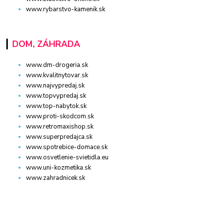
www.rybarstvo-kamenik.sk
DOM, ZÁHRADA
www.dm-drogeria.sk
www.kvalitnytovar.sk
www.najvypredaj.sk
www.topvypredaj.sk
www.top-nabytok.sk
www.proti-skodcom.sk
www.retromaxishop.sk
www.superpredajca.sk
www.spotrebice-domace.sk
www.osvetlenie-svietidla.eu
www.uni-kozmetika.sk
www.zahradnicek.sk