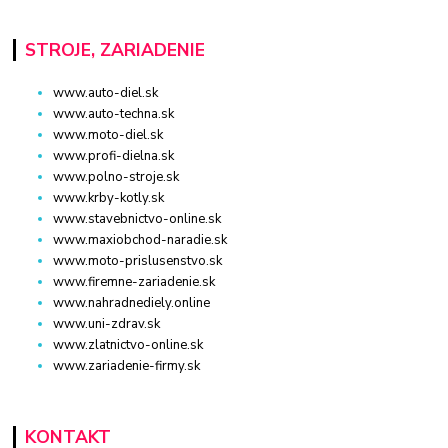
STROJE, ZARIADENIE
www.auto-diel.sk
www.auto-techna.sk
www.moto-diel.sk
www.profi-dielna.sk
www.polno-stroje.sk
www.krby-kotly.sk
www.stavebnictvo-online.sk
www.maxiobchod-naradie.sk
www.moto-prislusenstvo.sk
www.firemne-zariadenie.sk
www.nahradnediely.online
www.uni-zdrav.sk
www.zlatnictvo-online.sk
www.zariadenie-firmy.sk
KONTAKT