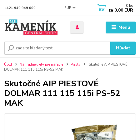
0
ks
EUR
+421 940 949 000
za
0,00 EUR
Menu
Hľadať
Úvod
Náhradné diely pre náradie
Piesty
Skutočné AIP PIESTOVÉ
DOLMAR 111 115 115i PS-52 MAK
Skutočné AIP PIESTOVÉ
DOLMAR 111 115 115i PS-52
MAK