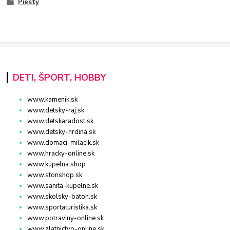
Piesty
DETI, ŠPORT, HOBBY
www.kamenik.sk
www.detsky-raj.sk
www.detskaradost.sk
www.detsky-hrdina.sk
www.domaci-milacik.sk
www.hracky-online.sk
www.kupelna.shop
www.stonshop.sk
www.sanita-kupelne.sk
www.skolsky-batoh.sk
www.sportaturistika.sk
www.potraviny-online.sk
www.zlatnictvo-online.sk