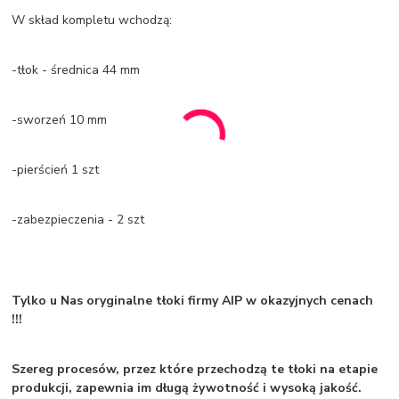
W skład kompletu wchodzą:
-tłok - średnica 44 mm
-sworzeń 10 mm
-pierścień 1 szt
-zabezpieczenia - 2 szt
Tylko u Nas oryginalne tłoki firmy
AIP
w okazyjnych cenach
!!!
Szereg procesów, przez które przechodzą te tłoki na etapie
produkcji, zapewnia im długą żywotność i wysoką jakość.