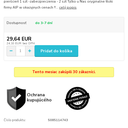
pierścień 1 szt -zabezpieczenia - 2 szt Tylko u Nas oryginalne tłoki
firmy AIP w okazyjnych cenach !!...
celý popis
Dostupnosť
do 3-7 dní
29,64 EUR
24,10 EUR
bez DPH
Pridať do košíka
Tento mesiac zakúpili 30 zákazníci.
Ochrana
kupujúcého
Číslo produktu:
5085114743