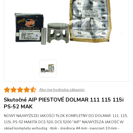
Ako ma hodnotia zákazníci
Skutočné AIP PIESTOVÉ DOLMAR 111 115 115i
PS-52 MAK
NOWY NAJWYŻSZEJ JAKOŚCI TŁOK KOMPLETNY DO DOLMAR 111, 115,
115i, PS-52 MAKITA DCS 520, DCS 5200 "AIP" NAJWYŻSZA JAKOŚĆ W
skład kompletu wchodzą: -tłok - średnica 44 mm -sworzeń 10 mm -