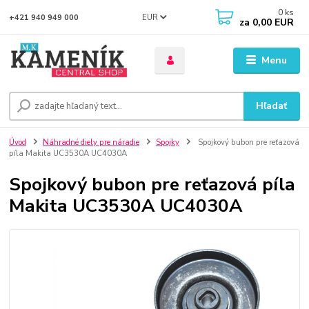
0
ks
EUR
+421 940 949 000
za
0,00 EUR
Menu
Hľadať
Úvod
Náhradné diely pre náradie
Spojky
Spojkový bubon pre reťazová
píla Makita UC3530A UC4030A
Spojkový bubon pre reťazová píla
Makita UC3530A UC4030A