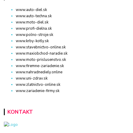
www.auto-diel.sk
www.auto-techna.sk
www.moto-diel.sk
www.profi-dielna.sk
www.polno-stroje.sk
www.krby-kotly.sk
www.stavebnictvo-online.sk
www.maxiobchod-naradie.sk
www.moto-prislusenstvo.sk
www.firemne-zariadenie.sk
www.nahradnediely.online
www.uni-zdrav.sk
www.zlatnictvo-online.sk
www.zariadenie-firmy.sk
KONTAKT