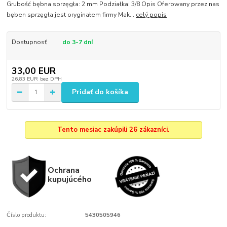
Grubość bębna sprzęgła: 2 mm Podziałka: 3/8 Opis Oferowany przez nas
bęben sprzęgła jest oryginałem firmy Mak...
celý popis
Dostupnosť
do 3-7 dní
33,00 EUR
26,83 EUR
bez DPH
Pridať do košíka
Tento mesiac zakúpili 26 zákazníci.
Ochrana
kupujúcého
Číslo produktu:
5430505946