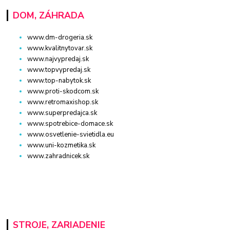
DOM, ZÁHRADA
www.dm-drogeria.sk
www.kvalitnytovar.sk
www.najvypredaj.sk
www.topvypredaj.sk
www.top-nabytok.sk
www.proti-skodcom.sk
www.retromaxishop.sk
www.superpredajca.sk
www.spotrebice-domace.sk
www.osvetlenie-svietidla.eu
www.uni-kozmetika.sk
www.zahradnicek.sk
STROJE, ZARIADENIE