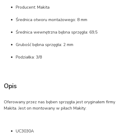
Producent: Makita
Średnica otworu montażowego: 8 mm
Średnica wewnętrzna bębna sprzęgła: 69,5
Grubość bębna sprzęgła: 2 mm
Podziałka: 3/8
Opis
Oferowany przez nas bęben sprzęgła jest oryginałem firmy
Makita. Jest on montowany w piłach Makity:
UC3030A