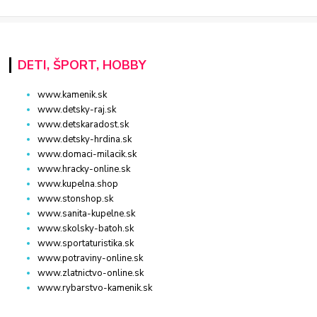
DETI, ŠPORT, HOBBY
www.kamenik.sk
www.detsky-raj.sk
www.detskaradost.sk
www.detsky-hrdina.sk
www.domaci-milacik.sk
www.hracky-online.sk
www.kupelna.shop
www.stonshop.sk
www.sanita-kupelne.sk
www.skolsky-batoh.sk
www.sportaturistika.sk
www.potraviny-online.sk
www.zlatnictvo-online.sk
www.rybarstvo-kamenik.sk