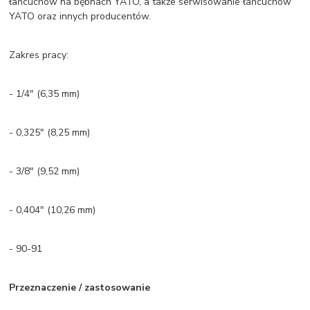
łańcuchów na bębnach YATO, a także serwisowanie łańcuchów
YATO oraz innych producentów.
Zakres pracy:
- 1/4" (6,35 mm)
- 0,325" (8,25 mm)
- 3/8" (9,52 mm)
- 0,404" (10,26 mm)
- 90-91
Przeznaczenie / zastosowanie