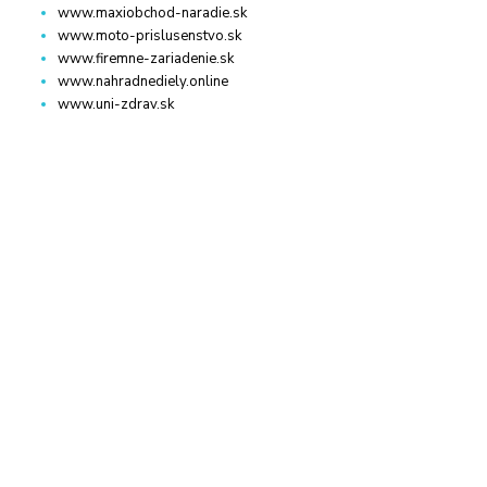
www.maxiobchod-naradie.sk
www.moto-prislusenstvo.sk
www.firemne-zariadenie.sk
www.nahradnediely.online
www.uni-zdrav.sk
www.zlatnictvo-online.sk
www.zariadenie-firmy.sk
KONTAKT
WWW.MAXIOBCHOD-NARADIE.SK
+421 940 949 000
info@kamenik.sk