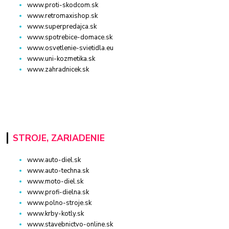
www.proti-skodcom.sk
www.retromaxishop.sk
www.superpredajca.sk
www.spotrebice-domace.sk
www.osvetlenie-svietidla.eu
www.uni-kozmetika.sk
www.zahradnicek.sk
STROJE, ZARIADENIE
www.auto-diel.sk
www.auto-techna.sk
www.moto-diel.sk
www.profi-dielna.sk
www.polno-stroje.sk
www.krby-kotly.sk
www.stavebnictvo-online.sk