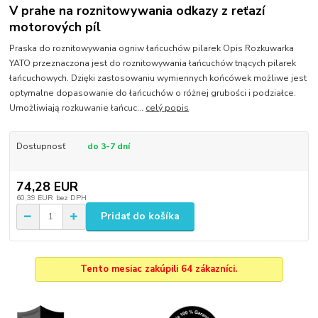
V prahe na roznitowywania odkazy z reťazí
motorových píl
Praska do roznitowywania ogniw łańcuchów pilarek Opis Rozkuwarka
YATO przeznaczona jest do roznitowywania łańcuchów tnących pilarek
łańcuchowych. Dzięki zastosowaniu wymiennych końcówek możliwe jest
optymalne dopasowanie do łańcuchów o różnej grubości i podziałce.
Umożliwiają rozkuwanie łańcuc...
celý popis
Dostupnosť
do 3-7 dní
74,28 EUR
60,39 EUR
bez DPH
Pridať do košíka
Tento mesiac zakúpili 64 zákazníci.