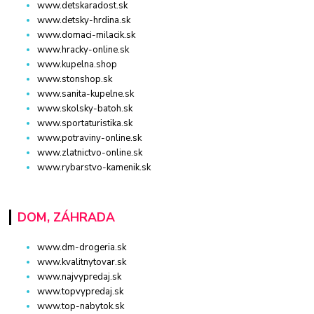
www.detskaradost.sk
www.detsky-hrdina.sk
www.domaci-milacik.sk
www.hracky-online.sk
www.kupelna.shop
www.stonshop.sk
www.sanita-kupelne.sk
www.skolsky-batoh.sk
www.sportaturistika.sk
www.potraviny-online.sk
www.zlatnictvo-online.sk
www.rybarstvo-kamenik.sk
DOM, ZÁHRADA
www.dm-drogeria.sk
www.kvalitnytovar.sk
www.najvypredaj.sk
www.topvypredaj.sk
www.top-nabytok.sk