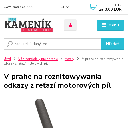
0
ks
EUR
+421 940 949 000
za
0,00 EUR
Menu
Hľadať
Úvod
Náhradné diely pre náradie
Motory
V prahe na roznitowywania
odkazy z reťazí motorových píl
V prahe na roznitowywania
odkazy z reťazí motorových píl