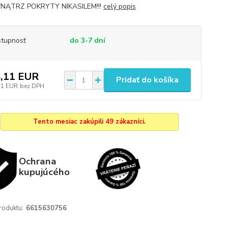
NĄTRZ POKRYTY NIKASILEM!!!
celý popis
tupnosť
do 3-7 dní
,11 EUR
Pridať do košíka
51 EUR
bez DPH
Tento mesiac zakúpili 49 zákazníci.
Ochrana
kupujúcého
roduktu:
6615630756