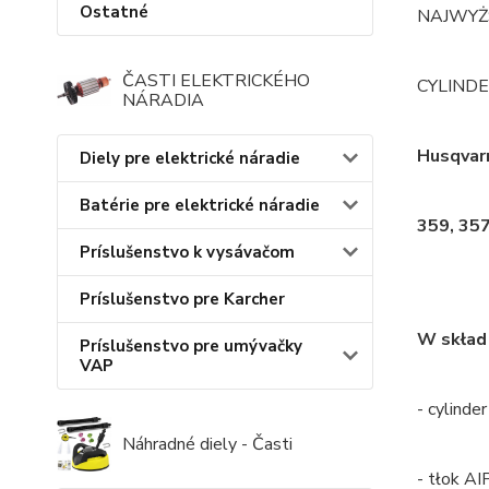
Ostatné
NAJWYŻ
ČASTI ELEKTRICKÉHO
CYLIND
NÁRADIA
Husqvar
Diely pre elektrické náradie
Batérie pre elektrické náradie
359, 35
Príslušenstvo k vysávačom
Príslušenstvo pre Karcher
W skład
Príslušenstvo pre umývačky
VAP
- cylinder
Náhradné diely - Časti
- tłok A