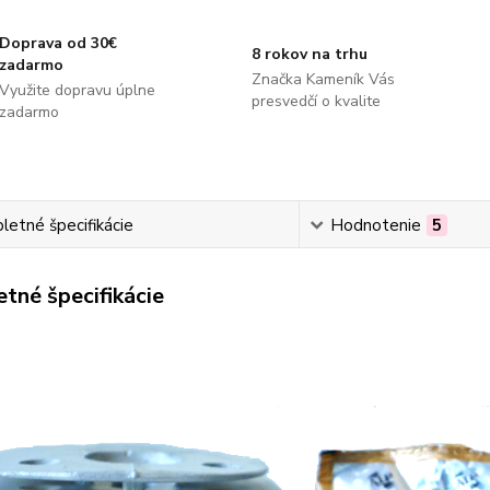
Doprava od 30€
8 rokov na trhu
zadarmo
Značka Kameník Vás
Využite dopravu úplne
presvedčí o kvalite
zadarmo
etné špecifikácie
Hodnotenie
5
tné špecifikácie