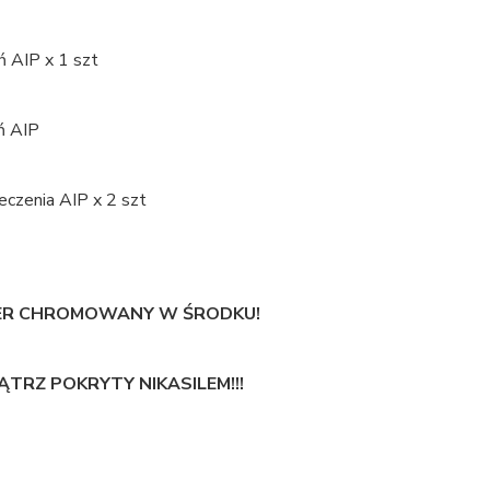
eń AIP x 1 szt
ń AIP
eczenia AIP x 2 szt
ER CHROMOWANY W ŚRODKU!
TRZ POKRYTY NIKASILEM!!!