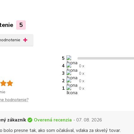
tenie
5
 hodnotenie
5
4
0 x
3
0 x
2
0 x
1
0 x
nie
me hodnotenie?
Overená recenzia
ný zákazník
- 07. 08. 2026
o bolo presne tak, ako som očakával, vďaka za skvelý tovar.