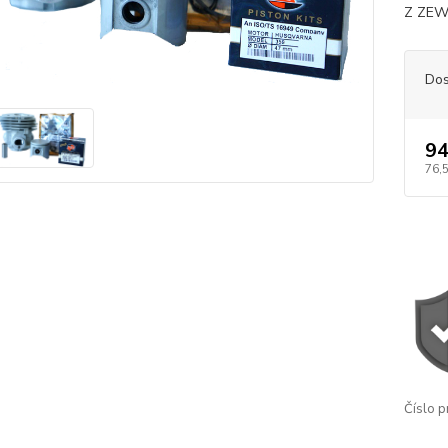
Z ZEW
Dos
94
76,
Číslo p