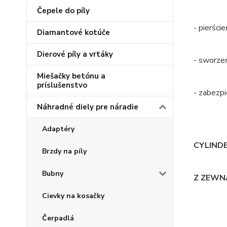
Čepele do píly
- pierści
Diamantové kotúče
Dierové píly a vrtáky
- sworze
Miešačky betónu a
príslušenstvo
- zabezpi
Náhradné diely pre náradie
Adaptéry
CYLIND
Brzdy na píly
Bubny
Z ZEWNĄ
Cievky na kosačky
Čerpadlá