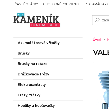
ČASTÉ OTÁZKY
OBCHODNÉ PODMIENKY
REKLAMÁCIA - 
Úvod
N
Akumulátorové vŕtačky
VAL
Brúsky
Brúsky na reťaze
Drážkovacie frézy
Elektrocentraly
Frézy, frézky
Hoblíky a hobľovačky