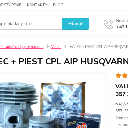
ODSTÚPENIE
KONTAKTY
BLOG
Neviet
Hľadať
+421
áhradné diely pre náradie
Valce
VALEC + PIEST CPL AIP HUSQVA
EC + PIEST CPL AIP HUSQVARN
VAL
357
NAJWY
357, 3
średni
- zab