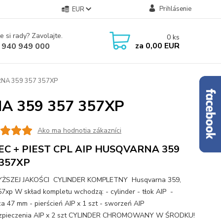
Prihlásenie
EUR
e si rady? Zavolajte.
0
ks
za
0,00 EUR
 940 949 000
RNA 359 357 357XP
A 359 357 357XP
Ako ma hodnotia zákazníci
EC + PIEST CPL AIP HUSQVARNA 359
 357XP
ŻSZEJ JAKOŚCI CYLINDER KOMPLETNY Husqvarna 359,
57xp W skład kompletu wchodzą: - cylinder - tłok AIP -
ca 47 mm - pierścień AIP x 1 szt - sworzeń AIP
ezpieczenia AIP x 2 szt CYLINDER CHROMOWANY W ŚRODKU!