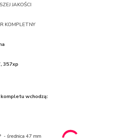
SZEJ JAKOŚCI
ER KOMPLETNY
na
7, 357xp
 kompletu wchodzą:
IP - średnica 47 mm