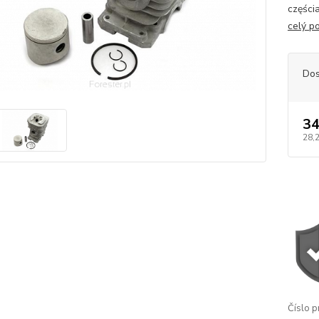
części
celý p
Dos
34
28,
Číslo p