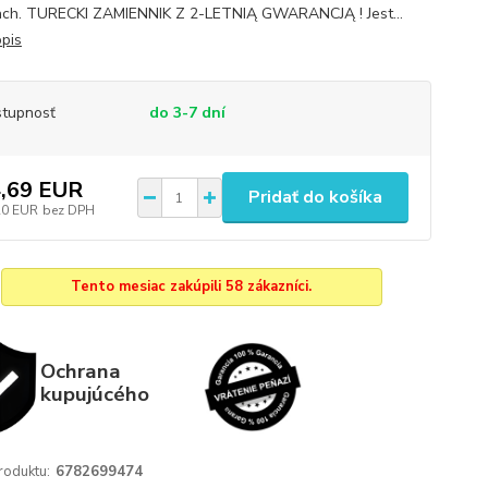
ach. TURECKI ZAMIENNIK Z 2-LETNIĄ GWARANCJĄ ! Jest...
opis
tupnosť
do 3-7 dní
,69 EUR
Pridať do košíka
20 EUR
bez DPH
Tento mesiac zakúpili 58 zákazníci.
Ochrana
kupujúcého
roduktu:
6782699474