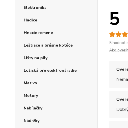
Elektronika
5
Hadice
Hnacie remene
5 hodnote
Leštiace a brúsne kotúče
Ako overí
Lišty na píly
Overe
Ložiská pre elektronáradie
Nemal
Mazivo
Motory
Overe
Nabíjačky
Dobrý
Nádržky