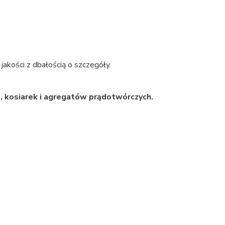
akości z dbałością o szczegóły.
s, kosiarek i agregatów prądotwórczych.