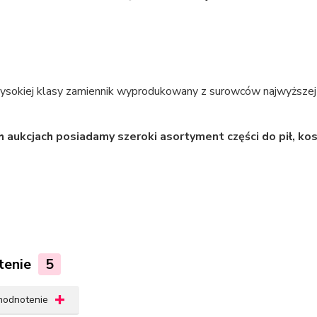
ysokiej klasy zamiennik wyprodukowany z surowców najwyższej j
h aukcjach posiadamy szeroki asortyment części do pił, ko
tenie
5
 hodnotenie