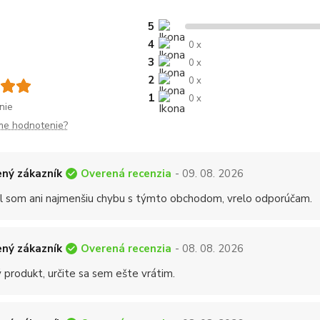
5
4
0 x
3
0 x
2
0 x
1
0 x
nie
me hodnotenie?
Overená recenzia
ný zákazník
- 09. 08. 2026
 som ani najmenšiu chybu s týmto obchodom, vrelo odporúčam.
Overená recenzia
ný zákazník
- 08. 08. 2026
 produkt, určite sa sem ešte vrátim.