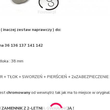
 ( inaczej zestaw naprawczy ) do:
na
36 136 137 141 142
tłoka : 38 mm
R + TŁOK + SWORZEŃ + PIERŚCIEŃ + 2xZABEZPIECZENI
jest
chromowany
od wewnątrz tak jak ma to miejsce w oryginal
 ZAMIENNIK Z 2-LETNIĄ GWARANCJĄ !