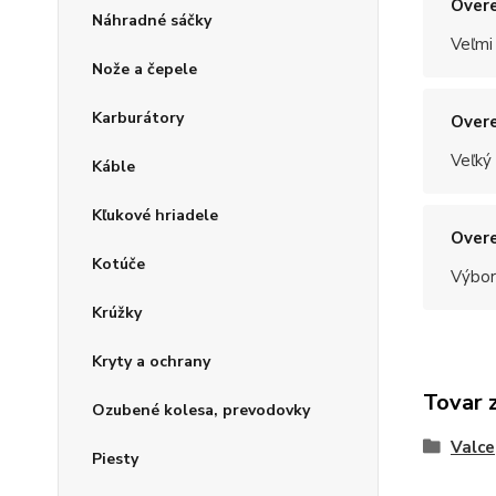
Overe
Náhradné sáčky
Veľmi
Nože a čepele
Karburátory
Overe
Veľký
Káble
Kľukové hriadele
Overe
Kotúče
Výbor
Krúžky
Kryty a ochrany
Tovar 
Ozubené kolesa, prevodovky
Valce
Piesty