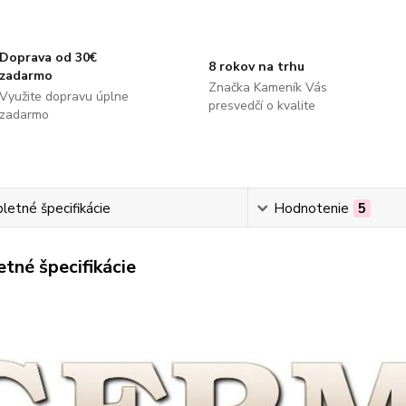
Doprava od 30€
8 rokov na trhu
zadarmo
Značka Kameník Vás
Využite dopravu úplne
presvedčí o kvalite
zadarmo
etné špecifikácie
Hodnotenie
5
tné špecifikácie