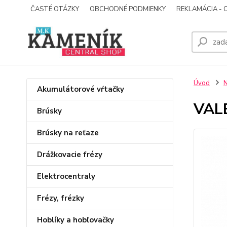
ČASTÉ OTÁZKY
OBCHODNÉ PODMIENKY
REKLAMÁCIA - 
Úvod
N
Akumulátorové vŕtačky
VAL
Brúsky
Brúsky na reťaze
Drážkovacie frézy
Elektrocentraly
Frézy, frézky
Hoblíky a hobľovačky