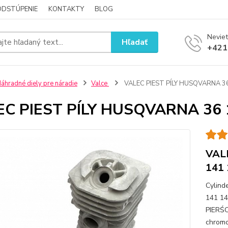
ODSTÚPENIE
KONTAKTY
BLOG
Neviet
Hľadať
+421
áhradné diely pre náradie
Valce
VALEC PIEST PÍLY HUSQVARNA 3
EC PIEST PÍLY HUSQVARNA 36 
VAL
141
Cylind
141 14
PIERŚC
chromo