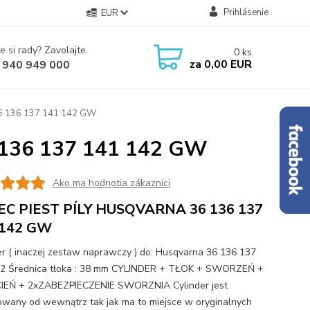
Prihlásenie
EUR
e si rady? Zavolajte.
0
ks
za
0,00 EUR
 940 949 000
6 136 137 141 142 GW
136 137 141 142 GW
Ako ma hodnotia zákazníci
EC PIEST PÍLY HUSQVARNA 36 136 137
 142 GW
er ( inaczej zestaw naprawczy ) do: Husqvarna 36 136 137
2 Średnica tłoka : 38 mm CYLINDER + TŁOK + SWORZEŃ +
IEŃ + 2xZABEZPIECZENIE SWORZNIA Cylinder jest
wany od wewnątrz tak jak ma to miejsce w oryginalnych