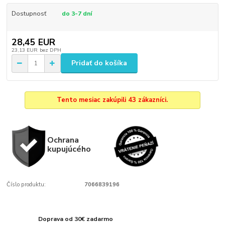
Dostupnosť
do 3-7 dní
28,45 EUR
23,13 EUR
bez DPH
Pridať do košíka
Tento mesiac zakúpili 43 zákazníci.
Ochrana
kupujúcého
Číslo produktu:
7066839196
Doprava od 30€ zadarmo