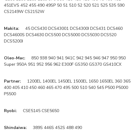
451EVS 452 455 490 49SP 50 51 510 52 520 521 525 535 590
CS2149W CS2152W
Makita:
45 DCS430 DCS43001 DCS4300I DCS431 DCS460
DCS4600S DCS4630 DCS500 DCS5000 DCS5030 DCS520
DCS5200I
Oleo-Mac:
850 938 940 941 941C 942 945 946 947 950 950
Super 950A 951 952 956 962 E300F GS350 GS370 GS410CX
Partner:
1200EL 1400EL 1450EL 1500EL 1650 1650EL 360 365
400 405 410 450 460 465 470 495 500 510 540 545 P500 P5000
P5500
Ryobi:
CSE5145 CSE5650
Shindaiwa:
389S 446S 452S 488 490