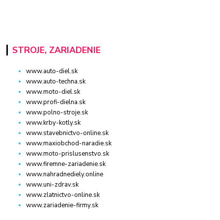
STROJE, ZARIADENIE
www.auto-diel.sk
www.auto-techna.sk
www.moto-diel.sk
www.profi-dielna.sk
www.polno-stroje.sk
www.krby-kotly.sk
www.stavebnictvo-online.sk
www.maxiobchod-naradie.sk
www.moto-prislusenstvo.sk
www.firemne-zariadenie.sk
www.nahradnediely.online
www.uni-zdrav.sk
www.zlatnictvo-online.sk
www.zariadenie-firmy.sk