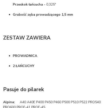
Przeskok łańcucha -
0,325"
Grubość zęba prowadzącego 1,5 mm
ZESTAW ZAWIERA
PROWADNICA
2 ŁAŃCUCHY
Pasuje do pilarek
Alpina:
A40 A40E P400 P450 P460 P500 P510 P522 PRO540
PRO600 PROF-41 PROF-45