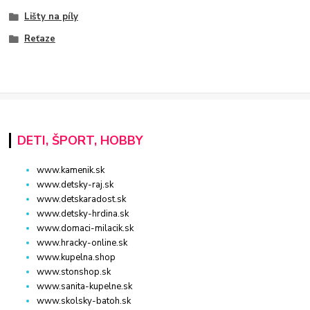
Lišty na píly
Reťaze
DETI, ŠPORT, HOBBY
www.kamenik.sk
www.detsky-raj.sk
www.detskaradost.sk
www.detsky-hrdina.sk
www.domaci-milacik.sk
www.hracky-online.sk
www.kupelna.shop
www.stonshop.sk
www.sanita-kupelne.sk
www.skolsky-batoh.sk