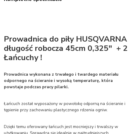
Prowadnica do piły HUSQVARNA
długość robocza 45cm 0,325" + 2
Łańcuchy !
Prowadnica wykonana z trwałego i twardego materiału
odpornego na ścieranie i wysoką temperaturę, która
powstaje podczas pracy pilarki.
Łańcuch został wyposażony w powołokę odporną na ścieranie i
tępienie przy zachowaniu plastycznego rdzenia ogniw.
Dzięki temu oferowany łańcuch jest mocniejszy i trwalszy w
użytkowaniu. Sprawdza się idealnie w najtrudniejszych