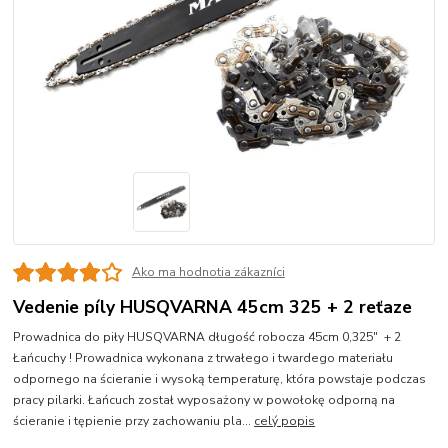
Ako ma hodnotia zákazníci
Vedenie píly HUSQVARNA 45cm 325 + 2 reťaze
Prowadnica do piły HUSQVARNA długość robocza 45cm 0,325" + 2
Łańcuchy ! Prowadnica wykonana z trwałego i twardego materiału
odpornego na ścieranie i wysoką temperaturę, która powstaje podczas
pracy pilarki. Łańcuch został wyposażony w powołokę odporną na
ścieranie i tępienie przy zachowaniu pla...
celý popis