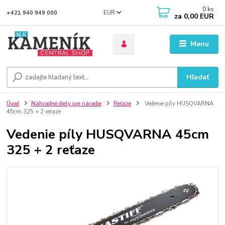
0
ks
EUR
+421 940 949 000
za
0,00 EUR
Menu
Hľadať
Úvod
Náhradné diely pre náradie
Reťaze
Vedenie píly HUSQVARNA
45cm 325 + 2 reťaze
Vedenie píly HUSQVARNA 45cm
325 + 2 reťaze