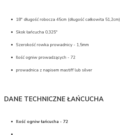
18" długość robocza 45cm (długość całkowita 51,2cm)
Skok łańcucha 0,325"
Szerokość rowka prowadnicy - 1,5mm
Ilość ogniw prowadzących - 72
prowadnica z napisem mastiff lub silver
DANE TECHNICZNE ŁAŃCUCHA
Ilość ogniw łańcucha - 72