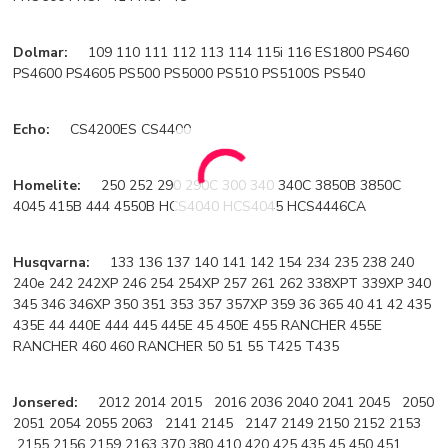
Dolmar:
109 110 111 112 113 114 115i 116 ES1800 PS460
PS4600 PS4605 PS500 PS5000 PS510 PS5100S PS540
Echo:
CS4200ES CS4400
Homelite:
250 252 290 290C 300 340 340C 3850B 3850C
4045 415B 444 4550B HCS4040 HCS4045 HCS4446CA
Husqvarna:
133 136 137 140 141 142 154 234 235 238 240
240e 242 242XP 246 254 254XP 257 261 262 338XPT 339XP 340
345 346 346XP 350 351 353 357 357XP 359 36 365 40 41 42 435
435E 44 440E 444 445 445E 45 450E 455 RANCHER 455E
RANCHER 460 460 RANCHER 50 51 55 T425 T435
Jonsered:
2012 2014 2015 2016 2036 2040 2041 2045 2050
2051 2054 2055 2063 2141 2145 2147 2149 2150 2152 2153
2155 2156 2159 2163 370 380 410 420 425 435 45 450 451