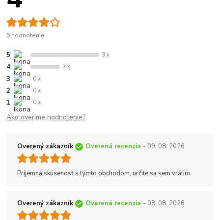
5 hodnotenie
5
3 x
4
2 x
3
0 x
2
0 x
1
0 x
Ako overíme hodnotenie?
Overený zákazník
Overená recenzia
- 09. 08. 2026
Príjemná skúsenosť s týmto obchodom, určite sa sem vrátim.
Overený zákazník
Overená recenzia
- 08. 08. 2026