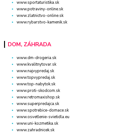
www.sportaturistika.sk
www.potraviny-online.sk
www.zlatnictvo-online.sk
www.rybarstvo-kamenik.sk
DOM, ZÁHRADA
www.dm-drogeria.sk
www.kvalitnytovar.sk
www.najvypredaj.sk
www.topvypredaj.sk
www.top-nabytok.sk
www.proti-skodcom.sk
www.retromaxishop.sk
www.superpredajca.sk
www.spotrebice-domace.sk
www.osvetlenie-svietidla.eu
www.uni-kozmetika.sk
www.zahradnicek.sk