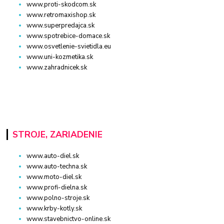
www.proti-skodcom.sk
www.retromaxishop.sk
www.superpredajca.sk
www.spotrebice-domace.sk
www.osvetlenie-svietidla.eu
www.uni-kozmetika.sk
www.zahradnicek.sk
STROJE, ZARIADENIE
www.auto-diel.sk
www.auto-techna.sk
www.moto-diel.sk
www.profi-dielna.sk
www.polno-stroje.sk
www.krby-kotly.sk
www.stavebnictvo-online.sk