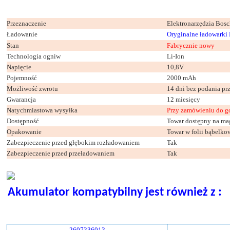
Przeznaczenie
Elektronarzędzia Bos
Ładowanie
Oryginalne ładowarki
Stan
Fabrycznie nowy
Technologia ogniw
Li-Ion
Napięcie
10,8V
Pojemność
2000 mAh
Możliwość zwrotu
14 dni bez podania p
Gwarancja
12 miesięcy
Natychmiastowa wysyłka
Przy zamówieniu do g
Dostępność
Towar dostępny na ma
Opakowanie
Towar w folii bąbelko
Zabezpieczenie przed głębokim rozładowaniem
Tak
Zabezpieczenie przed przeładowaniem
Tak
Akumulator kompatybilny jest również z :
2607336013