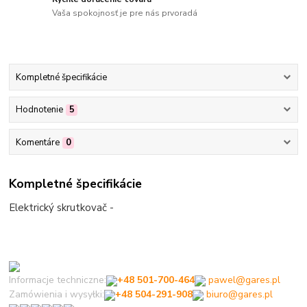
Vaša spokojnosť je pre nás prvoradá
Kompletné špecifikácie
Hodnotenie
5
Komentáre
0
Kompletné špecifikácie
Elektrický skrutkovač -
Informacje techniczne:
+48 501-700-464
pawel@gares.pl
Zamówienia i wysyłki:
+48 504-291-908
biuro@gares.pl