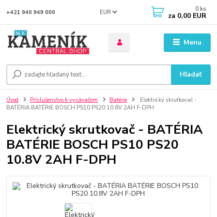
0
ks
EUR
+421 940 949 000
za
0,00 EUR
Menu
Hľadať
Úvod
Príslušenstvo k vysávačom
Batérie
Elektrický skrutkovač -
BATÉRIA BATÉRIE BOSCH PS10 PS20 10.8V 2AH F-DPH
Elektrický skrutkovač - BATÉRIA
BATÉRIE BOSCH PS10 PS20
10.8V 2AH F-DPH