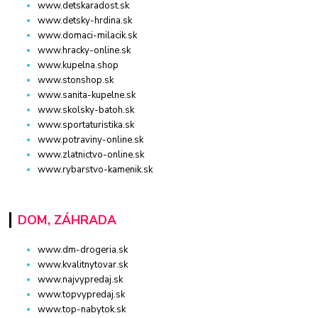
www.detskaradost.sk
www.detsky-hrdina.sk
www.domaci-milacik.sk
www.hracky-online.sk
www.kupelna.shop
www.stonshop.sk
www.sanita-kupelne.sk
www.skolsky-batoh.sk
www.sportaturistika.sk
www.potraviny-online.sk
www.zlatnictvo-online.sk
www.rybarstvo-kamenik.sk
DOM, ZÁHRADA
www.dm-drogeria.sk
www.kvalitnytovar.sk
www.najvypredaj.sk
www.topvypredaj.sk
www.top-nabytok.sk