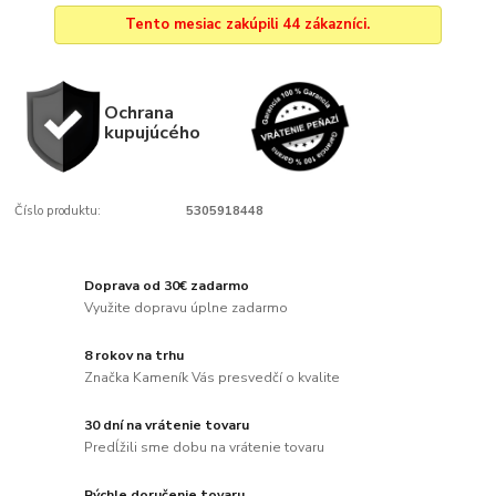
Tento mesiac zakúpili 44 zákazníci.
Ochrana
kupujúcého
Číslo produktu:
5305918448
Doprava od 30€ zadarmo
Využite dopravu úplne zadarmo
8 rokov na trhu
Značka Kameník Vás presvedčí o kvalite
30 dní na vrátenie tovaru
Predĺžili sme dobu na vrátenie tovaru
Rýchle doručenie tovaru