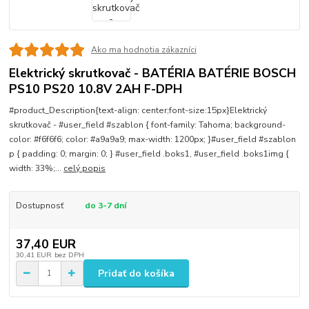
Ako ma hodnotia zákazníci
Elektrický skrutkovač - BATÉRIA BATÉRIE BOSCH
PS10 PS20 10.8V 2AH F-DPH
#product_Description{text-align: center;font-size:15px}Elektrický
skrutkovač - #user_field #szablon { font-family: Tahoma; background-
color: #f6f6f6; color: #a9a9a9; max-width: 1200px; }#user_field #szablon
p { padding: 0; margin: 0; } #user_field .boks1, #user_field .boks1img {
width: 33%;...
celý popis
Dostupnosť
do 3-7 dní
37,40 EUR
30,41 EUR
bez DPH
Pridať do košíka