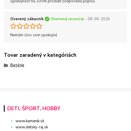
Spokojnosť na 100% produkt zodpovedá popisu.
Overený zákazník
Overená recenzia
- 08. 08. 2026
Nemám slov som spokojná
Tovar zaradený v kategóriách
Batérie
DETI, ŠPORT, HOBBY
www.kamenik.sk
www.detsky-raj.sk