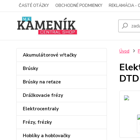
ČASTÉ OTÁZKY
OBCHODNÉ PODMIENKY
REKLAMÁCIA - 
Úvod
P
Akumulátorové vŕtačky
Elek
Brúsky
DTD
Brúsky na reťaze
Drážkovacie frézy
Elektrocentraly
Frézy, frézky
Hoblíky a hobľovačky