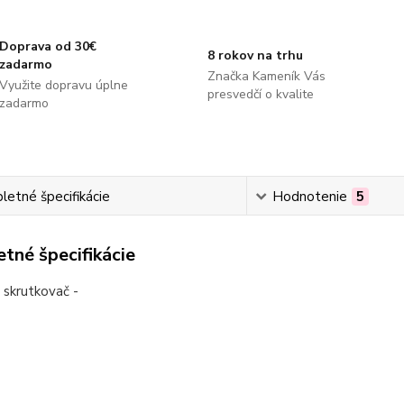
Doprava od 30€
8 rokov na trhu
zadarmo
Značka Kameník Vás
Využite dopravu úplne
presvedčí o kvalite
zadarmo
etné špecifikácie
Hodnotenie
5
tné špecifikácie
ý skrutkovač -