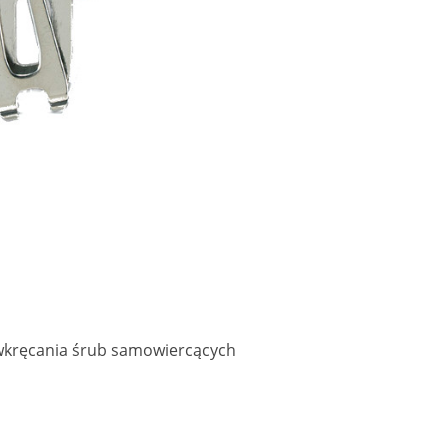
o wkręcania śrub samowiercących