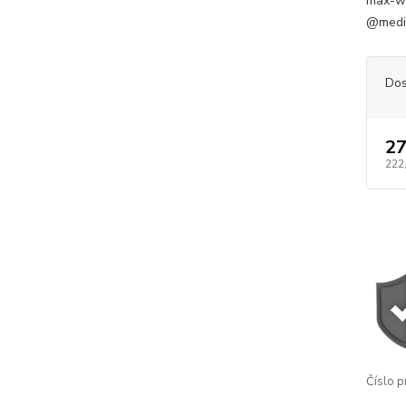
max-wid
@media
Dos
27
222
Číslo p