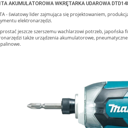
ITA AKUMULATOROWA WKRĘTARKA UDAROWA DTD14
A - światowy lider zajmująca się projektowaniem, produkc
ymentu elektronarzędzi.
prostać jeszcze szerszemu wachlarzowi potrzeb, japońska f
tronarzędzi także urządzenia akumulatorowe, pneumatyczne
 spalinowe.