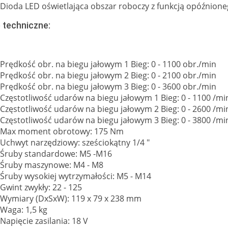
Dioda LED oświetlająca obszar roboczy z funkcją opóźnion
 techniczne:
Prędkość obr. na biegu jałowym 1 Bieg: 0 - 1100 obr./min
Prędkość obr. na biegu jałowym 2 Bieg: 0 - 2100 obr./min
Prędkość obr. na biegu jałowym 3 Bieg: 0 - 3600 obr./min
Częstotliwość udarów na biegu jałowym 1 Bieg: 0 - 1100 /mi
Częstotliwość udarów na biegu jałowym 2 Bieg: 0 - 2600 /mi
Częstotliwość udarów na biegu jałowym 3 Bieg: 0 - 3800 /mi
Max moment obrotowy: 175 Nm
Uchwyt narzędziowy: sześciokątny 1/4 "
Śruby standardowe: M5 -M16
Śruby maszynowe: M4 - M8
Śruby wysokiej wytrzymałości: M5 - M14
Gwint zwykły: 22 - 125
Wymiary (DxSxW): 119 x 79 x 238 mm
Waga: 1,5 kg
Napięcie zasilania: 18 V