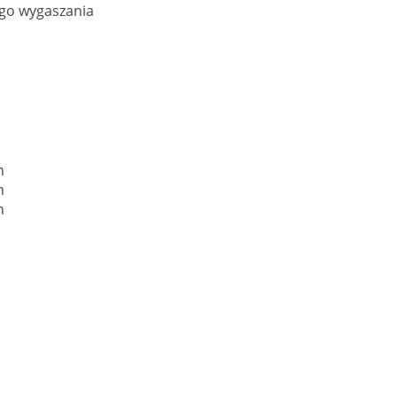
ego wygaszania
n
n
n