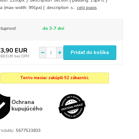
th: 1200px; } .description .section { padding: 15px 0; }
 (max-width: 991px) { .description .s...
celý popis
tupnosť
do 3-7 dní
3,90 EUR
Pridať do košíka
,68 EUR
bez DPH
Tento mesiac zakúpili 52 zákazníci.
Ochrana
kupujúcého
roduktu:
5677523833