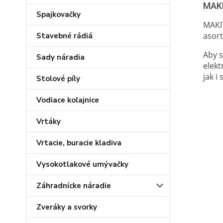
MAK
Spajkovačky
MAKIT
asort
Stavebné rádiá
Aby s
Sady náradia
elek
jak i
Stolové píly
Vodiace koľajnice
Vrtáky
Vrtacie, buracie kladiva
Vysokotlakové umývačky
Záhradnícke náradie
Zveráky a svorky