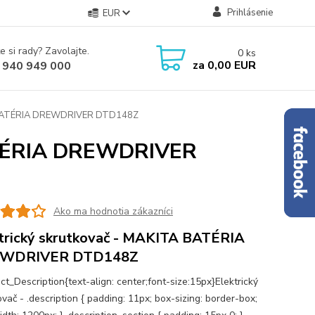
Prihlásenie
EUR
e si rady? Zavolajte.
0
ks
za
0,00 EUR
 940 949 000
TA BATÉRIA DREWDRIVER DTD148Z
BATÉRIA DREWDRIVER
Ako ma hodnotia zákazníci
trický skrutkovač - MAKITA BATÉRIA
WDRIVER DTD148Z
ct_Description{text-align: center;font-size:15px}Elektrický
vač - .description { padding: 11px; box-sizing: border-box;