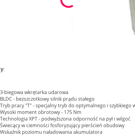
y:
3-biegowa wkrętarka udarowa
BLDC - bezszczotkowy silnik prądu stałego
Tryb pracy "T" - specjalny tryb do optymalnego i szybkieg
Wysoki moment obrotowy - 175 Nm
Technologia XPT - podwyższona odporność na pył i wilgoć
Świecący w ciemności fosforyzujący pierścień obudowy
Wskaźnik poziomu naładowania akumulatora