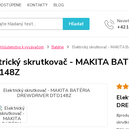
ODSTÚPENIE
KONTAKTY
BLOG
Neviet
Hľadať
+421
ríslušenstvo k vysávačom
Batérie
Elektrický skrutkovač - MAKI
trický skrutkovač - MAKITA 
148Z
Elek
DRE
#produ
skrutko