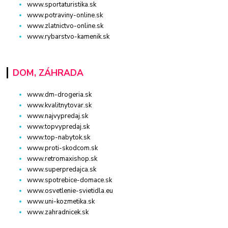
www.sportaturistika.sk
www.potraviny-online.sk
www.zlatnictvo-online.sk
www.rybarstvo-kamenik.sk
DOM, ZÁHRADA
www.dm-drogeria.sk
www.kvalitnytovar.sk
www.najvypredaj.sk
www.topvypredaj.sk
www.top-nabytok.sk
www.proti-skodcom.sk
www.retromaxishop.sk
www.superpredajca.sk
www.spotrebice-domace.sk
www.osvetlenie-svietidla.eu
www.uni-kozmetika.sk
www.zahradnicek.sk