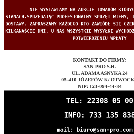
NIE WYSTAWIAMY NA AUKCJE TOWARÓW KTÓRY
STANACH.SPRZEDAJĄC PROFESJONALNY SPRZĘT WIEMY, 
DOSTAWY. ZAPRASZAMY KAŻDEGO KTO ZAWIÓDŁ SIĘ CZE
KILKANAŚCIE DNI. U NAS WSZYSTKIE WYSYŁKI WYCHOD
POTWIERDZENIU WPŁATY
KONTAKT DO FIRMY:
SAN-PRO S.H.
UL. ADAMA ASNYKA 24
05-410 JÓZEFÓW K/ OTWOC
NIP: 123-094-44-84
TEL: 22
308 05 00
INFO: 733 135 83
mail: biuro@san-pro.com