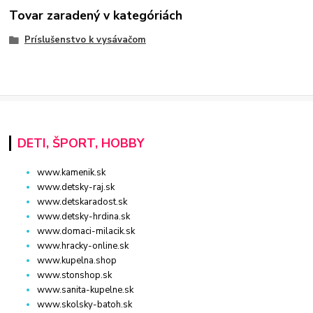
Tovar zaradený v kategóriách
Príslušenstvo k vysávačom
DETI, ŠPORT, HOBBY
www.kamenik.sk
www.detsky-raj.sk
www.detskaradost.sk
www.detsky-hrdina.sk
www.domaci-milacik.sk
www.hracky-online.sk
www.kupelna.shop
www.stonshop.sk
www.sanita-kupelne.sk
www.skolsky-batoh.sk