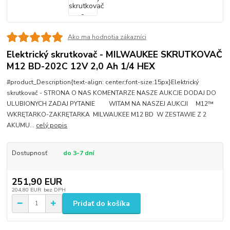
Ako ma hodnotia zákazníci
Elektrický skrutkovač - MILWAUKEE SKRUTKOVAČ
M12 BD-202C 12V 2,0 Ah 1/4 HEX
#product_Description{text-align: center;font-size:15px}Elektrický
skrutkovač - STRONA O NAS KOMENTARZE NASZE AUKCJE DODAJ DO
ULUBIONYCH ZADAJ PYTANIE WITAM NA NASZEJ AUKCJI M12™
WKRĘTARKO-ZAKRĘTARKA MILWAUKEE M12 BD W ZESTAWIE Z 2
AKUMU...
celý popis
Dostupnosť
do 3-7 dní
251,90 EUR
204,80 EUR
bez DPH
Pridať do košíka