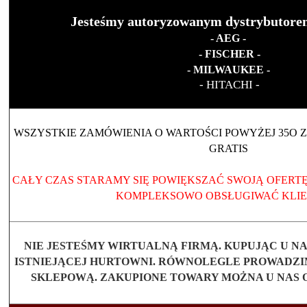
Jesteśmy autoryzowanym dystrybutore
- AEG -
- FISCHER -
- MILWAUKEE -
- HITACHI -
WSZYSTKIE ZAMÓWIENIA O WARTOŚCI POWYŻEJ 35O
GRATIS
CAŁY CZAS STARAMY SIĘ POWIĘKSZAĆ SWOJĄ OFERTĘ
KOMPLEKSOWO OBSŁUGIWAĆ KLI
NIE JESTEŚMY WIRTUALNĄ FIRMĄ. KUPUJĄC U N
ISTNIEJĄCEJ HURTOWNI. RÓWNOLEGLE PROWADZI
SKLEPOWĄ. ZAKUPIONE TOWARY MOŻNA U NAS 