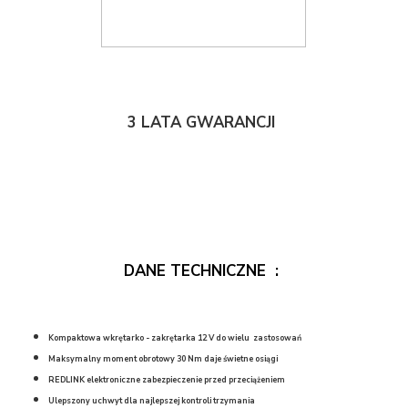
3 LATA GWARANCJI
DANE TECHNICZNE :
Kompaktowa wkrętarko - zakrętarka 12 V do wielu zastosowań
Maksymalny moment obrotowy 30 Nm daje świetne osiągi
REDLINK elektroniczne zabezpieczenie przed przeciążeniem
Ulepszony uchwyt dla najlepszej kontroli trzymania