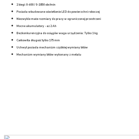
2 biegi: 0-400 / 0-1850 obr/min
Posiada wbudowane oświetlenie LED do powierzchni roboczej
Niezwykle małe rozmiary do pracy w ograniczonej przestrzeni
Mocne akumulatory - aż 2 Ah
Bezkonkurencyjna do osiągów waga urządzenia: Tylko 1 kg
Całkowita długość tylko 175 mm
Uchwyt posiada mechanizm szybkiej wymiany bitów
Mechanizm wymiany bitów wykonany z metalu