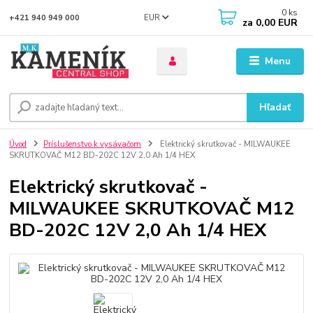
0
ks
EUR
+421 940 949 000
za
0,00 EUR
Menu
Hľadať
Úvod
Príslušenstvo k vysávačom
Elektrický skrutkovač - MILWAUKEE
SKRUTKOVAČ M12 BD-202C 12V 2,0 Ah 1/4 HEX
Elektrický skrutkovač -
MILWAUKEE SKRUTKOVAČ M12
BD-202C 12V 2,0 Ah 1/4 HEX