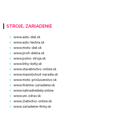
STROJE, ZARIADENIE
www.auto-diel.sk
www.auto-techna.sk
www.moto-diel.sk
www.profi-dielna.sk
www.polno-stroje.sk
www.krby-kotly.sk
www.stavebnictvo-online.sk
www.maxiobchod-naradie.sk
www.moto-prislusenstvo.sk
www.firemne-zariadenie.sk
www.nahradnediely.online
www.uni-zdrav.sk
www.zlatnictvo-online.sk
www.zariadenie-firmy.sk