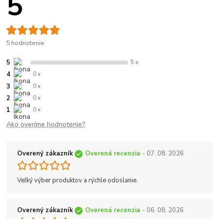
5
5 hodnotenie
5
5 x
4
0 x
3
0 x
2
0 x
1
0 x
Ako overíme hodnotenie?
Overený zákazník
Overená recenzia
- 07. 08. 2026
Veľký výber produktov a rýchle odoslanie.
Overený zákazník
Overená recenzia
- 06. 08. 2026