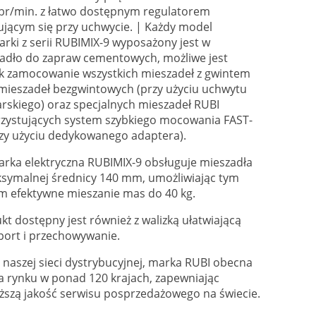
br/min. z łatwo dostępnym regulatorem
ującym się przy uchwycie. | Każdy model
arki z serii RUBIMIX-9 wyposażony jest w
adło do zapraw cementowych, możliwe jest
k zamocowanie wszystkich mieszadeł z gwintem
mieszadeł bezgwintowych (przy użyciu uchwytu
arskiego) oraz specjalnych mieszadeł RUBI
zystujących system szybkiego mocowania FAST-
rzy użyciu dedykowanego adaptera).
arka elektryczna RUBIMIX-9 obsługuje mieszadła
symalnej średnicy 140 mm, umożliwiając tym
 efektywne mieszanie mas do 40 kg.
kt dostępny jest również z walizką ułatwiającą
port i przechowywanie.
i naszej sieci dystrybucyjnej, marka RUBI obecna
na rynku w ponad 120 krajach, zapewniając
ższą jakość serwisu posprzedażowego na świecie.