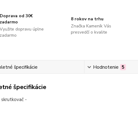
Doprava od 30€
8 rokov na trhu
zadarmo
Značka Kameník Vás
Využite dopravu úplne
presvedčí o kvalite
zadarmo
etné špecifikácie
Hodnotenie
5
tné špecifikácie
ý skrutkovač -