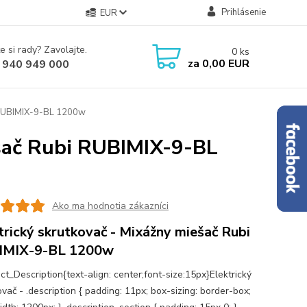
Prihlásenie
EUR
e si rady? Zavolajte.
0
ks
za
0,00 EUR
 940 949 000
i RUBIMIX-9-BL 1200w
ešač Rubi RUBIMIX-9-BL
Ako ma hodnotia zákazníci
trický skrutkovač - Mixážny miešač Rubi
IMIX-9-BL 1200w
ct_Description{text-align: center;font-size:15px}Elektrický
vač - .description { padding: 11px; box-sizing: border-box;