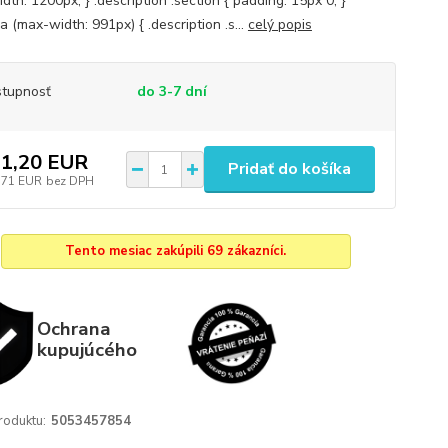
th: 1200px; } .description .section { padding: 15px 0; }
 (max-width: 991px) { .description .s...
celý popis
tupnosť
do 3-7 dní
1,20 EUR
Pridať do košíka
,71 EUR
bez DPH
Tento mesiac zakúpili 69 zákazníci.
Ochrana
kupujúcého
roduktu:
5053457854