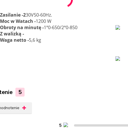
Zasilanie -2
30V50-60Hz.
Moc w Watach -
1200 W
Obroty na minutę -
1ª0-650/2ª0-850
Z walizką -
Waga netto -
5,6 kg
tenie
5
 hodnotenie
5