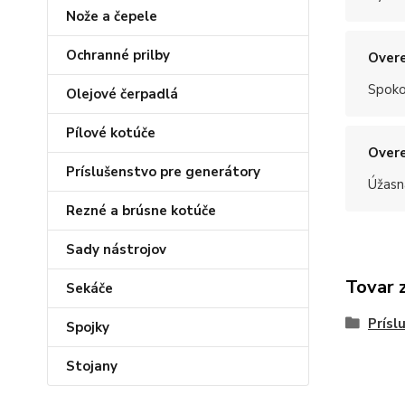
Nože a čepele
Ochranné prilby
Overe
Spoko
Olejové čerpadlá
Pílové kotúče
Overe
Príslušenstvo pre generátory
Úžasn
Rezné a brúsne kotúče
Sady nástrojov
Tovar 
Sekáče
Prísl
Spojky
Stojany