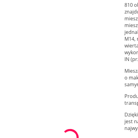
810 o
znajd
miesz
miesz
jedna
M14, 
wiert
wykor
IN (p
Miesz
o mak
samym
Produ
trans
Dzięk
jest 
najwy