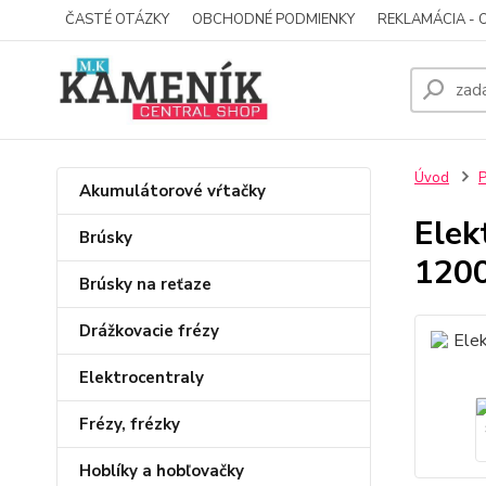
ČASTÉ OTÁZKY
OBCHODNÉ PODMIENKY
REKLAMÁCIA - 
Úvod
P
Akumulátorové vŕtačky
Elek
Brúsky
120
Brúsky na reťaze
Drážkovacie frézy
Elektrocentraly
Frézy, frézky
Hoblíky a hobľovačky