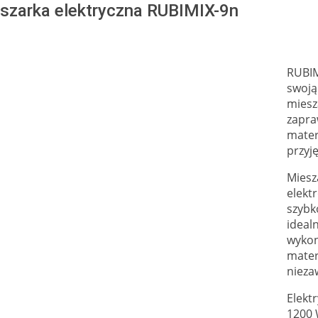
szarka elektryczna RUBIMIX-9n
RUBIM
swoją
miesz
zapra
mater
przyj
Miesz
elekt
szybk
ideal
wykon
mater
nieza
Elekt
1200 