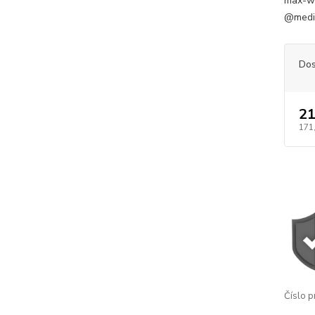
max-wid
@media
Dos
21
171
Číslo p