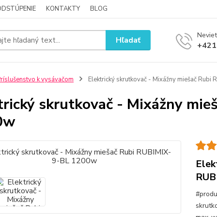
ODSTÚPENIE
KONTAKTY
BLOG
Neviet
Hľadať
+421
ríslušenstvo k vysávačom
Elektrický skrutkovač - Mixážny miešač Rub
trický skrutkovač - Mixážny mi
0w
Elek
RUB
#produ
skrutko