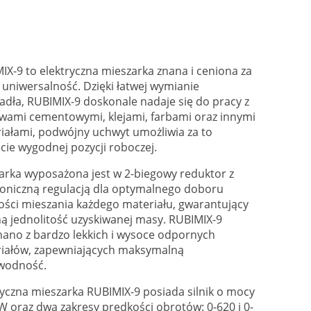
IX-9 to elektryczna mieszarka znana i ceniona za
 uniwersalność. Dzięki łatwej wymianie
adła, RUBIMIX-9 doskonale nadaje się do pracy z
wami cementowymi, klejami, farbami oraz innymi
iałami, podwójny uchwyt umożliwia za to
ęcie wygodnej pozycji roboczej.
arka wyposażona jest w 2-biegowy reduktor z
roniczną regulacją dla optymalnego doboru
ości mieszania każdego materiału, gwarantujący
ną jednolitość uzyskiwanej masy. RUBIMIX-9
ano z bardzo lekkich i wysoce odpornych
iałów, zapewniających maksymalną
wodność.
ryczna mieszarka RUBIMIX-9 posiada silnik o mocy
W oraz dwa zakresy prędkości obrotów: 0-620 i 0-