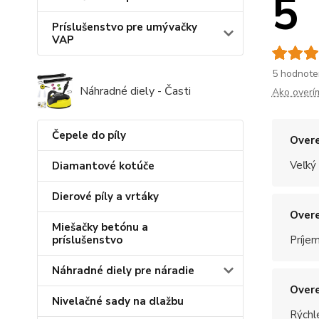
5
Príslušenstvo pre umývačky
VAP
5 hodnote
Náhradné diely - Časti
Ako overí
Čepele do píly
Overe
Veľký
Diamantové kotúče
Dierové píly a vrtáky
Overe
Miešačky betónu a
príslušenstvo
Príje
Náhradné diely pre náradie
Overe
Nivelačné sady na dlažbu
Rýchle