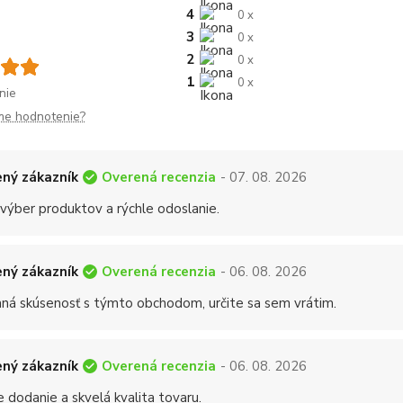
4
0 x
3
0 x
2
0 x
1
0 x
nie
me hodnotenie?
Overená recenzia
ný zákazník
- 07. 08. 2026
 výber produktov a rýchle odoslanie.
Overená recenzia
ný zákazník
- 06. 08. 2026
mná skúsenosť s týmto obchodom, určite sa sem vrátim.
Overená recenzia
ný zákazník
- 06. 08. 2026
 dodanie a skvelá kvalita tovaru.