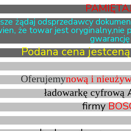
PAMIĘTAJ 
sze żądaj odsprzedawcy dokumen
ien, że towar jest oryginalny,nie p
gwarancję !
Podana cena jestceną 
Oferujemy
nową i nieuży
A
ładowarkę cyfrową
firmy
BOS