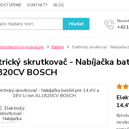
ODSTÚPENIE
KONTAKTY
BLOG
Neviet
Hľadať
+421
ríslušenstvo k vysávačom
Batérie
Elektrický skrutkovač - Nabíjačk
trický skrutkovač - Nabíjačka bat
820CV BOSCH
Elek
14,4
#produ
skrutk