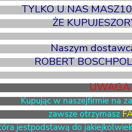
TYLKO U NAS MASZ1
ŻE KUPUJESZORY
Naszym dostawcą
ROBERT BOSCHPOLSK
UWAGA !
Kupując w naszejfirmie na z
zawsze otrzymasz
F
tóra jestpodstawą do jakiejkolwiek 