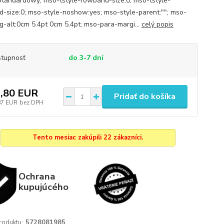
tandardowy; mso-tstyle-rowband-size:0; mso-tstyle-
d-size:0; mso-style-noshow:yes; mso-style-parent:""; mso-
g-alt:0cm 5.4pt 0cm 5.4pt; mso-para-margi...
celý popis
tupnosť
do 3-7 dní
,80 EUR
Pridať do košíka
87 EUR
bez DPH
Tento mesiac zakúpili 22 zákazníci.
Ochrana
kupujúcého
roduktu:
5728081985