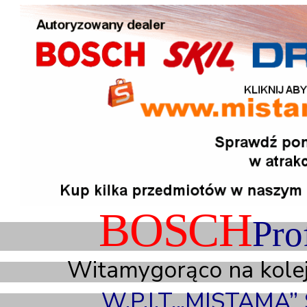
BOSCH
Pro
Witamygorąco na kolejn
W.P.I.T.„MISTAMA” S