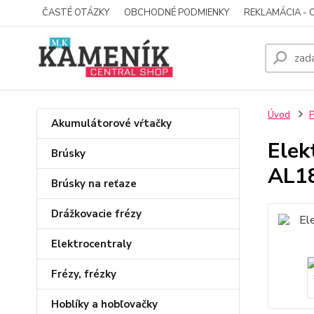
ČASTÉ OTÁZKY
OBCHODNÉ PODMIENKY
REKLAMÁCIA - 
Úvod
P
Akumulátorové vŕtačky
Elek
Brúsky
AL1
Brúsky na reťaze
Drážkovacie frézy
Elektrocentraly
Frézy, frézky
Hoblíky a hobľovačky