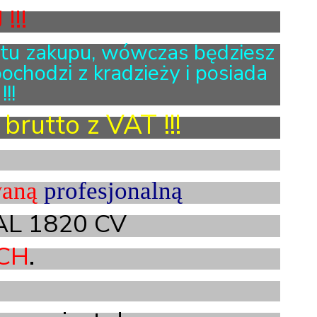
!!!
tu zakupu, wówczas będziesz
ochodzi z kradzieży i posiada
!!
brutto z VAT !!!
waną
profesjonalną
L 1820 CV
CH
.