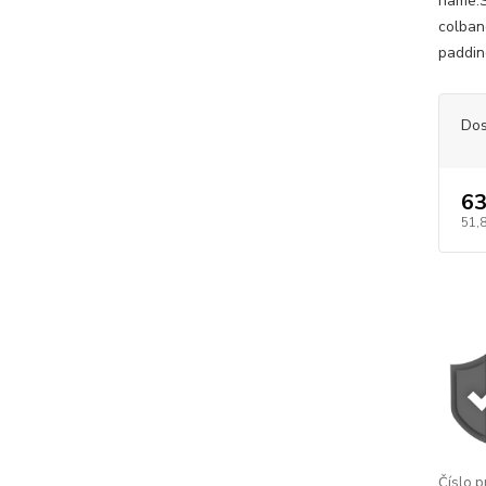
name:S
colban
paddin
Dos
63
51,
Číslo p