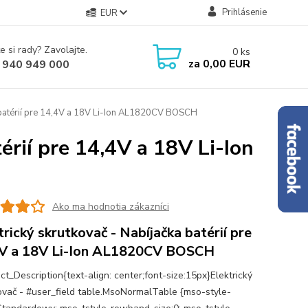
Prihlásenie
EUR
e si rady? Zavolajte.
0
ks
za
0,00 EUR
 940 949 000
a batérií pre 14,4V a 18V Li-Ion AL1820CV BOSCH
érií pre 14,4V a 18V Li-Ion
Ako ma hodnotia zákazníci
trický skrutkovač - Nabíjačka batérií pre
V a 18V Li-Ion AL1820CV BOSCH
ct_Description{text-align: center;font-size:15px}Elektrický
ovač - #user_field table.MsoNormalTable {mso-style-