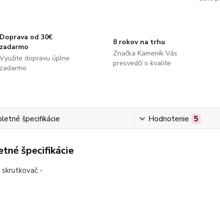
Doprava od 30€
8 rokov na trhu
zadarmo
Značka Kameník Vás
Využite dopravu úplne
presvedčí o kvalite
zadarmo
etné špecifikácie
Hodnotenie
5
tné špecifikácie
ý skrutkovač -