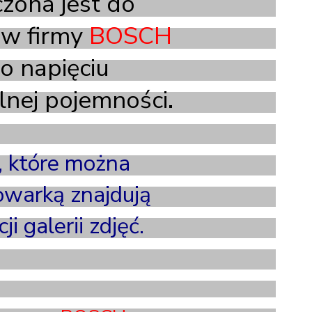
zona jest do
ów firmy
BOSCH
o napięciu
nej pojemności.
, które można
warką znajdują
i galerii zdjęć.