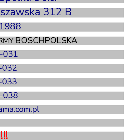
rszawska 312 B
a1988
BOSCHPOLSKA
IRMY
-031
-032
-033
-038
ama.com.pl
!!