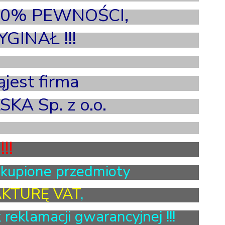
00% PEWNOŚCI,
GINAŁ !!!
jest firma
A Sp. z o.o.
!!
akupione przedmioty
AKTURĘ VAT
,
reklamacji gwarancyjnej !!!