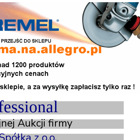
fessional
ej Aukcji firmy
półka z o.o.