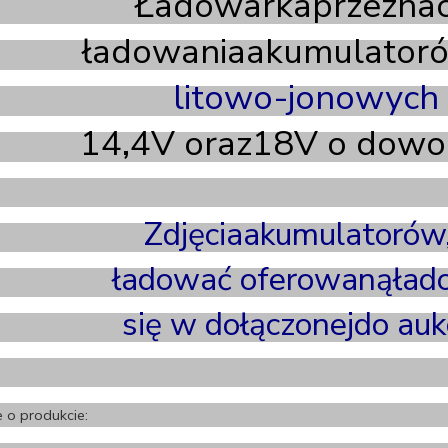
Ładowarkaprzeznac
ładowaniaakumulator
litowo-jonowych
14,4V oraz18V o dowol
Zdjęciaakumulatorów
ładować oferowanąłado
się w dołączonejdo aukcj
e o produkcie: