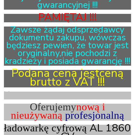
gwarancyjnej !!!
PAMIĘTAJ !!!
Zawsze żądaj odsprzedawcy
dokumentu zakupu, wówczas
będziesz pewien, że towar jest
oryginalny,nie pochodzi z
kradzieży i posiada gwarancję !!!
Podana cena jestceną
brutto z VAT !!!
X
Oferujemy
nową i
nieużywaną
profesjonalną
AL 1860
ładowarkę cyfrową