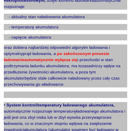
mikroprocesorowym,
dzięki któremu ładowarkaautomatycznie
rozpoznaje:
Xx
- aktualny stan naładowania akumulatora
Xx
- temperaturę akumulatora
Xx
- napięcie akumulatora
oraz dobiera najbardziej odpowiedni algorytm ładowania i
optymalnyprąd ładowania, a
po zakończonym procesie
ładowanieautomatycznie wyłącza się
i przechodzi w stan
podtrzymania ładunku akumulatora, ma tozasadniczy wpływ na
przedłużenie żywotności akumulatora, a poza tym
akumulatorbędzie stale całkowicie naładowany przez cały czas
przechowywania go władowarce
X
•
System kontrolitemperatury ładowanego akumulatora,
automatycznie rozpoznaje temperaturęładowanego akumulatora i
jeśli jest ona zbyt niska lub w zbyt wysoka przerywaproces
ładowania, co w znacznym stopniu wpływa na zwiększenie
żywotnościakumulatora (akumulator powinien być ładowany w