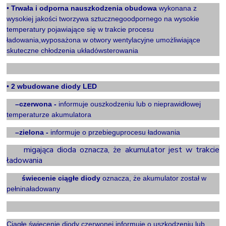
•
Trwała i odporna nauszkodzenia obudowa
wykonana z
wysokiej jakości tworzywa sztucznegoodpornego na wysokie
temperatury pojawiające się w trakcie procesu
ładowania,wyposażona w otwory wentylacyjne umożliwiające
skuteczne chłodzenia układówsterowania
X
•
2 wbudowane diody LED
Xx
–czerwona -
informuje ouszkodzeniu lub o nieprawidłowej
temperaturze akumulatora
Xx
–zielona -
informuje o przebieguprocesu ładowania
Xxxx
migająca dioda
oznacza, że akumulator jest w trakcie
ładowania
Xxxx
świecenie ciągłe diody
oznacza, że akumulator został w
pełninaładowany
X
Ciągłe świecenie diody czerwonej informuje o uszkodzeniu lub