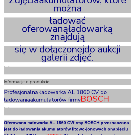
Zdjęciaakumulatorów, które
można
ładować
oferowanąładowarką
znajdują
się w dołączonejdo aukcji
galerii zdjęć.
X
Informacje o produkcie:
Profesjonalna ładowarka AL 1860 CV do
BOSCH
ładowaniaakumulatorów firmy
X
Oferowana ładowarka AL 1860 CVfirmy BOSCH przeznaczona
jest do ładowania akumulatorów litowo-jonowych onapięciu