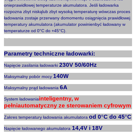
onieprawidłowej temperaturze akumulatora. Jeśli ładowarka
rozpozna zbyt niskąlub zbyt wysoką temperaturę wówczas proces
ładowania zostaje przerwany domomentu osiągnięcia prawidłowej
temperatury akumulatora (akumulator powinienbyć ładowany w
temperaturze od 0
C do +45
C).
°
°
X
Parametry techniczne ładowarki:
230V 50/60Hz
Napięcie zasilania ładowarki
140W
Maksymalny pobór mocy
6A
Maksymalny prąd ładowania
inteligentny, w
System ładowania
pełniautomatyczny ze sterowaniem cyfrowym
od 0
°
C do 45
°
C
Zakres temperatury ładowania akumulatora
14,4V i 18V
Napięcie ładowanego akumulatora