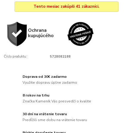
Tento mesiac zakúpili 41 zákazníci.
Ochrana
kupujúcého
Číslo produktu:
5728082188
Doprava od 30€ zadarmo
Využite dopravu úplne zadarmo
8 rokov na trhu
Značka Kameník Vás presvedčí o kvalite
30 dní na vrátenie tovaru
Predĺžili sme dobu na vrátenie tovaru
Rýchle doručenie tovaru