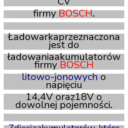
CV
firmy
BOSCH
.
X
Ładowarkaprzeznaczona
jest do
ładowaniaakumulatorów
firmy
BOSCH
litowo-jonowych
o
napięciu
14,4V oraz18V o
dowolnej pojemności.
X