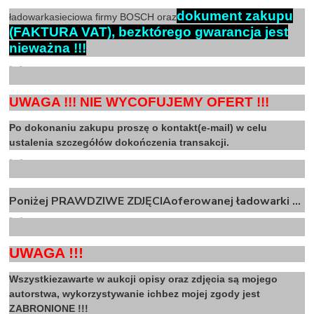
dokument zakupu
ładowarkasieciowa firmy BOSCH oraz
(FAKTURA VAT), bezktórego gwarancja jest
nieważna !!!
X
UWAGA !!! NIE WYCOFUJEMY OFERT !!!
Po dokonaniu zakupu proszę o kontakt(e-mail) w celu
ustalenia szczegółów dokończenia transakcji.
X
Poniżej PRAWDZIWE ZDJĘCIAoferowanej ładowarki …
X
UWAGA !!!
Wszystkiezawarte w aukcji opisy oraz zdjęcia są mojego
autorstwa, wykorzystywanie ichbez mojej zgody jest
ZABRONIONE !!!