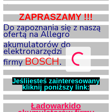
X
ZAPRASZAMY !!!
Do zapoznania się z naszą
ofertą na Allegro
akumulatorów do
elektronarzędzi
BOSCH
.
firmy
X
Jeślijesteś zainteresowany
kliknij poniższy link:
X
Ładowarkido