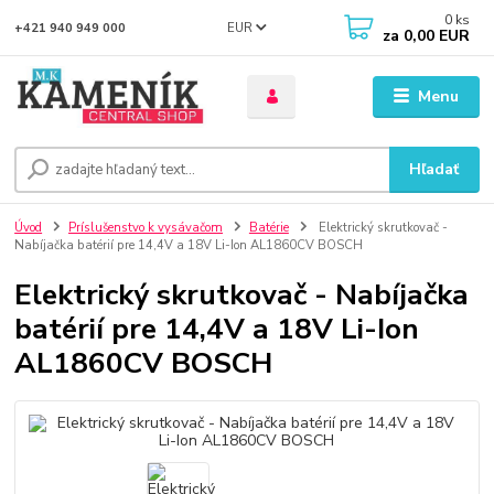
0
ks
EUR
+421 940 949 000
za
0,00 EUR
Menu
Hľadať
Úvod
Príslušenstvo k vysávačom
Batérie
Elektrický skrutkovač -
Nabíjačka batérií pre 14,4V a 18V Li-Ion AL1860CV BOSCH
Elektrický skrutkovač - Nabíjačka
batérií pre 14,4V a 18V Li-Ion
AL1860CV BOSCH