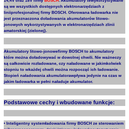
14,4V oraz 18V firmy
BOSCH
. Akumulatory tewykorzystywane
są we wszystkich dostępnych elektronarzędziach z
liniiprofesjonalnej firmy BOSCH. Oferowana ładowarka nie
jest przeznaczona doładowania akumulatorów litowo-
jonowych wykorzystywanych w elektronarzędziach zlinii
amatorskiej (zielonej).
X
Akumulatory litowo-jonowefirmy BOSCH to akumulatory
które można doładowywać w dowolnej chwili. Nie ważneczy
są całkowicie rozładowane, czy naładowane w jakimkolwiek
stopniu to wkażdej chwili można rozpocząć ich ładowanie.
Stopień naładowania akumulatorawpływa jedynie na czas w
jakim ładowarka w pełni naładuje akumulator.
X
Podstawowe cechy i wbudowane funkcje:
X
•
Inteligentny systemładowania firmy BOSCH ze sterowaniem