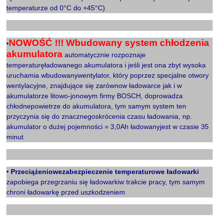
temperaturze od 0
C do +45
C)
°
°
X
NOWOŚĆ !!! Wbudowany system chłodzenia
•
akumulatora
automatycznie rozpoznaje
temperaturęładowanego akumulatora i jeśli jest ona zbyt wysoka
uruchamia wbudowanywentylator, który poprzez specjalne otwory
wentylacyjne, znajdujące się zarównow ładowarce jak i w
akumulatorze litowo-jonowym firmy BOSCH, doprowadza
chłodnepowietrze do akumulatora, tym samym system ten
przyczynia się do znacznegoskrócenia czasu ładowania, np.
akumulator o dużej pojemności = 3,0Ah ładowanyjest w czasie 35
minut
X
•
Przeciążeniowezabezpieczenie temperaturowe ładowarki
zapobiega przegrzaniu się ładowarkiw trakcie pracy, tym samym
chroni ładowarkę przed uszkodzeniem
X