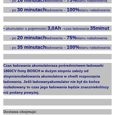
16 minutach
75%
Xxx
- po
ładowania –
stanu naładowania
30 minutach
100%
Xxx
- po
ładowania –
stanu naładowania
X
3,0Ah
35minut
• akumulator o pojemności
–czas ładowania
20 minutach
75%
Xxx
- po
ładowania –
stanu naładowania
35 minutach
100%
Xxx
- po
ładowania –
stanu naładowania
X
Czas ładowania akumulatoraza pośrednictwem ładowarki
1860CV firmy BOSCH w dużym stopniu zależy od
stopniarozładowania akumulatora w chwili rozpoczęcia
ładowania. Jeśli ładowanyakumulator nie był do końca
rozładowany to czas jego ładowania będzie znaczniekrótszy
niż podany powyżej.
X
Dostawa obejmuje: