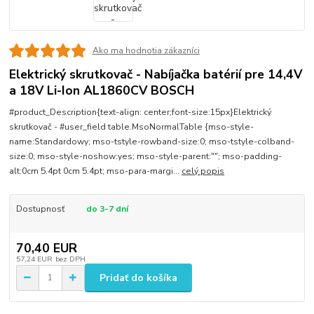
Ako ma hodnotia zákazníci
Elektrický skrutkovač - Nabíjačka batérií pre 14,4V
a 18V Li-Ion AL1860CV BOSCH
#product_Description{text-align: center;font-size:15px}Elektrický
skrutkovač - #user_field table.MsoNormalTable {mso-style-
name:Standardowy; mso-tstyle-rowband-size:0; mso-tstyle-colband-
size:0; mso-style-noshow:yes; mso-style-parent:""; mso-padding-
alt:0cm 5.4pt 0cm 5.4pt; mso-para-margi...
celý popis
Dostupnosť
do 3-7 dní
70,40 EUR
57,24 EUR
bez DPH
Pridať do košíka