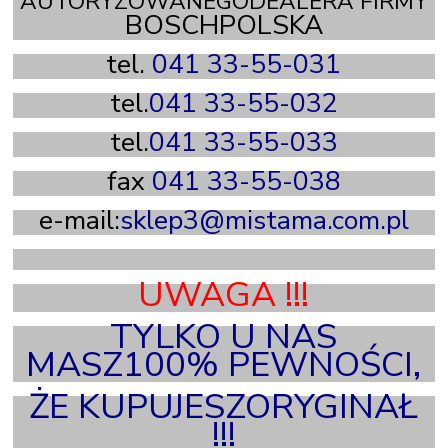
AUTORYZOWANEGODEALERA FIRMY
BOSCHPOLSKA
tel.
041 33-55-031
tel.
041 33-55-032
tel.
041 33-55-033
fax
041 33-55-038
e-mail:
sklep3@mistama.com.pl
X
UWAGA !!!
TYLKO U NAS
MASZ100% PEWNOŚCI,
ŻE KUPUJESZORYGINAŁ
!!!