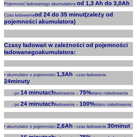
od 1,3 Ah do 3,0Ah
Pojemność ładowanego akumulatora
od 24 do 35 minut(zależy od
Czas ładowania
pojemności akumulatora)
X
Czasy ładowań w zależności od pojemności
ładowanegoakumulatora:
X
1,3Ah
• akumulator o pojemności
–czas ładowania
24minuty
14 minutach
75%
Xxx
- po
ładowania –
stanu naładowania
24 minutach
100%
Xxx
- po
ładowania –
stanu naładowania
X
2,6Ah
30minut
• akumulator o pojemności
–czas ładowania