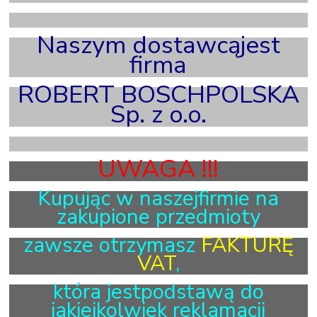
X
Naszym dostawcąjest
firma
ROBERT BOSCHPOLSKA
Sp. z o.o.
X
UWAGA !!!
Kupując w naszejfirmie na
zakupione przedmioty
zawsze otrzymasz
FAKTURĘ
VAT
,
która jestpodstawą do
jakiejkolwiek reklamacji