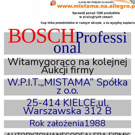
BOSCH
Professi
onal
Witamygorąco na kolejnej
Aukcji firmy
W.P.I.T.„MISTAMA” Spółka
z o.o.
25-414 KIELCE,ul.
Warszawska 312 B
Rok założenia1988