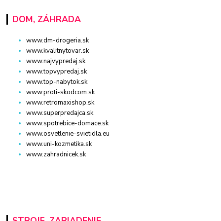
DOM, ZÁHRADA
www.dm-drogeria.sk
www.kvalitnytovar.sk
www.najvypredaj.sk
www.topvypredaj.sk
www.top-nabytok.sk
www.proti-skodcom.sk
www.retromaxishop.sk
www.superpredajca.sk
www.spotrebice-domace.sk
www.osvetlenie-svietidla.eu
www.uni-kozmetika.sk
www.zahradnicek.sk
STROJE, ZARIADENIE