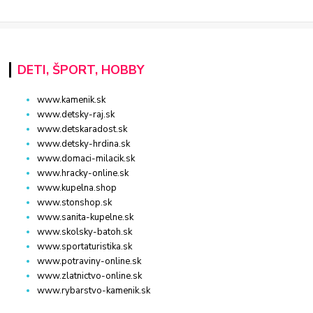
DETI, ŠPORT, HOBBY
www.kamenik.sk
www.detsky-raj.sk
www.detskaradost.sk
www.detsky-hrdina.sk
www.domaci-milacik.sk
www.hracky-online.sk
www.kupelna.shop
www.stonshop.sk
www.sanita-kupelne.sk
www.skolsky-batoh.sk
www.sportaturistika.sk
www.potraviny-online.sk
www.zlatnictvo-online.sk
www.rybarstvo-kamenik.sk