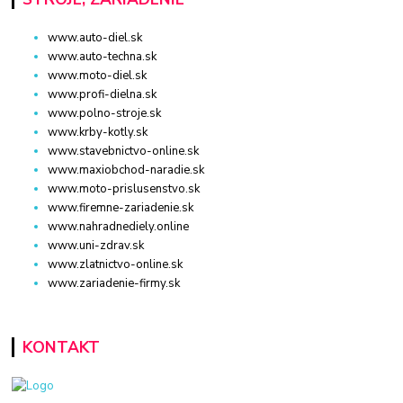
www.auto-diel.sk
www.auto-techna.sk
www.moto-diel.sk
www.profi-dielna.sk
www.polno-stroje.sk
www.krby-kotly.sk
www.stavebnictvo-online.sk
www.maxiobchod-naradie.sk
www.moto-prislusenstvo.sk
www.firemne-zariadenie.sk
www.nahradnediely.online
www.uni-zdrav.sk
www.zlatnictvo-online.sk
www.zariadenie-firmy.sk
KONTAKT