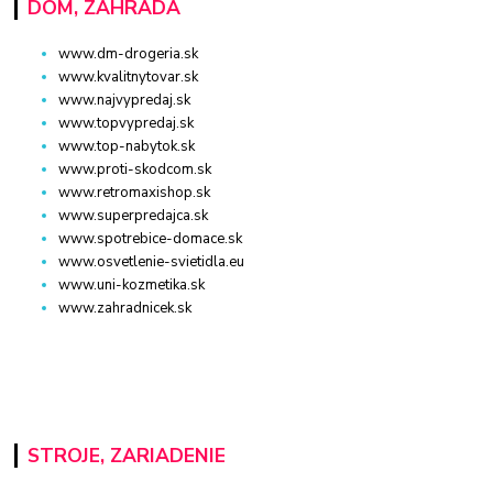
DOM, ZÁHRADA
www.dm-drogeria.sk
www.kvalitnytovar.sk
www.najvypredaj.sk
www.topvypredaj.sk
www.top-nabytok.sk
www.proti-skodcom.sk
www.retromaxishop.sk
www.superpredajca.sk
www.spotrebice-domace.sk
www.osvetlenie-svietidla.eu
www.uni-kozmetika.sk
www.zahradnicek.sk
STROJE, ZARIADENIE