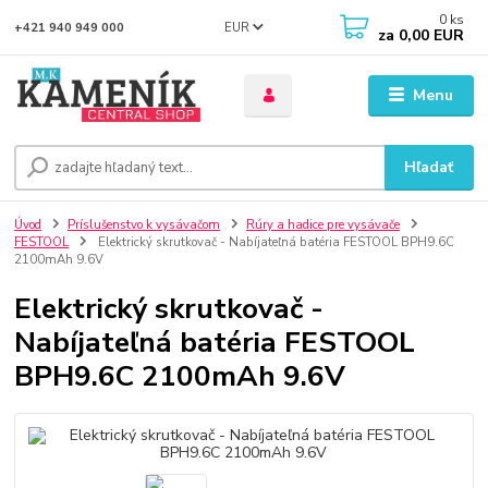
0
ks
EUR
+421 940 949 000
za
0,00 EUR
Menu
Hľadať
Úvod
Príslušenstvo k vysávačom
Rúry a hadice pre vysávače
FESTOOL
Elektrický skrutkovač - Nabíjateľná batéria FESTOOL BPH9.6C
2100mAh 9.6V
Elektrický skrutkovač -
Nabíjateľná batéria FESTOOL
BPH9.6C 2100mAh 9.6V