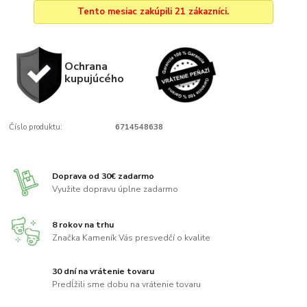
Tento mesiac zakúpili 21 zákazníci.
Ochrana
kupujúcého
Číslo produktu:
6714548638
Doprava od 30€ zadarmo
Využite dopravu úplne zadarmo
8 rokov na trhu
Značka Kameník Vás presvedčí o kvalite
30 dní na vrátenie tovaru
Predĺžili sme dobu na vrátenie tovaru