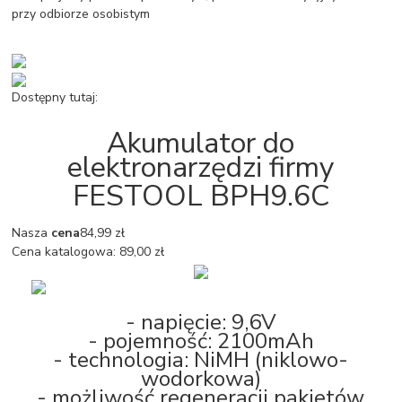
przy odbiorze osobistym
Dostępny tutaj:
Akumulator do
elektronarzędzi firmy
FESTOOL BPH9.6C
Nasza
cena
84,99 zł
Cena katalogowa: 89,00 zł
- napięcie: 9,6V
- pojemność: 2100mAh
- technologia: NiMH (niklowo-
wodorkowa)
- możliwość regeneracji pakietów