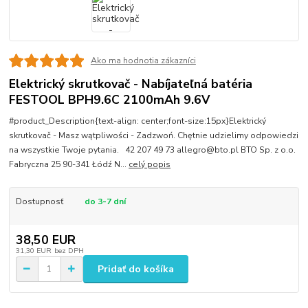
Ako ma hodnotia zákazníci
Elektrický skrutkovač - Nabíjateľná batéria
FESTOOL BPH9.6C 2100mAh 9.6V
#product_Description{text-align: center;font-size:15px}Elektrický
skrutkovač - Masz wątpliwości - Zadzwoń. Chętnie udzielimy odpowiedzi
na wszystkie Twoje pytania. 42 207 49 73 allegro@bto.pl BTO Sp. z o.o.
Fabryczna 25 90-341 Łódź N...
celý popis
Dostupnosť
do 3-7 dní
38,50 EUR
31,30 EUR
bez DPH
Pridať do košíka