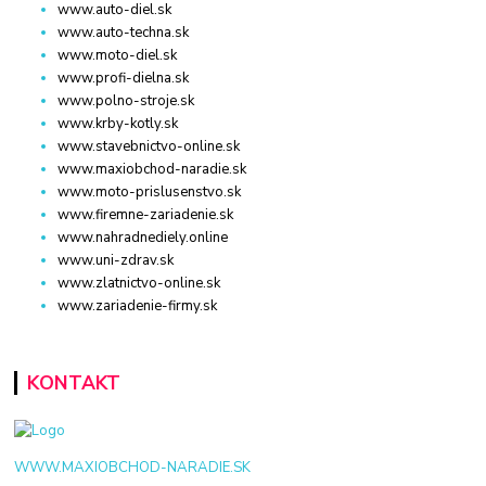
www.auto-diel.sk
www.auto-techna.sk
www.moto-diel.sk
www.profi-dielna.sk
www.polno-stroje.sk
www.krby-kotly.sk
www.stavebnictvo-online.sk
www.maxiobchod-naradie.sk
www.moto-prislusenstvo.sk
www.firemne-zariadenie.sk
www.nahradnediely.online
www.uni-zdrav.sk
www.zlatnictvo-online.sk
www.zariadenie-firmy.sk
KONTAKT
WWW.MAXIOBCHOD-NARADIE.SK