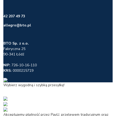
42 207 49 73
allegro@bto.pl
BTO Sp. z o.o.
Fabryczna 25
90-341 Łódź
NIP:
726-10-16-110
KRS:
0000215719
Wybierz wygodną i szybką przesyłkę!
Akceptujemy płatność przez PayU, przelewem tradycyjnym oraz