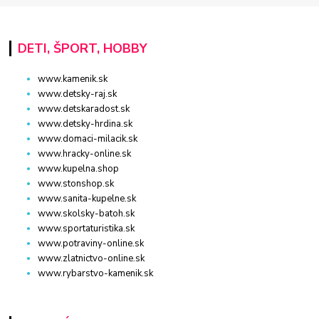
DETI, ŠPORT, HOBBY
www.kamenik.sk
www.detsky-raj.sk
www.detskaradost.sk
www.detsky-hrdina.sk
www.domaci-milacik.sk
www.hracky-online.sk
www.kupelna.shop
www.stonshop.sk
www.sanita-kupelne.sk
www.skolsky-batoh.sk
www.sportaturistika.sk
www.potraviny-online.sk
www.zlatnictvo-online.sk
www.rybarstvo-kamenik.sk