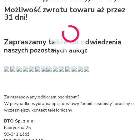
Możliwość zwrotu towaru aż przez
31 dni!
Zapraszamy także do odwi
edzenia
naszych
pozostałych aukcji:
Zainteresowany odbiorem osobistym?
W przypadku wybrania opcji dostawy “odbiór osobisty” prosimy o
wcześniejszy kontakt telefoniczny
BTO Sp. z o.o.
Fabryczna 25
90-341 Łódź