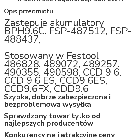
Opis
przedmiotu
Zastępuje akumulatory
BPH9.6C, FSP-487512, FSP-
488437,
Stosowany w Festool
486828, 489072, 489257,
490355, 490598, CCD 9 6,
CCD 9 6 ES, CCD9 6ES,
CCD9.6FX, CDD9.6
Szybka, dobrze zabezpieczona i
bezproblemowa wysyłka
Sprawdzony towar tylko od
najlepszych producentów
Konkurencyjne i atrakcyjne ceny