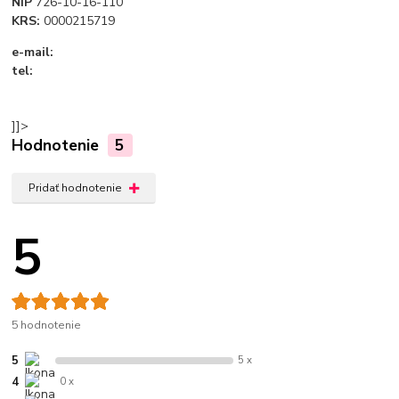
NIP
726-10-16-110
KRS:
0000215719
e-mail:
allegro@bto.pl
tel:
42 207 49 73
]]>
Hodnotenie
5
Pridať hodnotenie
5
5 hodnotenie
5
5 x
4
0 x