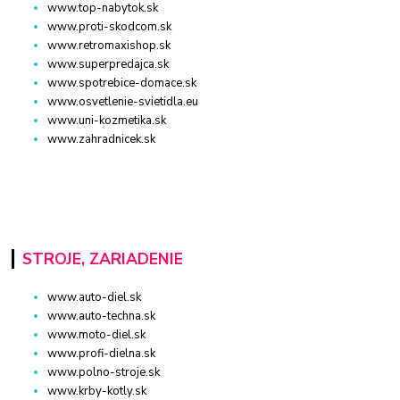
www.top-nabytok.sk
www.proti-skodcom.sk
www.retromaxishop.sk
www.superpredajca.sk
www.spotrebice-domace.sk
www.osvetlenie-svietidla.eu
www.uni-kozmetika.sk
www.zahradnicek.sk
STROJE, ZARIADENIE
www.auto-diel.sk
www.auto-techna.sk
www.moto-diel.sk
www.profi-dielna.sk
www.polno-stroje.sk
www.krby-kotly.sk