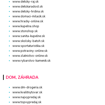
www.detsky-raj.sk
www.detskaradost.sk
www.detsky-hrdina.sk
www.domaci-milacik.sk
www.hracky-online.sk
www.kupelna.shop
www.stonshop.sk
www.sanita-kupelne.sk
www.skolsky-batoh.sk
www.sportaturistika.sk
www.potraviny-online.sk
www.zlatnictvo-online.sk
www.rybarstvo-kamenik.sk
DOM, ZÁHRADA
www.dm-drogeria.sk
www.kvalitnytovar.sk
www.najvypredaj.sk
www.topvypredaj.sk