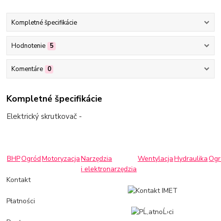
Kompletné špecifikácie
Hodnotenie
5
Komentáre
0
Kompletné špecifikácie
Elektrický skrutkovač -
BHP
Ogród
Motoryzacja
Narzędzia
Wentylacja
Hydraulika
Ogr
i elektronarzędzia
Kontakt
Płatności