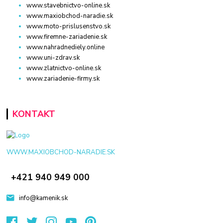
www.stavebnictvo-online.sk
www.maxiobchod-naradie.sk
www.moto-prislusenstvo.sk
www.firemne-zariadenie.sk
www.nahradnediely.online
www.uni-zdrav.sk
www.zlatnictvo-online.sk
www.zariadenie-firmy.sk
KONTAKT
WWW.MAXIOBCHOD-NARADIE.SK
+421 940 949 000
info@kamenik.sk