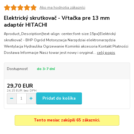
Ako ma hodnotia zákazníci
Elektrický skrutkovač - Vŕtačka pre 13 mm
adaptér HITACHI
#product_Description{text-align: center;font-size:15px}Elektrický
skrutkovač - BHP Ogród Motoryzacja Narzędziai elektronarzędzia
Wentylacja Hydraulika Ogrzewanie Kominkii akcesoria Kontakt Płatności
Dostawa Informacje Nasz towar jest nowy i oryginal...
celý popis
Dostupnosť
do 3-7 dní
29,70 EUR
24,15 EUR
bez DPH
Pridať do košíka
Tento mesiac zakúpili 65 zákazníci.