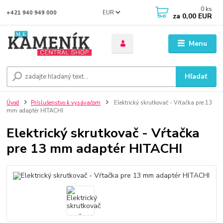
0
ks
EUR
+421 940 949 000
za
0,00 EUR
Menu
Hľadať
Úvod
Príslušenstvo k vysávačom
Elektrický skrutkovač - Vŕtačka pre 13
mm adaptér HITACHI
Elektrický skrutkovač - Vŕtačka
pre 13 mm adaptér HITACHI