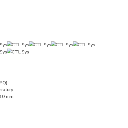
EBQ)
eratury
1/10 mm