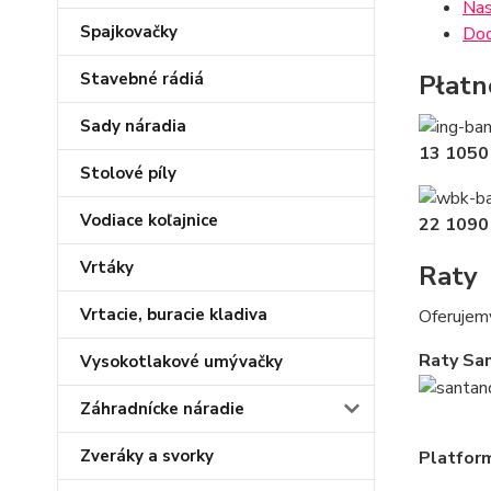
Nas
Spajkovačky
Dod
Stavebné rádiá
Płatn
Sady náradia
13 1050
Stolové píly
Vodiace koľajnice
22 1090
Vrtáky
Raty
Vrtacie, buracie kladiva
Oferujem
Raty Sa
Vysokotlakové umývačky
Záhradnícke náradie
Zveráky a svorky
Platfor