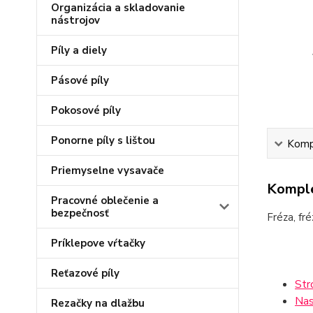
Organizácia a skladovanie
nástrojov
Píly a diely
Pásové píly
Pokosové píly
Ponorne píly s lištou
Kompl
Priemyselne vysavače
Komple
Pracovné oblečenie a
bezpečnosť
Fréza, fré
Príklepove vŕtačky
Reťazové píly
Str
Nas
Rezačky na dlažbu