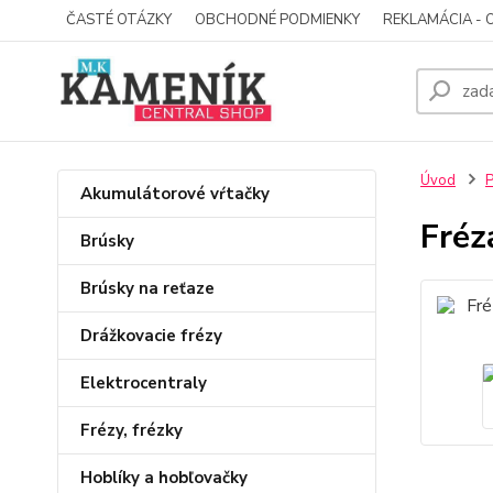
ČASTÉ OTÁZKY
OBCHODNÉ PODMIENKY
REKLAMÁCIA - 
Úvod
P
Akumulátorové vŕtačky
Fréz
Brúsky
Brúsky na reťaze
Drážkovacie frézy
Elektrocentraly
Frézy, frézky
Hoblíky a hobľovačky