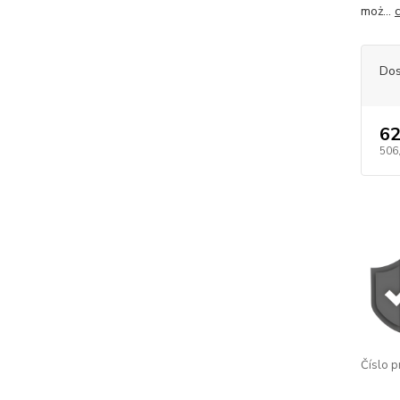
moż...
Dos
62
506
Číslo p