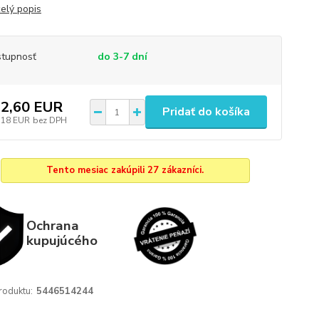
celý popis
tupnosť
do 3-7 dní
2,60 EUR
Pridať do košíka
,18 EUR
bez DPH
Tento mesiac zakúpili 27 zákazníci.
Ochrana
kupujúcého
roduktu:
5446514244