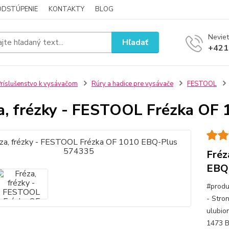
ODSTÚPENIE
KONTAKTY
BLOG
Neviet
Hľadať
+421
ríslušenstvo k vysávačom
Rúry a hadice pre vysávače
FESTOOL
a, frézky - FESTOOL Frézka OF
Fréz
EBQ
#produ
- Stro
ulubio
1473 B