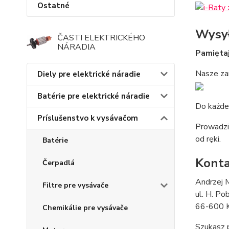
Ostatné
Wysy
ČASTI ELEKTRICKÉHO
NÁRADIA
Pamiętaj
Nasze za
Diely pre elektrické náradie
Batérie pre elektrické náradie
Do każde
Príslušenstvo k vysávačom
Prowadzi
od ręki.
Batérie
Kont
Čerpadlá
Andrzej 
Filtre pre vysávače
ul. H. P
66-600 K
Chemikálie pre vysávače
Szukasz 