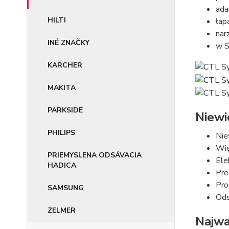
ada
HILTI
łap
nar
INÉ ZNAČKY
w S
KARCHER
MAKITA
PARKSIDE
Niewi
PHILIPS
Nie
Wię
PRIEMYSLENA ODSÁVACIA
Ele
HADICA
Pre
Pro
SAMSUNG
Ods
ZELMER
Najwa