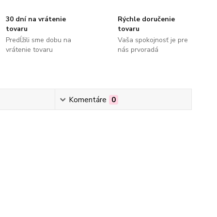
30 dní na vrátenie
Rýchle doručenie
tovaru
tovaru
Predĺžili sme dobu na
Vaša spokojnosť je pre
vrátenie tovaru
nás prvoradá
Komentáre
0