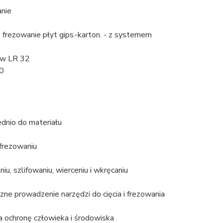
anie
frezowanie płyt gips.-karton. - z systemem
ów LR 32
0
dnio do materiału
 frezowaniu
iu, szlifowaniu, wierceniu i wkręcaniu
 prowadzenie narzędzi do cięcia i frezowania
 ochronę człowieka i środowiska