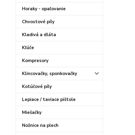
Horaky - opaľovanie
Chvostové píly
Kladivá a dláta
Kľúče
Kompresory
Klincovačky, sponkovačky
Kotúčové píly
Lepiace / taviace pištole
Miešačky
Nožnice na plech