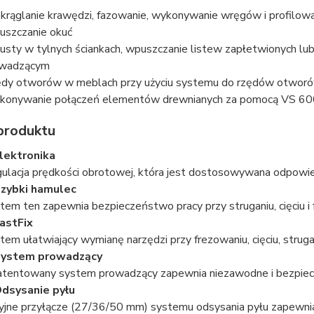
krąglanie krawędzi, fazowanie, wykonywanie wręgów i profilow
szczanie okuć
sty w tylnych ściankach, wpuszczanie listew zapłetwionych lub 
owadzącym
dy otworów w meblach przy użyciu systemu do rzędów otwor
onywanie połączeń elementów drewnianych za pomocą VS 60
produktu
lektronika
ulacja prędkości obrotowej, która jest dostosowywana odpowie
zybki hamulec
tem ten zapewnia bezpieczeństwo pracy przy struganiu, cięciu i
astFix
tem ułatwiający wymianę narzędzi przy frezowaniu, cięciu, strugan
ystem prowadzący
tentowany system prowadzący zapewnia niezawodne i bezpieczne
dsysanie pyłu
yjne przyłącze (27/36/50 mm) systemu odsysania pyłu zapewnia