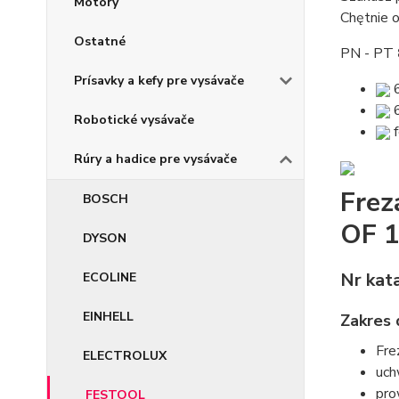
Motory
Chętnie 
Ostatné
PN - PT
Prísavky a kefy pre vysávače
6
6
Robotické vysávače
f
Rúry a hadice pre vysávače
Frez
BOSCH
OF 
DYSON
Nr kat
ECOLINE
EINHELL
Zakres
Fre
ELECTROLUX
uch
pro
FESTOOL