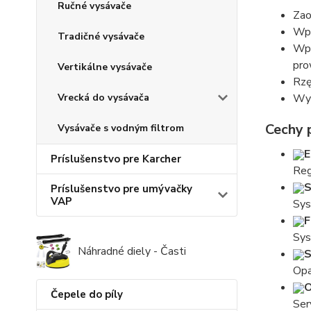
Ručné vysávače
Zao
Wpu
Tradičné vysávače
Wpu
pr
Vertikálne vysávače
Rzę
Wyk
Vrecká do vysávača
Cechy 
Vysávače s vodným filtrom
E
Príslušenstvo pre Karcher
Reg
S
Príslušenstvo pre umývačky
VAP
Sys
F
Sys
Náhradné diely - Časti
S
Opa
O
Čepele do píly
Ser