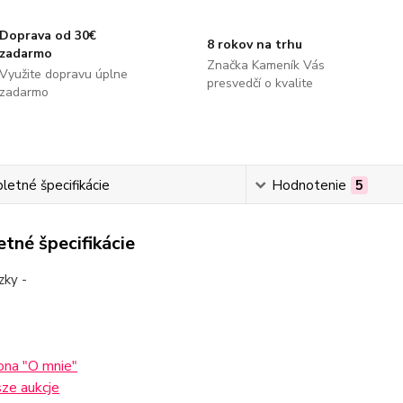
Doprava od 30€
8 rokov na trhu
zadarmo
Značka Kameník Vás
Využite dopravu úplne
presvedčí o kvalite
zadarmo
etné špecifikácie
Hodnotenie
5
tné špecifikácie
zky -
ona "O mnie"
ze aukcje