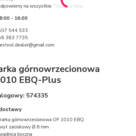
odpowiemy na wszystkie Twoje pytania
8:00 - 16:00
07 544 533
8 383 7735
estool.dealer@gmail.com
arka górnowrzecionowa
1010 EBQ-Plus
alogowy: 574335
 dostawy
zarka górnowrzecionowa OF 1010 EBQ
wyt zaciskowy Ø 8 mm
wadnica boczna