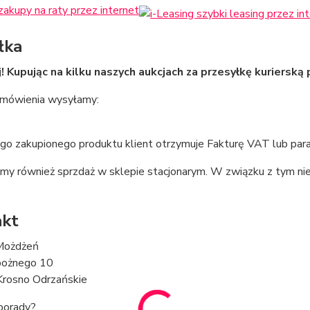
łka
! Kupując na kilku naszych aukcjach za przesyłkę kurierską p
mówienia wysyłamy:
go zakupionego produktu klient otrzymuje Fakturę VAT lub par
my również sprzdaż w sklepie stacjonarym. W związku z tym n
akt
Możdżeń
obożnego 10
rosno Odrzańskie
porady?