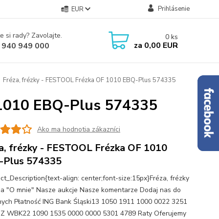
Prihlásenie
EUR
e si rady? Zavolajte.
0
ks
za
0,00 EUR
 940 949 000
Fréza, frézky - FESTOOL Frézka OF 1010 EBQ-Plus 574335
 1010 EBQ-Plus 574335
Ako ma hodnotia zákazníci
a, frézky - FESTOOL Frézka OF 1010
-Plus 574335
ct_Description{text-align: center;font-size:15px}Fréza, frézky
na "O mnie" Nasze aukcje Nasze komentarze Dodaj nas do
nych Płatność ING Bank Śląski13 1050 1911 1000 0022 3251
Z WBK22 1090 1535 0000 0000 5301 4789 Raty Oferujemy