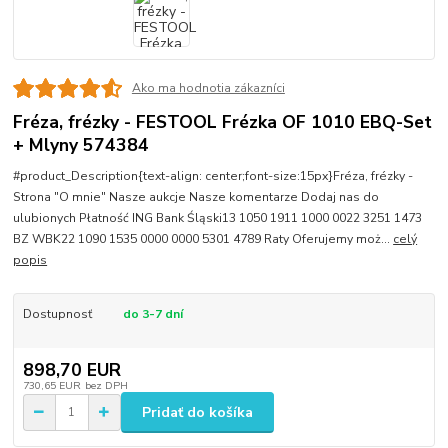
Ako ma hodnotia zákazníci
Fréza, frézky - FESTOOL Frézka OF 1010 EBQ-Set
+ Mlyny 574384
#product_Description{text-align: center;font-size:15px}Fréza, frézky -
Strona "O mnie" Nasze aukcje Nasze komentarze Dodaj nas do
ulubionych Płatność ING Bank Śląski13 1050 1911 1000 0022 3251 1473
BZ WBK22 1090 1535 0000 0000 5301 4789 Raty Oferujemy moż...
celý
popis
Dostupnosť
do 3-7 dní
898,70 EUR
730,65 EUR
bez DPH
Pridať do košíka