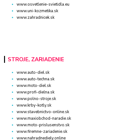
www.osvetlenie-svietidla.eu
www.uni-kozmetika.sk
www.zahradnicek.sk
STROJE, ZARIADENIE
www.auto-diel.sk
www.auto-techna.sk
www.moto-diel.sk
www.profi-dielna.sk
www.polno-stroje.sk
www.krby-kotly.sk
www.stavebnictvo-online.sk
www.maxiobchod-naradie.sk
www.moto-prislusenstvo.sk
www.firemne-zariadenie.sk
www.nahradnediely.online