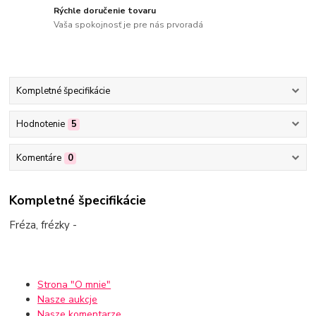
Rýchle doručenie tovaru
Vaša spokojnosť je pre nás prvoradá
Kompletné špecifikácie
Hodnotenie
5
Komentáre
0
Kompletné špecifikácie
Fréza, frézky -
Strona "O mnie"
Nasze aukcje
Nasze komentarze