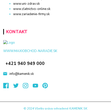
www.uni-zdrav.sk
www.zlatnictvo-online.sk
www.zariadenie-firmy.sk
KONTAKT
WWW.MAXIOBCHOD-NARADIE.SK
+421 940 949 000
info@kamenik.sk
© 2024 Všetky práva vyhradené KAMENIK.SK