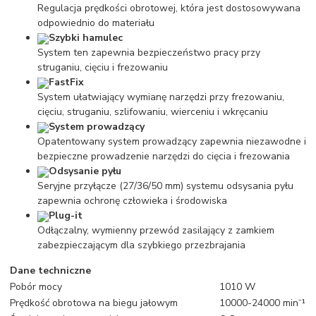
Regulacja prędkości obrotowej, która jest dostosowywana
odpowiednio do materiału
Szybki hamulec
System ten zapewnia bezpieczeństwo pracy przy
struganiu, cięciu i frezowaniu
FastFix
System ułatwiający wymianę narzędzi przy frezowaniu,
cięciu, struganiu, szlifowaniu, wierceniu i wkręcaniu
System prowadzący
Opatentowany system prowadzący zapewnia niezawodne i
bezpieczne prowadzenie narzędzi do cięcia i frezowania
Odsysanie pyłu
Seryjne przyłącze (27/36/50 mm) systemu odsysania pyłu
zapewnia ochronę człowieka i środowiska
Plug-it
Odłączalny, wymienny przewód zasilający z zamkiem
zabezpieczającym dla szybkiego przezbrajania
Dane techniczne
Pobór mocy
1010 W
Prędkość obrotowa na biegu jałowym
10000-24000 min⁻¹