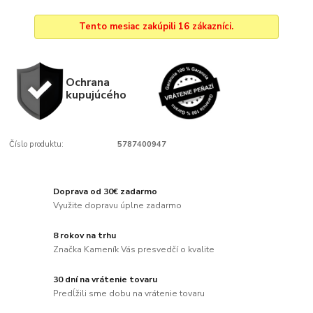
Tento mesiac zakúpili 16 zákazníci.
Ochrana
kupujúcého
Číslo produktu:
5787400947
Doprava od 30€ zadarmo
Využite dopravu úplne zadarmo
8 rokov na trhu
Značka Kameník Vás presvedčí o kvalite
30 dní na vrátenie tovaru
Predĺžili sme dobu na vrátenie tovaru