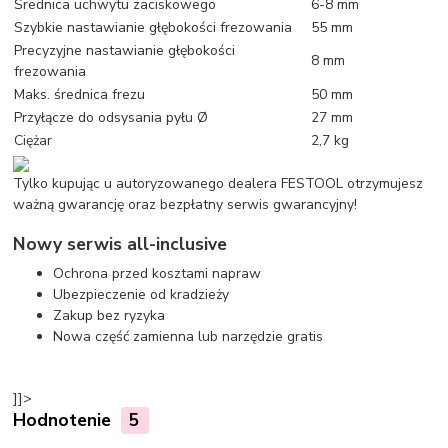
Średnica uchwytu zaciskowego
6-8 mm
Szybkie nastawianie głębokości frezowania
55 mm
Precyzyjne nastawianie głębokości
8 mm
frezowania
Maks. średnica frezu
50 mm
Przyłącze do odsysania pyłu Ø
27 mm
Ciężar
2,7 kg
Tylko kupując u autoryzowanego dealera FESTOOL otrzymujesz
ważną gwarancję oraz bezpłatny serwis gwarancyjny!
Nowy serwis all-inclusive
Ochrona przed kosztami napraw
Ubezpieczenie od kradzieży
Zakup bez ryzyka
Nowa część zamienna lub narzędzie gratis
]]>
Hodnotenie
5