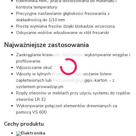
Elektronika MMC: praca dostosowana do materiału i
kontrola temperatury
Precyzyjne nastawianie głębokości frezowania z
dokładnością do 1/10 mm
Prosta wymiana frezów dzięki blokadzie wrzeciona
Odsysanie wiórów wbudowane w stół frezarski
Najważniejsze zastosowania
Zaokrąglanie krawędzi, fazowanie, wykonywanie wręgów i
profilowanie
Wpuszczanie okuć
Wpusty w tylnych ściankach, wpuszczanie listew
zapłetwionych lub frezowanie płyt gips.-karton. - z
systemem prowadzącym
Rzędy otworów w meblach przy użyciu systemu do rzędów
otworów LR 32
Wykonywanie połączeń elementów drewnianych za
pomocą VS 600
Cechy produktu
Elektronika