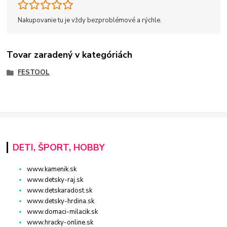
Nakupovanie tu je vždy bezproblémové a rýchle.
Tovar zaradený v kategóriách
FESTOOL
DETI, ŠPORT, HOBBY
www.kamenik.sk
www.detsky-raj.sk
www.detskaradost.sk
www.detsky-hrdina.sk
www.domaci-milacik.sk
www.hracky-online.sk