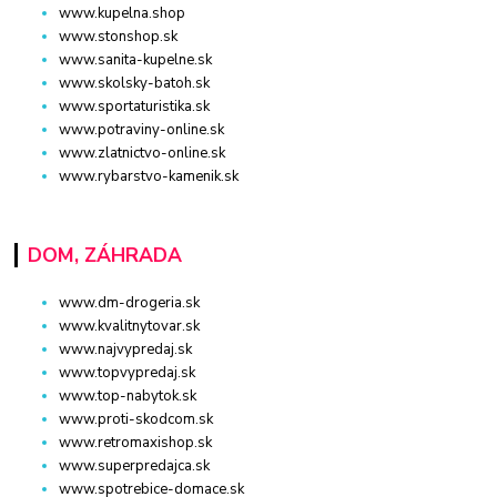
www.kupelna.shop
www.stonshop.sk
www.sanita-kupelne.sk
www.skolsky-batoh.sk
www.sportaturistika.sk
www.potraviny-online.sk
www.zlatnictvo-online.sk
www.rybarstvo-kamenik.sk
DOM, ZÁHRADA
www.dm-drogeria.sk
www.kvalitnytovar.sk
www.najvypredaj.sk
www.topvypredaj.sk
www.top-nabytok.sk
www.proti-skodcom.sk
www.retromaxishop.sk
www.superpredajca.sk
www.spotrebice-domace.sk