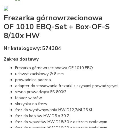
Frezarka górnowrzecionowa
OF 1010 EBQ-Set + Box-OF-S
8/10x HW
Nr katalogowy: 574384
Zakres dostawy
Frezarka górnowrzecionowa OF 1010 EBQ
uchwyt zaciskowy Ø 8 mm
prowadnica boczna
adapter do stosowania frezarki z szynami prowadzącymi
szyna prowadząca FS 800/2
łapacz wiórów
skrzynka na frezy
frez do wyrównywania HW D12,7/NL25 KL
frez do kołków HW D5 x 30 Z
frez do wpustów HW D18/30 z ostrzem czołowym
frez do wpustów HW D10/20 z ostrzem czołowym