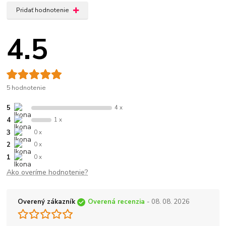
Pridať hodnotenie
4.5
5 hodnotenie
5
4 x
4
1 x
3
0 x
2
0 x
1
0 x
Ako overíme hodnotenie?
Overený zákazník
Overená recenzia
- 08. 08. 2026