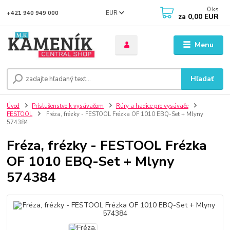
0
ks
EUR
+421 940 949 000
za
0,00 EUR
Menu
Hľadať
Úvod
Príslušenstvo k vysávačom
Rúry a hadice pre vysávače
FESTOOL
Fréza, frézky - FESTOOL Frézka OF 1010 EBQ-Set + Mlyny
574384
Fréza, frézky - FESTOOL Frézka
OF 1010 EBQ-Set + Mlyny
574384