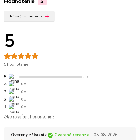
Hodnotenie
5
Pridať hodnotenie
5
5 hodnotenie
5
5 x
4
0 x
3
0 x
2
0 x
1
0 x
Ako overíme hodnotenie?
Overený zákazník
Overená recenzia
- 08. 08. 2026