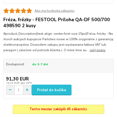
Ako ma hodnotia zákazníci
Fréza, frézky - FESTOOL Príloha QA-DF 500/700
498590 2 kusy
#product_Description{text-align: center;font-size:15px}Fréza, frézky - Na
moich aukcjach kupujecie Państwo nowe w 100% oryginalne z gwarancją
elektronarzędzia: Dowodem zakupu jest wystawiana faktura VAT lub
paragon ( zależnie od potrzeb klienta ). O mnie Inne au...
celý popis
Dostupnosť
do 3-7 dní
91,30 EUR
74,23 EUR
bez DPH
Pridať do košíka
Tento mesiac zakúpili 45 zákazníci.