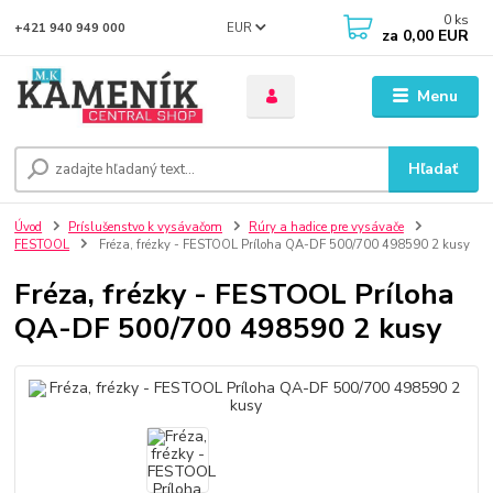
0
ks
EUR
+421 940 949 000
za
0,00 EUR
Menu
Hľadať
Úvod
Príslušenstvo k vysávačom
Rúry a hadice pre vysávače
FESTOOL
Fréza, frézky - FESTOOL Príloha QA-DF 500/700 498590 2 kusy
Fréza, frézky - FESTOOL Príloha
QA-DF 500/700 498590 2 kusy