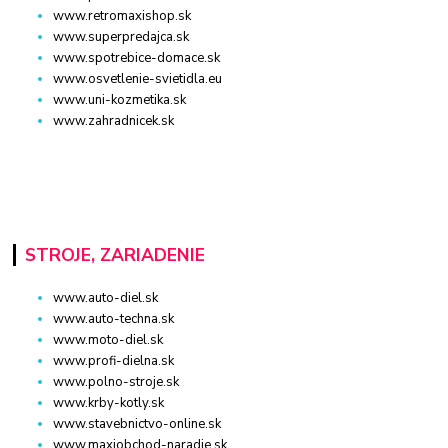
www.retromaxishop.sk
www.superpredajca.sk
www.spotrebice-domace.sk
www.osvetlenie-svietidla.eu
www.uni-kozmetika.sk
www.zahradnicek.sk
STROJE, ZARIADENIE
www.auto-diel.sk
www.auto-techna.sk
www.moto-diel.sk
www.profi-dielna.sk
www.polno-stroje.sk
www.krby-kotly.sk
www.stavebnictvo-online.sk
www.maxiobchod-naradie.sk