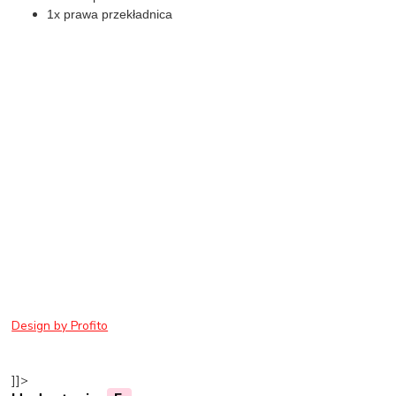
1x prawa przekładnica
Design by Profito
]]>