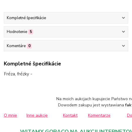
Kompletné špecifikácie
Hodnotenie
5
Komentáre
0
Kompletné špecifikácie
Fréza, frézky -
Na moich aukcjach kupujecie Państwo n
Dowodem zakupu jest wystawiana
fak
O mnie
Inne aukcje
Kontakt
Komentarze
Do
WITAMY GORĄCO NA AUKCJI INTERNETOW