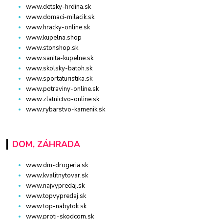
www.detsky-hrdina.sk
www.domaci-milacik.sk
www.hracky-online.sk
www.kupelna.shop
www.stonshop.sk
www.sanita-kupelne.sk
www.skolsky-batoh.sk
www.sportaturistika.sk
www.potraviny-online.sk
www.zlatnictvo-online.sk
www.rybarstvo-kamenik.sk
DOM, ZÁHRADA
www.dm-drogeria.sk
www.kvalitnytovar.sk
www.najvypredaj.sk
www.topvypredaj.sk
www.top-nabytok.sk
www.proti-skodcom.sk