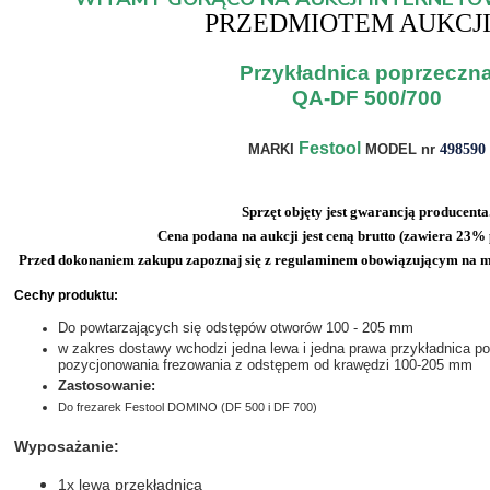
PRZEDMIOTEM AUKCJI
Przykładnica poprzeczn
QA-DF 500/700
 Festool
MARKI
 MODEL 
nr 
498590
Sprzęt objęty jest gwarancją producenta
Cena podana na aukcji jest ceną brutto (zawiera 23%
Przed dokonaniem zakupu zapoznaj się z regulaminem obowiązującym na m
Cechy produktu:
Do powtarzających się odstępów otworów 100 - 205 mm
w zakres dostawy wchodzi jedna lewa i jedna prawa przykładnica p
pozycjonowania frezowania z odstępem od krawędzi 100-205 mm
Zastosowanie:
Do frezarek Festool DOMINO (
DF 500 i DF 700)
Wyposażanie:
1x lewa przekładnica