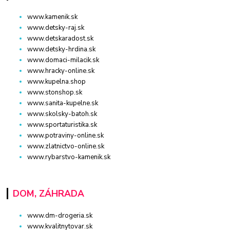
www.kamenik.sk
www.detsky-raj.sk
www.detskaradost.sk
www.detsky-hrdina.sk
www.domaci-milacik.sk
www.hracky-online.sk
www.kupelna.shop
www.stonshop.sk
www.sanita-kupelne.sk
www.skolsky-batoh.sk
www.sportaturistika.sk
www.potraviny-online.sk
www.zlatnictvo-online.sk
www.rybarstvo-kamenik.sk
DOM, ZÁHRADA
www.dm-drogeria.sk
www.kvalitnytovar.sk