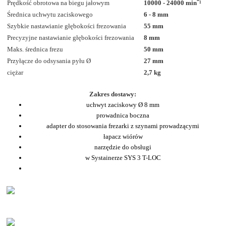
Prędkość obrotowa na biegu jałowym
10000 - 24000 min
⁻
¹
Średnica uchwytu zaciskowego
6 - 8 mm
Szybkie nastawianie głębokości frezowania
55 mm
Precyzyjne nastawianie głębokości frezowania
8 mm
Maks. średnica frezu
50 mm
Przyłącze do odsysania pyłu Ø
27 mm
ciężar
2,7 kg
Zakres dostawy:
uchwyt zaciskowy Ø 8 mm
prowadnica boczna
adapter do stosowania frezarki z szynami prowadzącymi
łapacz wiórów
narzędzie do obsługi
w Systainerze SYS 3 T-LOC