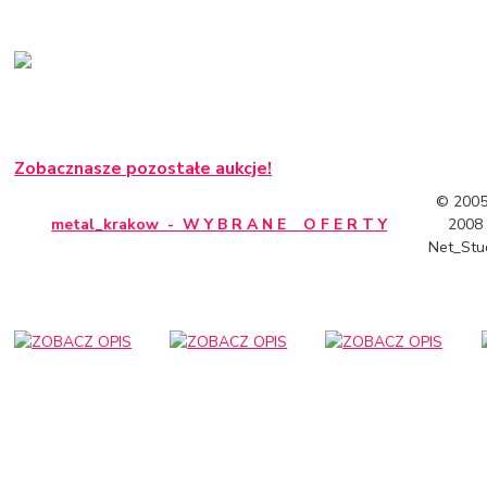
Zobacznasze pozostałe aukcje!
© 2005
metal_krakow - W Y B R A N E O F E R T Y
2008
Net_Stu