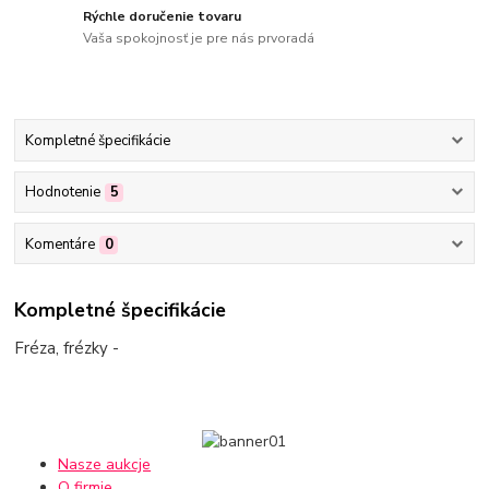
Rýchle doručenie tovaru
Vaša spokojnosť je pre nás prvoradá
Kompletné špecifikácie
Hodnotenie
5
Komentáre
0
Kompletné špecifikácie
Fréza, frézky -
Nasze aukcje
O firmie