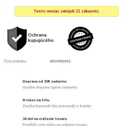
Tento mesiac zakúpili 21 zákazníci.
Ochrana
kupujúcého
Číslo produktu:
6810980092
Doprava od 30€ zadarmo
Využite dopravu úplne zadarmo
8 rokov na trhu
Značka Kameník Vás presvedčí o kvalite
30 dní na vrátenie tovaru
Predĺžili sme dobu na vrátenie tovaru