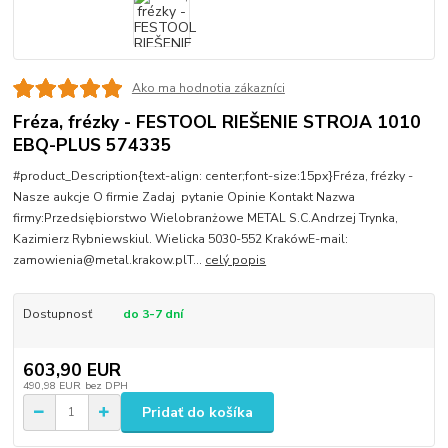
Ako ma hodnotia zákazníci
Fréza, frézky - FESTOOL RIEŠENIE STROJA 1010
EBQ-PLUS 574335
#product_Description{text-align: center;font-size:15px}Fréza, frézky -
Nasze aukcje O firmie Zadaj pytanie Opinie Kontakt Nazwa
firmy:Przedsiębiorstwo Wielobranżowe METAL S.C.Andrzej Trynka,
Kazimierz Rybniewskiul. Wielicka 5030-552 KrakówE-mail:
zamowienia@metal.krakow.plT...
celý popis
Dostupnosť
do 3-7 dní
603,90 EUR
490,98 EUR
bez DPH
Pridať do košíka