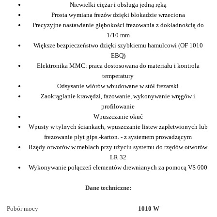
Niewielki ciężar i obsługa jedną ręką
Prosta wymiana frezów dzięki blokadzie wrzeciona
Precyzyjne nastawianie głębokości frezowania z dokładnością do
1/10 mm
Większe bezpieczeństwo dzięki szybkiemu hamulcowi (OF 1010
EBQ)
Elektronika MMC: praca dostosowana do materiału i kontrola
temperatury
Odsysanie wiórów wbudowane w stół frezarski
Zaokrąglanie krawędzi, fazowanie, wykonywanie wręgów i
profilowanie
Wpuszczanie okuć
Wpusty w tylnych ściankach, wpuszczanie listew zapłetwionych lub
frezowanie płyt gips.-karton. - z systemem prowadzącym
Rzędy otworów w meblach przy użyciu systemu do rzędów otworów
LR 32
Wykonywanie połączeń elementów drewnianych za pomocą VS 600
Dane techniczne:
Pobór mocy
1010 W