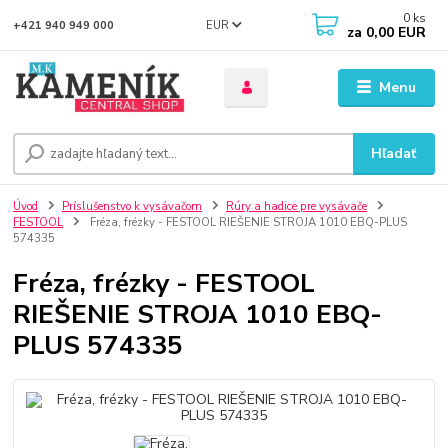
0
ks
EUR
+421 940 949 000
za
0,00 EUR
Menu
Hľadať
Úvod
Príslušenstvo k vysávačom
Rúry a hadice pre vysávače
FESTOOL
Fréza, frézky - FESTOOL RIEŠENIE STROJA 1010 EBQ-PLUS
574335
Fréza, frézky - FESTOOL
RIEŠENIE STROJA 1010 EBQ-
PLUS 574335