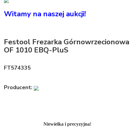
Witamy na naszej aukcji!
Festool Frezarka Górnowrzecionowa
OF 1010 EBQ-PluS
FT574335
Producent:
N
iewielka i precyzyjna!