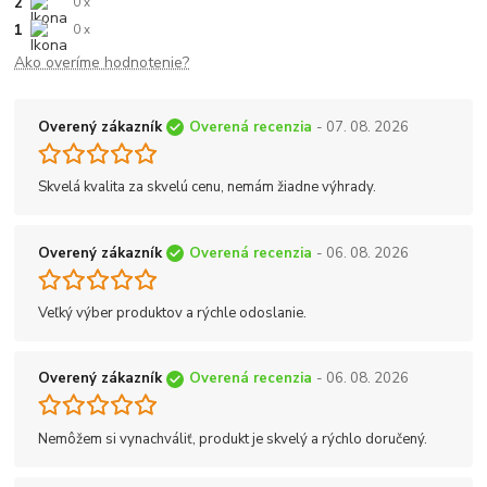
2
0 x
1
0 x
Ako overíme hodnotenie?
Overený zákazník
Overená recenzia
- 07. 08. 2026
Skvelá kvalita za skvelú cenu, nemám žiadne výhrady.
Overený zákazník
Overená recenzia
- 06. 08. 2026
Veľký výber produktov a rýchle odoslanie.
Overený zákazník
Overená recenzia
- 06. 08. 2026
Nemôžem si vynachváliť, produkt je skvelý a rýchlo doručený.