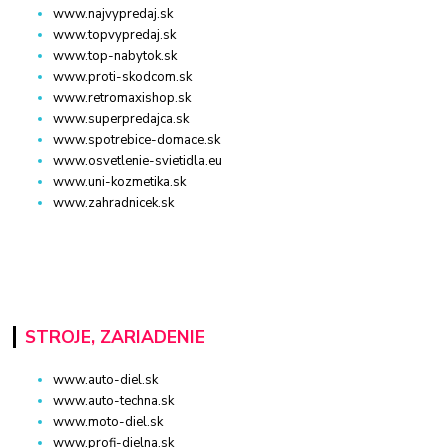
www.najvypredaj.sk
www.topvypredaj.sk
www.top-nabytok.sk
www.proti-skodcom.sk
www.retromaxishop.sk
www.superpredajca.sk
www.spotrebice-domace.sk
www.osvetlenie-svietidla.eu
www.uni-kozmetika.sk
www.zahradnicek.sk
STROJE, ZARIADENIE
www.auto-diel.sk
www.auto-techna.sk
www.moto-diel.sk
www.profi-dielna.sk