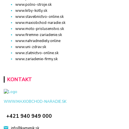
www.polno-stroje.sk
www.krby-kotly.sk
www.stavebnictvo-online.sk
www.maxiobchod-naradie.sk
www.moto-prislusenstvo.sk
www.firemne-zariadenie.sk
www.nahradnediely.online
www.uni-zdrav.sk
www.zlatnictvo-online.sk
www.zariadenie-firmy.sk
KONTAKT
WWW.MAXIOBCHOD-NARADIE.SK
+421 940 949 000
info@kamenik.sk