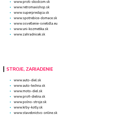
www.proti-skodcom.sk
www.retromaxishop.sk
www.superpredajca.sk
www.spotrebice-domace.sk
www.osvetlenie-svietidla.eu
www.uni-kozmetika.sk
www.zahradnicek.sk
STROJE, ZARIADENIE
www.auto-diel.sk
www.auto-techna.sk
www.moto-diel.sk
www.profi-dielna.sk
www.polno-stroje.sk
www.krby-kotly.sk
www.stavebnictvo-online.sk