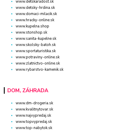
www.detskaradost.sk
www.detsky-hrdina.sk
www.domaci-milacik.sk
www.hracky-online.sk
www.kupelna.shop
www.stonshop.sk
www.sanita-kupelne.sk
www.skolsky-batoh.sk
www.sportaturistika.sk
www.potraviny-online.sk
www.zlatnictvo-online.sk
www.rybarstvo-kamenik.sk
DOM, ZÁHRADA
www.dm-drogeria.sk
www.kvalitnytovar.sk
www.najvypredaj.sk
www.topvypredaj.sk
www.top-nabytok.sk