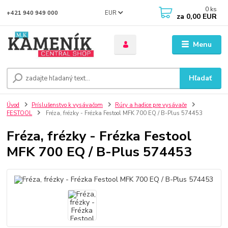
0
ks
EUR
+421 940 949 000
za
0,00 EUR
Menu
Hľadať
Úvod
Príslušenstvo k vysávačom
Rúry a hadice pre vysávače
FESTOOL
Fréza, frézky - Frézka Festool MFK 700 EQ / B-Plus 574453
Fréza, frézky - Frézka Festool
MFK 700 EQ / B-Plus 574453