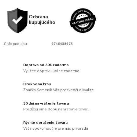
Ochrana
kupujúcého
Číslo produktu:
6746438675
Doprava od 30€ zadarmo
Využite dopravu úplne zadarmo
8 rokov na trhu
Značka Kameník Vás presvedčí o kvalite
30 dní na vrátenie tovaru
Predĺžili sme dobu na vrátenie tovaru
Rýchle doručenie tovaru
Vaša spokojnosť je pre nás prvoradá