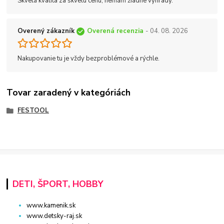
Skvelá kvalita za skvelú cenu, nemám žiadne výhrady.
Overený zákazník
Overená recenzia
- 04. 08. 2026
Nakupovanie tu je vždy bezproblémové a rýchle.
Tovar zaradený v kategóriách
FESTOOL
DETI, ŠPORT, HOBBY
www.kamenik.sk
www.detsky-raj.sk