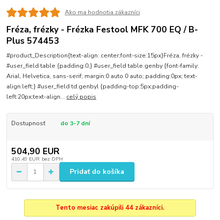
Ako ma hodnotia zákazníci
Fréza, frézky - Frézka Festool MFK 700 EQ / B-
Plus 574453
#product_Description{text-align: center;font-size:15px}Fréza, frézky -
#user_field table {padding:0;} #user_field table.genby {font-family:
Arial, Helvetica, sans-serif; margin:0 auto 0 auto; padding:0px; text-
align:left;} #user_field td.genbyl {padding-top:5px;padding-
left:20px;text-align...
celý popis
Dostupnosť
do 3-7 dní
504,90 EUR
410,49 EUR
bez DPH
Pridať do košíka
Tento mesiac zakúpili 44 zákazníci.