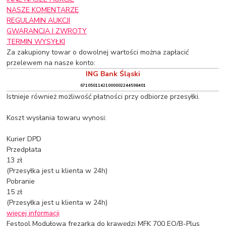
NASZE KOMENTARZE
REGULAMIN AUKCJI
GWARANCJA I ZWROTY
TERMIN WYSYŁKI
Za zakupiony towar o dowolnej wartości można zapłacić
przelewem na nasze konto:
ING Bank Śląski
67105011421000002244598401
Istnieje również możliwość płatności przy odbiorze przesyłki.
Koszt wysłania towaru wynosi:
Kurier DPD
Przedpłata
13 zł
(Przesyłka jest u klienta w 24h)
Pobranie
15 zł
(Przesyłka jest u klienta w 24h)
więcej informacji
Festool Modułowa frezarka do krawędzi MFK 700 EQ/B-Plus