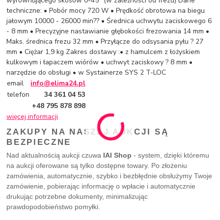
wyrównującego skosów 0-45° (w zależności od frezu) Dane
techniczne: • Pobór mocy 720 W • Prędkość obrotowa na biegu
jałowym 10000 - 26000 min?? • Średnica uchwytu zaciskowego 6
- 8 mm • Precyzyjne nastawianie głębokości frezowania 14 mm •
Maks. średnica frezu 32 mm • Przyłącze do odsysania pyłu ? 27
mm • Ciężar 1,9 kg Zakres dostawy :• z hamulcem z łożyskiem
kulkowym i łapaczem wiórów • uchwyt zaciskowy ? 8 mm •
narzędzie do obsługi • w Systainerze SYS 2 T-LOC
email
info@elima24.pl
telefon
34 361 04 53
+48 795 878 898
więcej informacji
ZAKUPY NA NASZEJ AUKCJI SĄ
BEZPIECZNE
Nad aktualnością aukcji czuwa
IAI Shop
- system, dzięki któremu
na aukcji oferowane są tylko dostępne towary. Po złożeniu
zamówienia, automatycznie, szybko i bezbłędnie obsłużymy Twoje
zamówienie, pobierając informację o wpłacie i automatycznie
drukując potrzebne dokumenty, minimalizując
prawdopodobieństwo pomyłki.