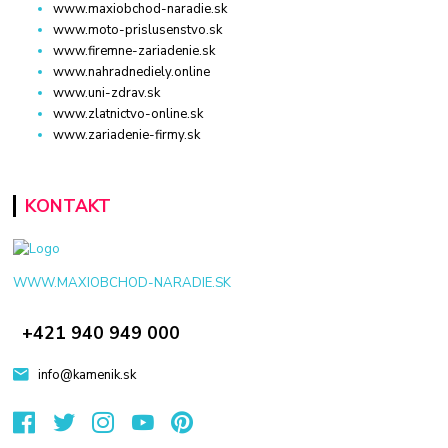
www.maxiobchod-naradie.sk
www.moto-prislusenstvo.sk
www.firemne-zariadenie.sk
www.nahradnediely.online
www.uni-zdrav.sk
www.zlatnictvo-online.sk
www.zariadenie-firmy.sk
KONTAKT
WWW.MAXIOBCHOD-NARADIE.SK
+421 940 949 000
info@kamenik.sk