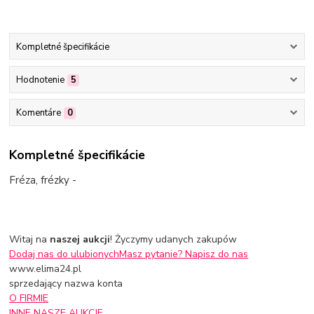
Kompletné špecifikácie
Hodnotenie
5
Komentáre
0
Kompletné špecifikácie
Fréza, frézky -
Witaj na
naszej aukcji
! Życzymy udanych zakupów
Dodaj nas do ulubionych
Masz pytanie? Napisz do nas
www.elima24.pl
sprzedający nazwa konta
O FIRMIE
INNE NASZE AUKCJE