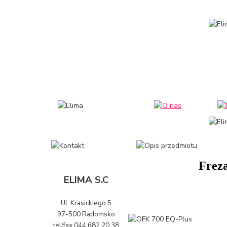
Frez
ELIMA S.C
Ul. Krasickiego 5
97-500 Radomsko
tel/fax 044 682 20 38