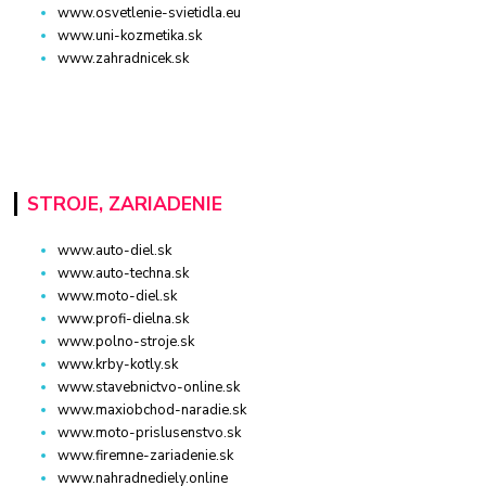
www.osvetlenie-svietidla.eu
www.uni-kozmetika.sk
www.zahradnicek.sk
STROJE, ZARIADENIE
www.auto-diel.sk
www.auto-techna.sk
www.moto-diel.sk
www.profi-dielna.sk
www.polno-stroje.sk
www.krby-kotly.sk
www.stavebnictvo-online.sk
www.maxiobchod-naradie.sk
www.moto-prislusenstvo.sk
www.firemne-zariadenie.sk
www.nahradnediely.online