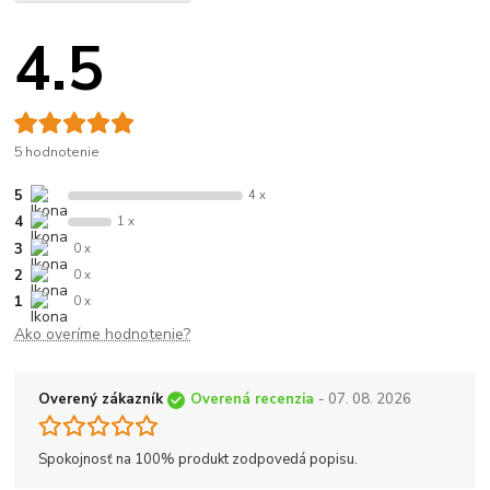
4.5
5 hodnotenie
5
4 x
4
1 x
3
0 x
2
0 x
1
0 x
Ako overíme hodnotenie?
Overený zákazník
Overená recenzia
- 07. 08. 2026
Spokojnosť na 100% produkt zodpovedá popisu.