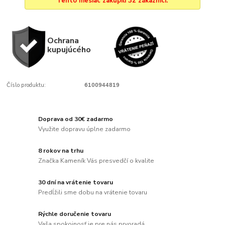
Tento mesiac zakúpili 32 zákazníci.
Ochrana
kupujúcého
Číslo produktu:
6100944819
Doprava od 30€ zadarmo
Využite dopravu úplne zadarmo
8 rokov na trhu
Značka Kameník Vás presvedčí o kvalite
30 dní na vrátenie tovaru
Predĺžili sme dobu na vrátenie tovaru
Rýchle doručenie tovaru
Vaša spokojnosť je pre nás prvoradá