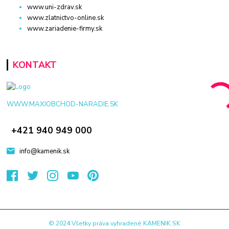
www.uni-zdrav.sk
www.zlatnictvo-online.sk
www.zariadenie-firmy.sk
KONTAKT
WWW.MAXIOBCHOD-NARADIE.SK
+421 940 949 000
info@kamenik.sk
© 2024 Všetky práva vyhradené KAMENIK.SK