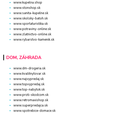
www.kupelna.shop
www.stonshop.sk
www.sanita-kupelne.sk
www.skolsky-batoh.sk
www.sportaturistika.sk
www.potraviny-online.sk
www.zlatnictvo-online.sk
www.rybarstvo-kamenik.sk
DOM, ZÁHRADA
www.dm-drogeria.sk
www.kvalitnytovar.sk
www.najvypredaj.sk
www.topvypredaj.sk
www.top-nabytok.sk
www.proti-skodcom.sk
www.retromaxishop.sk
www.superpredajca.sk
www.spotrebice-domace.sk