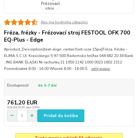
Ako ma hodnotia zákazníci
Fréza, frézky - Frézovací stroj FESTOOL OFK 700
EQ-Plus - Edge
#product_Description{text-align: center;font-size:15px}Fréza, frézky -
ELIMA S.C Ul. Krasickiego 5 97-500 Radomsko tel/fax 044 682 20 38 Bank
: ING BANK ŚLĄSKI Nr rachunku:21 1050 1142 1000 0023 1802 2312
Poniedziałek 8.00 - 16.00 Wtorek 8.00 - 16.00 Ś...
celý popis
Dostupnosť
do 3-7 dní
761,20 EUR
618,86 EUR
bez DPH
Pridať do košíka