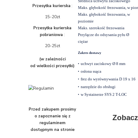
Średnica uchwytu zaciskowego
Przesyłka kurierska
:
Maks. głębokość frezowania, w pio
Maks. głębokość frezowania, w
15-20zł
poziomie
Przesyłka kurierska
Maks. szerokość frezowania
pobraniowa
:
Przyłącze do odsysania pyłu Ø
ciężar
20-25zł
Zakres dostawy
(w zależności
uchwyt zaciskowy Ø 8 mm
•
od wielkości przesyłki)
osłona ssąca
•
frez do wyrównywania D 19 x 16
•
narzędzie do obsługi
•
w Systainerze SYS 2 T-LOC
•
Przed zakupem prosimy
o zapoznanie się z
Zobacz
regulaminem
dostępnym na stronie