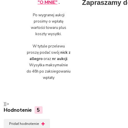
Zapraszamy d
"O MNIE"
.
Po wygranej aukcji
prosimy o wpłatę
wartości towaru plus
koszty wysyłki.
W tytule przelewu
proszę podać swój
nick z
allegro
oraz
nr aukcji
.
Wysyłka maksymalnie
do 48h po zaksiegowaniu
wpłaty
]]>
Hodnotenie
5
Pridať hodnotenie