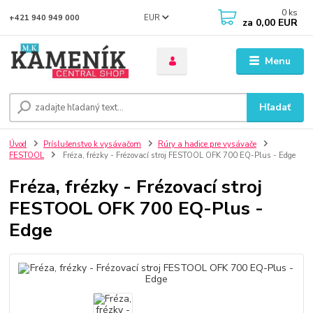
0
ks
EUR
+421 940 949 000
za
0,00 EUR
Menu
Hľadať
Úvod
Príslušenstvo k vysávačom
Rúry a hadice pre vysávače
FESTOOL
Fréza, frézky - Frézovací stroj FESTOOL OFK 700 EQ-Plus - Edge
Fréza, frézky - Frézovací stroj
FESTOOL OFK 700 EQ-Plus -
Edge