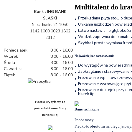
Multitalent do kra
Bank : ING BANK
ŚLĄSKI
Przekładana płyta stołu o duż
•
Unikanie uszkodzeń powierzchn
Nr rachunku:21 1050
•
Łatwe nastawianie głębokości
1142 1000 0023 1802
•
Wodzik zapewnia doskonale 
•
2312
Szybka i prosta wymiana frez
•
Poniedziałek
8.00 - 16.00
Wtorek
8.00 - 16.00
Najważniejsze zastosowania
Środa
8.00 - 16.00
Do występów na powierzchnia
•
Czwartek
8.00 - 16.00
Zaokrąglanie i sfazowywanie 
•
Piątek
8.00 - 16.00
Frezowanie wpustów czołowy
•
Frezowanie wyrównujące pły
•
Frezowanie doklejek przy elem
•
biurek itp.
Paczki wysyłamy za
pośrednictwem
firmy
Dane techniczne
kurierskiej
Pobór mocy
Prędkość obrotowa na biegu jałow