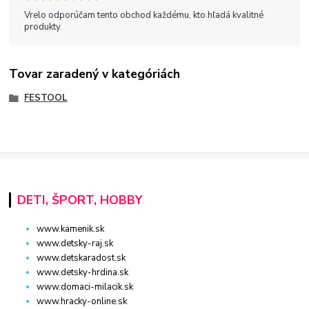
Vrelo odporúčam tento obchod každému, kto hľadá kvalitné
produkty.
Tovar zaradený v kategóriách
FESTOOL
DETI, ŠPORT, HOBBY
www.kamenik.sk
www.detsky-raj.sk
www.detskaradost.sk
www.detsky-hrdina.sk
www.domaci-milacik.sk
www.hracky-online.sk