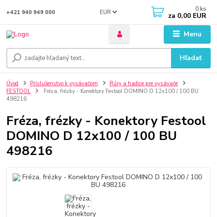
0
ks
EUR
+421 940 949 000
za
0,00 EUR
Menu
Hľadať
Úvod
Príslušenstvo k vysávačom
Rúry a hadice pre vysávače
FESTOOL
Fréza, frézky - Konektory Festool DOMINO D 12x100 / 100 BU
498216
Fréza, frézky - Konektory Festool
DOMINO D 12x100 / 100 BU
498216