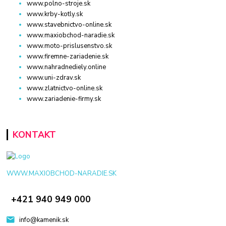
www.polno-stroje.sk
www.krby-kotly.sk
www.stavebnictvo-online.sk
www.maxiobchod-naradie.sk
www.moto-prislusenstvo.sk
www.firemne-zariadenie.sk
www.nahradnediely.online
www.uni-zdrav.sk
www.zlatnictvo-online.sk
www.zariadenie-firmy.sk
KONTAKT
WWW.MAXIOBCHOD-NARADIE.SK
+421 940 949 000
info@kamenik.sk