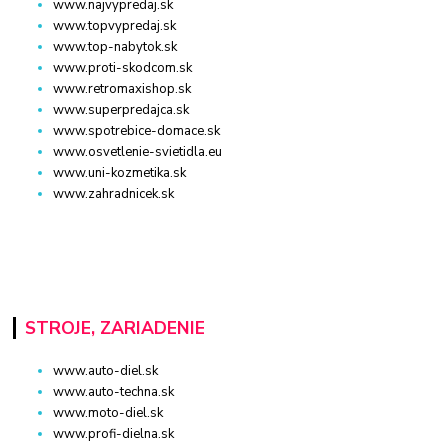
www.najvypredaj.sk
www.topvypredaj.sk
www.top-nabytok.sk
www.proti-skodcom.sk
www.retromaxishop.sk
www.superpredajca.sk
www.spotrebice-domace.sk
www.osvetlenie-svietidla.eu
www.uni-kozmetika.sk
www.zahradnicek.sk
STROJE, ZARIADENIE
www.auto-diel.sk
www.auto-techna.sk
www.moto-diel.sk
www.profi-dielna.sk