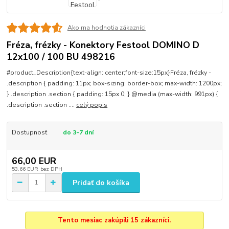
Ako ma hodnotia zákazníci
Fréza, frézky - Konektory Festool DOMINO D
12x100 / 100 BU 498216
#product_Description{text-align: center;font-size:15px}Fréza, frézky -
.description { padding: 11px; box-sizing: border-box; max-width: 1200px;
} .description .section { padding: 15px 0; } @media (max-width: 991px) {
.description .section ....
celý popis
Dostupnosť
do 3-7 dní
66,00 EUR
53,66 EUR
bez DPH
Pridať do košíka
Tento mesiac zakúpili 15 zákazníci.