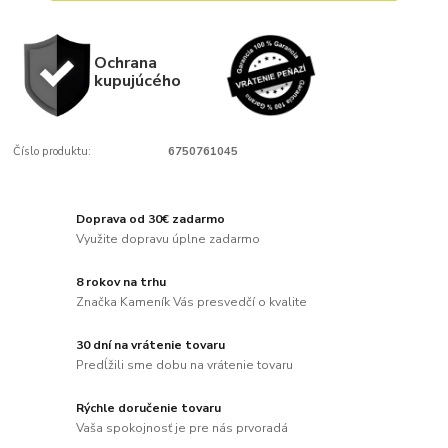
Ochrana
kupujúcého
Číslo produktu:
6750761045
Doprava od 30€ zadarmo
Využite dopravu úplne zadarmo
8 rokov na trhu
Značka Kameník Vás presvedčí o kvalite
30 dní na vrátenie tovaru
Predĺžili sme dobu na vrátenie tovaru
Rýchle doručenie tovaru
Vaša spokojnosť je pre nás prvoradá