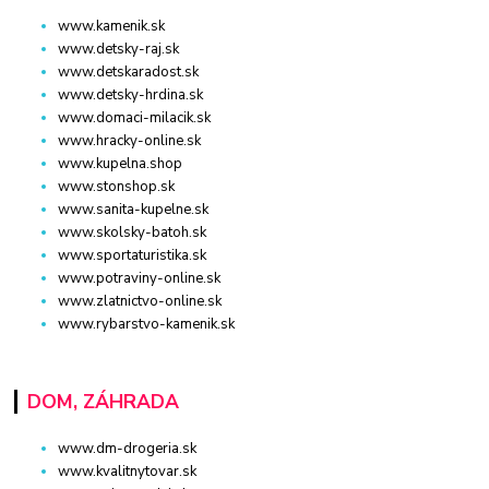
www.kamenik.sk
www.detsky-raj.sk
www.detskaradost.sk
www.detsky-hrdina.sk
www.domaci-milacik.sk
www.hracky-online.sk
www.kupelna.shop
www.stonshop.sk
www.sanita-kupelne.sk
www.skolsky-batoh.sk
www.sportaturistika.sk
www.potraviny-online.sk
www.zlatnictvo-online.sk
www.rybarstvo-kamenik.sk
DOM, ZÁHRADA
www.dm-drogeria.sk
www.kvalitnytovar.sk