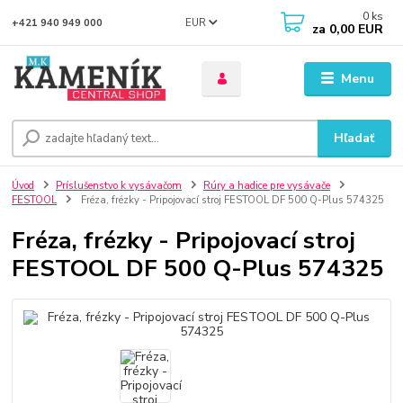
0
ks
EUR
+421 940 949 000
za
0,00 EUR
Menu
Hľadať
Úvod
Príslušenstvo k vysávačom
Rúry a hadice pre vysávače
FESTOOL
Fréza, frézky - Pripojovací stroj FESTOOL DF 500 Q-Plus 574325
Fréza, frézky - Pripojovací stroj
FESTOOL DF 500 Q-Plus 574325