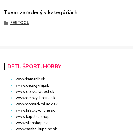
Tovar zaradený v kategóriách
FESTOOL
DETI, ŠPORT, HOBBY
www.kamenik.sk
www.detsky-raj.sk
www.detskaradost.sk
www.detsky-hrdina.sk
www.domaci-milacik.sk
www.hracky-online.sk
www.kupelna.shop
www.stonshop.sk
www.sanita-kupelne.sk