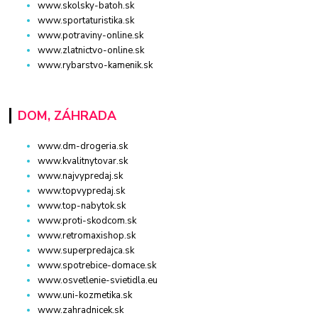
www.skolsky-batoh.sk
www.sportaturistika.sk
www.potraviny-online.sk
www.zlatnictvo-online.sk
www.rybarstvo-kamenik.sk
DOM, ZÁHRADA
www.dm-drogeria.sk
www.kvalitnytovar.sk
www.najvypredaj.sk
www.topvypredaj.sk
www.top-nabytok.sk
www.proti-skodcom.sk
www.retromaxishop.sk
www.superpredajca.sk
www.spotrebice-domace.sk
www.osvetlenie-svietidla.eu
www.uni-kozmetika.sk
www.zahradnicek.sk