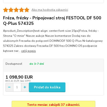
Ako ma hodnotia zákazníci
Fréza, frézky - Pripojovací stroj FESTOOL DF 500
Q-Plus 574325
#product_Description{text-align: center;font-size:15px}Fréza, frézky -
Strona "O mnie" Nasze aukcje Nasze komentarze Dodaj nas do
ulubionych Frezarka do połączeń DOMINODF 500 Q-Plus Nr katalogowy:
574325 Zakres dostawy Frezarka DF 500 frez DOMINO D5 podparcie
kątowe nar...
celý popis
Dostupnosť
do 3-7 dní
1 098,90 EUR
893,41 EUR
bez DPH
Pridať do košíka
Tento mesiac zakúpili 37 zákazníci.