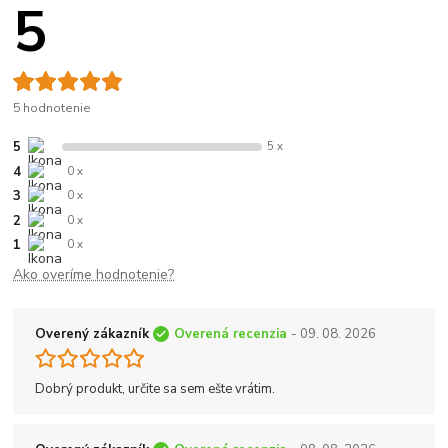
5
5 hodnotenie
5
5 x
4
0 x
3
0 x
2
0 x
1
0 x
Ako overíme hodnotenie?
Overený zákazník
Overená recenzia
- 09. 08. 2026
Dobrý produkt, určite sa sem ešte vrátim.