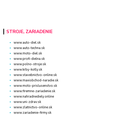
STROJE, ZARIADENIE
www.auto-diel.sk
www.auto-techna.sk
www.moto-diel.sk
www.profi-dielna.sk
www.polno-stroje.sk
www.krby-kotly.sk
www.stavebnictvo-online.sk
www.maxiobchod-naradie.sk
www.moto-prislusenstvo.sk
www.firemne-zariadenie.sk
www.nahradnediely.online
www.uni-zdrav.sk
www.zlatnictvo-online.sk
www.zariadenie-firmy.sk