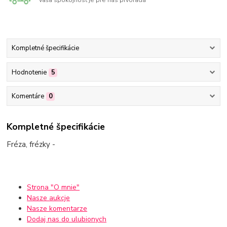
Vaša spokojnosť je pre nás prvoradá
Kompletné špecifikácie
Hodnotenie
5
Komentáre
0
Kompletné špecifikácie
Fréza, frézky -
Strona "O mnie"
Nasze aukcje
Nasze komentarze
Dodaj nas do ulubionych