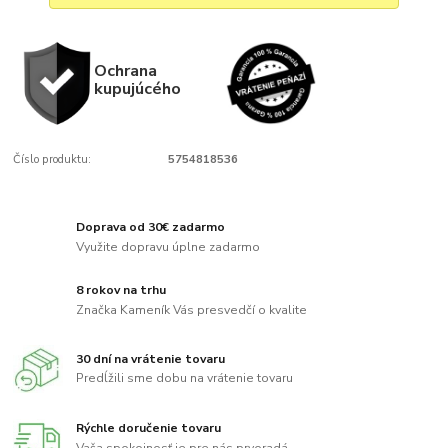
Ochrana
kupujúcého
Číslo produktu:
5754818536
Doprava od 30€ zadarmo
Využite dopravu úplne zadarmo
8 rokov na trhu
Značka Kameník Vás presvedčí o kvalite
30 dní na vrátenie tovaru
Predĺžili sme dobu na vrátenie tovaru
Rýchle doručenie tovaru