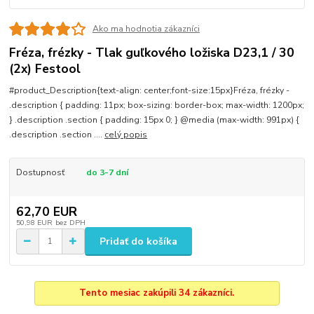
Ako ma hodnotia zákazníci
Fréza, frézky - Tlak guľkového ložiska D23,1 / 30
(2x) Festool
#product_Description{text-align: center;font-size:15px}Fréza, frézky -
.description { padding: 11px; box-sizing: border-box; max-width: 1200px;
} .description .section { padding: 15px 0; } @media (max-width: 991px) {
.description .section ....
celý popis
Dostupnosť
do 3-7 dní
62,70 EUR
50,98 EUR
bez DPH
Pridať do košíka
Tento mesiac zakúpili 34 zákazníci.