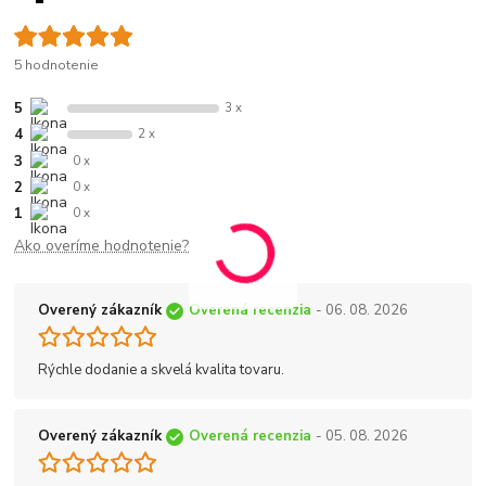
5 hodnotenie
5
3 x
4
2 x
3
0 x
2
0 x
1
0 x
Ako overíme hodnotenie?
Overený zákazník
Overená recenzia
- 06. 08. 2026
Rýchle dodanie a skvelá kvalita tovaru.
Overený zákazník
Overená recenzia
- 05. 08. 2026