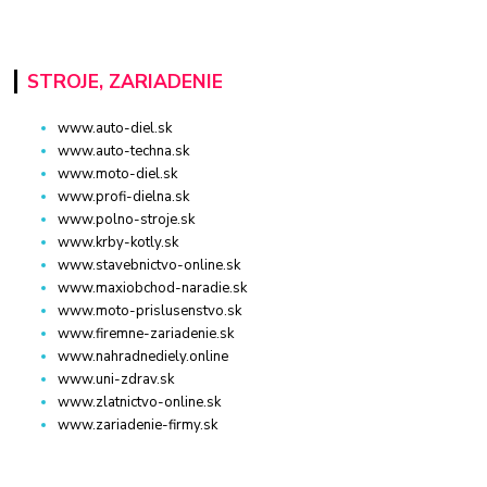
STROJE, ZARIADENIE
www.auto-diel.sk
www.auto-techna.sk
www.moto-diel.sk
www.profi-dielna.sk
www.polno-stroje.sk
www.krby-kotly.sk
www.stavebnictvo-online.sk
www.maxiobchod-naradie.sk
www.moto-prislusenstvo.sk
www.firemne-zariadenie.sk
www.nahradnediely.online
www.uni-zdrav.sk
www.zlatnictvo-online.sk
www.zariadenie-firmy.sk