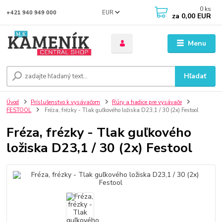
0
ks
EUR
+421 940 949 000
za
0,00 EUR
Menu
Hľadať
Úvod
Príslušenstvo k vysávačom
Rúry a hadice pre vysávače
FESTOOL
Fréza, frézky - Tlak guľkového ložiska D23,1 / 30 (2x) Festool
Fréza, frézky - Tlak guľkového
ložiska D23,1 / 30 (2x) Festool