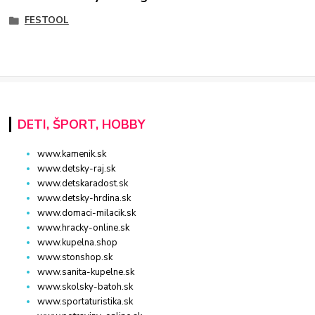
FESTOOL
DETI, ŠPORT, HOBBY
www.kamenik.sk
www.detsky-raj.sk
www.detskaradost.sk
www.detsky-hrdina.sk
www.domaci-milacik.sk
www.hracky-online.sk
www.kupelna.shop
www.stonshop.sk
www.sanita-kupelne.sk
www.skolsky-batoh.sk
www.sportaturistika.sk