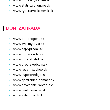
www.potraviny-online.sk
www.zlatnictvo-online.sk
www.rybarstvo-kamenik.sk
DOM, ZÁHRADA
www.dm-drogeria.sk
www.kvalitnytovar.sk
www.najvypredaj.sk
www.topvypredaj.sk
www.top-nabytok.sk
www.proti-skodcom.sk
www.retromaxishop.sk
www.superpredajca.sk
www.spotrebice-domace.sk
www.osvetlenie-svietidla.eu
www.uni-kozmetika.sk
www.zahradnicek.sk