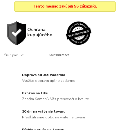
Tento mesiac zakúpili 56 zákazníci.
Ochrana
kupujúcého
Číslo produktu:
5623007152
Doprava od 30€ zadarmo
Využite dopravu úplne zadarmo
8 rokov na trhu
Značka Kameník Vás presvedčí o kvalite
30 dní na vrátenie tovaru
Predĺžili sme dobu na vrátenie tovaru
Rýchle doručenie tovaru