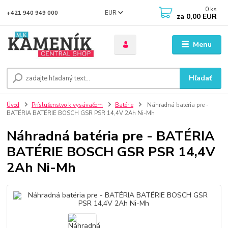
0
ks
EUR
+421 940 949 000
za
0,00 EUR
Menu
Hľadať
Úvod
Príslušenstvo k vysávačom
Batérie
Náhradná batéria pre -
BATÉRIA BATÉRIE BOSCH GSR PSR 14,4V 2Ah Ni-Mh
Náhradná batéria pre - BATÉRIA
BATÉRIE BOSCH GSR PSR 14,4V
2Ah Ni-Mh