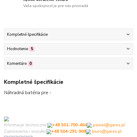
Vaša spokojnosť je pre nás prvoradá
Kompletné špecifikácie
Hodnotenie
5
Komentáre
0
Kompletné špecifikácie
Náhradná batéria pre -
Informacje techniczne:
+48 501-700-464
pawel@gares.pl
Zamówienia i wysyłki:
+48 504-291-908
biuro@gares.pl