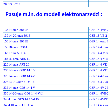
2607335263
Pasuje m.in. do modeli elektronarzędzi :
13614 oraz
3660K
GSB 14.4VE-2
13614-2G oraz 3918
GSB 18 VE-2 
15614 oraz
3918B
GSR 14 oraz
15618 oraz 52314
GSR 14.4 ora
1661 oraz 53514
GSR 14.4 V o
1661K oraz
AHS 41
GSR 14.4 V-2
22614 oraz
ART 26
GSR 14.4 VE-
23614 oraz
GDR 14.4 V
GSR 14.4 VPE
32614 oraz
GDR 14.4V
GSR 14.4-1 o
32614-2G oraz
GDS 14
GSR 14.4-2 o
33614 oraz
GDS 14.4 V
GSR 14.4V-2B
33614-2G oraz
GDS 14.4 V-LI
GSR 14.4VE-2
3454 oraz
GDS 14.4 V-LIN
GSR 14.4VPE-
3454-01 oraz
GHO 14
GST 14.4 V o