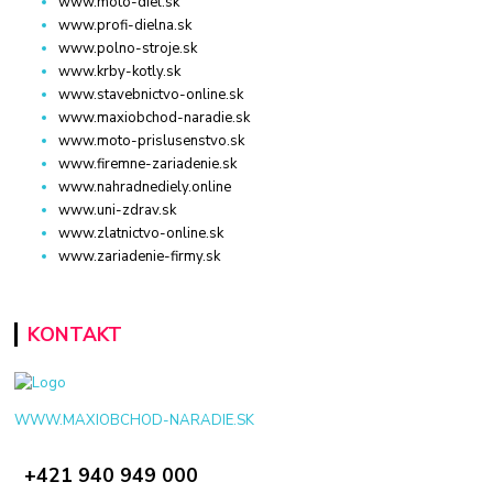
www.moto-diel.sk
www.profi-dielna.sk
www.polno-stroje.sk
www.krby-kotly.sk
www.stavebnictvo-online.sk
www.maxiobchod-naradie.sk
www.moto-prislusenstvo.sk
www.firemne-zariadenie.sk
www.nahradnediely.online
www.uni-zdrav.sk
www.zlatnictvo-online.sk
www.zariadenie-firmy.sk
KONTAKT
WWW.MAXIOBCHOD-NARADIE.SK
+421 940 949 000