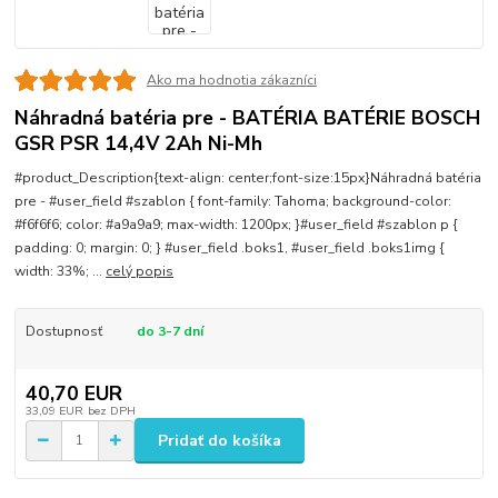
Ako ma hodnotia zákazníci
Náhradná batéria pre - BATÉRIA BATÉRIE BOSCH
GSR PSR 14,4V 2Ah Ni-Mh
#product_Description{text-align: center;font-size:15px}Náhradná batéria
pre - #user_field #szablon { font-family: Tahoma; background-color:
#f6f6f6; color: #a9a9a9; max-width: 1200px; }#user_field #szablon p {
padding: 0; margin: 0; } #user_field .boks1, #user_field .boks1img {
width: 33%; ...
celý popis
Dostupnosť
do 3-7 dní
40,70 EUR
33,09 EUR
bez DPH
Pridať do košíka