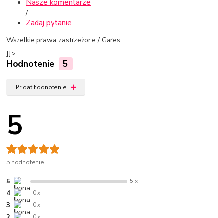
Nasze komentarze
/
Zadaj pytanie
Wszelkie prawa zastrzeżone / Gares
]]>
Hodnotenie
5
Pridať hodnotenie
5
5 hodnotenie
5
5 x
4
0 x
3
0 x
2
0 x