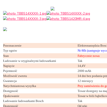
Przeznaczenie
Elektronarzędzia Bos
Typ ogniw
Ni-Mh (zastępuje wyc
Stan
Fabrycznie nowa
Ładowanie w oryginalnymi ładowarkami
Tak
Napięcie
14,4V
Pojemność
2000 mAh
Możliwość zwrotu
14 dni bez podania p
Gwarancja
12 miesięcy
Natychmiastowa wysyłka
Przy zamówieniu do g
Dostępność
Towar dostępny na ma
Opakowanie
Towar w folii bąbelko
Ładowanie ładowarkami Bosch
Tak
Dostępność
Od ręki