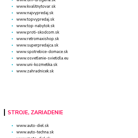
www.dm-drogeria.sk
www.kvalitnytovar.sk
www.najvypredaj.sk
www.topvypredaj.sk
www.top-nabytok.sk
www.proti-skodcom.sk
www.retromaxishop.sk
www.superpredajca.sk
www.spotrebice-domace.sk
www.osvetlenie-svietidla.eu
www.uni-kozmetika.sk
www.zahradnicek.sk
STROJE, ZARIADENIE
www.auto-diel.sk
www.auto-techna.sk