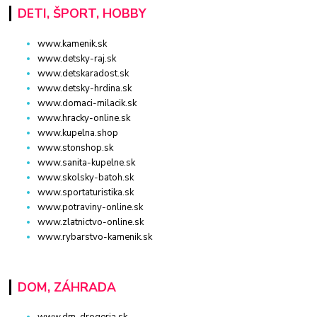
DETI, ŠPORT, HOBBY
www.kamenik.sk
www.detsky-raj.sk
www.detskaradost.sk
www.detsky-hrdina.sk
www.domaci-milacik.sk
www.hracky-online.sk
www.kupelna.shop
www.stonshop.sk
www.sanita-kupelne.sk
www.skolsky-batoh.sk
www.sportaturistika.sk
www.potraviny-online.sk
www.zlatnictvo-online.sk
www.rybarstvo-kamenik.sk
DOM, ZÁHRADA