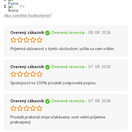
1
0 x
Ako overíme hodnotenie?
Overený zákazník
Overená recenzia
- 08. 08. 2026
Príjemná skúsenosť s týmto obchodom, určite sa sem vrátim.
Overený zákazník
Overená recenzia
- 07. 08. 2026
Spokojnosť na 100% produkt zodpovedá popisu.
Overený zákazník
Overená recenzia
- 07. 08. 2026
Produkt prekonal moje očakávania, som veľmi príjemne
prekvapený.