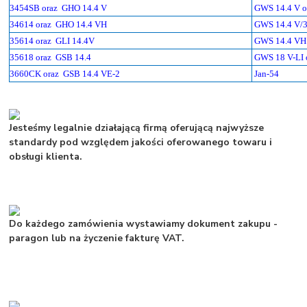
3454SB oraz
GHO 14.4 V
GWS 14.4 V o
34614 oraz
GHO 14.4 VH
GWS 14.4 V/3
35614 oraz
GLI 14.4V
GWS 14.4 VH 
35618 oraz
GSB 14.4
GWS 18 V-LI 
3660CK oraz
GSB 14.4 VE-2
Jan-54
Jesteśmy legalnie działającą firmą oferującą najwyższe
standardy pod względem jakości oferowanego towaru i
obsługi klienta.
Do każdego zamówienia wystawiamy dokument zakupu -
paragon lub na życzenie fakturę VAT.