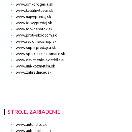
www.dm-drogeria.sk
www.kvalitnytovar.sk
www.najvypredaj.sk
www.topvypredaj.sk
www.top-nabytok.sk
www.proti-skodcom.sk
www.retromaxishop.sk
www.superpredajca.sk
www.spotrebice-domace.sk
www.osvetlenie-svietidla.eu
www.uni-kozmetika.sk
www.zahradnicek.sk
STROJE, ZARIADENIE
www.auto-diel.sk
www.auto-techna.sk