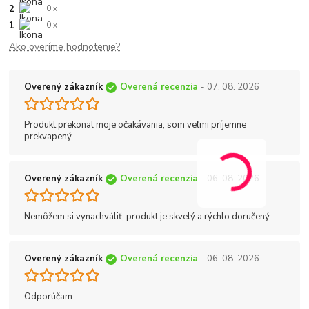
2
0 x
1
0 x
Ako overíme hodnotenie?
Overený zákazník
Overená recenzia
- 07. 08. 2026
Produkt prekonal moje očakávania, som veľmi príjemne
prekvapený.
Overený zákazník
Overená recenzia
- 06. 08. 2026
Nemôžem si vynachváliť, produkt je skvelý a rýchlo doručený.
Overený zákazník
Overená recenzia
- 06. 08. 2026
Odporúčam