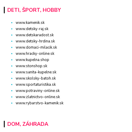
DETI, ŠPORT, HOBBY
www.kamenik.sk
www.detsky-raj.sk
www.detskaradost.sk
www.detsky-hrdina.sk
www.domaci-milacik.sk
www.hracky-online.sk
www.kupelna.shop
www.stonshop.sk
www.sanita-kupelne.sk
www.skolsky-batoh.sk
www.sportaturistika.sk
www.potraviny-online.sk
www.zlatnictvo-online.sk
www.rybarstvo-kamenik.sk
DOM, ZÁHRADA