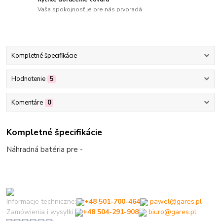
Vaša spokojnosť je pre nás prvoradá
Kompletné špecifikácie
Hodnotenie
5
Komentáre
0
Kompletné špecifikácie
Náhradná batéria pre -
Informacje techniczne:
+48 501-700-464
pawel@gares.pl
Zamówienia i wysyłki:
+48 504-291-908
biuro@gares.pl