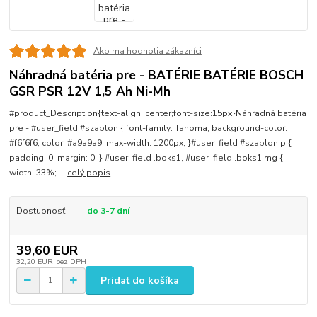
Ako ma hodnotia zákazníci
Náhradná batéria pre - BATÉRIE BATÉRIE BOSCH
GSR PSR 12V 1,5 Ah Ni-Mh
#product_Description{text-align: center;font-size:15px}Náhradná batéria
pre - #user_field #szablon { font-family: Tahoma; background-color:
#f6f6f6; color: #a9a9a9; max-width: 1200px; }#user_field #szablon p {
padding: 0; margin: 0; } #user_field .boks1, #user_field .boks1img {
width: 33%; ...
celý popis
Dostupnosť
do 3-7 dní
39,60 EUR
32,20 EUR
bez DPH
Pridať do košíka