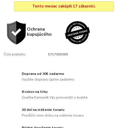
Tento mesiac zakúpili 17 zákazníci.
Ochrana
kupujúcého
Číslo produktu:
5717300369
Doprava od 30€ zadarmo
Využite dopravu úplne zadarmo
8 rokov na trhu
Značka Kameník Vás presvedčí o kvalite
30 dní na vrátenie tovaru
Predĺžili sme dobu na vrátenie tovaru
Rýchle doručenie tovaru