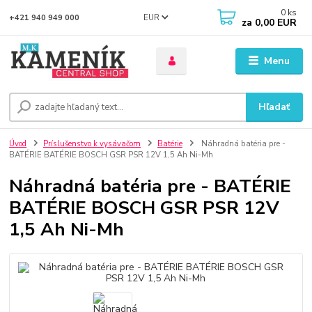
0
ks
EUR
+421 940 949 000
za
0,00 EUR
Menu
Hľadať
Úvod
Príslušenstvo k vysávačom
Batérie
Náhradná batéria pre -
BATÉRIE BATÉRIE BOSCH GSR PSR 12V 1,5 Ah Ni-Mh
Náhradná batéria pre - BATÉRIE
BATÉRIE BOSCH GSR PSR 12V
1,5 Ah Ni-Mh