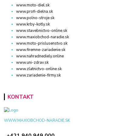
www.moto-diel.sk
www.profi-dielna.sk
www.polno-stroje.sk
www.krby-kotly.sk
www.stavebnictvo-online.sk
www.maxiobchod-naradie.sk
www.moto-prislusenstvo.sk
www.firemne-zariadenie.sk
www.nahradnediely.online
www.uni-zdrav.sk
www.zlatnictvo-online.sk
www.zariadenie-firmy.sk
KONTAKT
WWW.MAXIOBCHOD-NARADIE.SK
+421 940 949 000