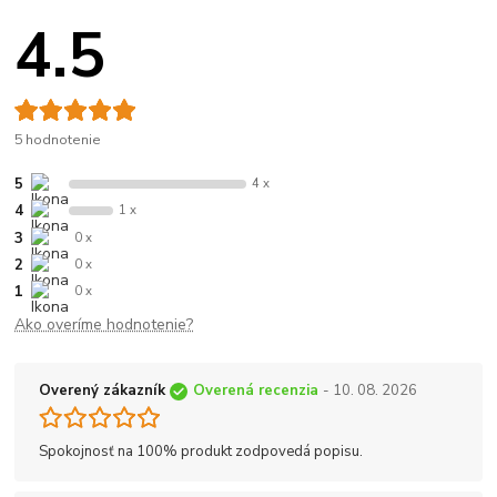
4.5
5 hodnotenie
5
4 x
4
1 x
3
0 x
2
0 x
1
0 x
Ako overíme hodnotenie?
Overený zákazník
Overená recenzia
- 10. 08. 2026
Spokojnosť na 100% produkt zodpovedá popisu.