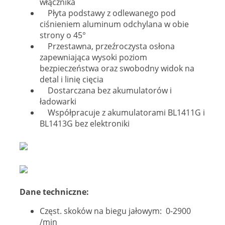
włącznika
Płyta podstawy z odlewanego pod
ciśnieniem aluminum odchylana w obie
strony o 45°
Przestawna, przeźroczysta osłona
zapewniająca wysoki poziom
bezpieczeństwa oraz swobodny widok na
detal i linię cięcia
Dostarczana bez akumulatorów i
ładowarki
Współpracuje z akumulatorami BL1411G i
BL1413G bez elektroniki
Dane techniczne:
Częst. skoków na biegu jałowym: 0-2900
/min