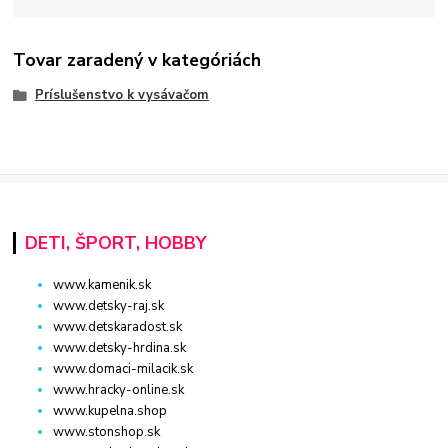
Tovar zaradený v kategóriách
Príslušenstvo k vysávačom
DETI, ŠPORT, HOBBY
www.kamenik.sk
www.detsky-raj.sk
www.detskaradost.sk
www.detsky-hrdina.sk
www.domaci-milacik.sk
www.hracky-online.sk
www.kupelna.shop
www.stonshop.sk