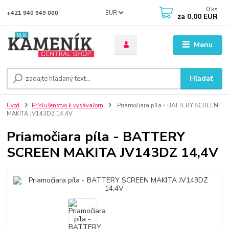
0
ks
EUR
+421 940 949 000
za
0,00 EUR
Menu
Hľadať
Úvod
Príslušenstvo k vysávačom
Priamočiara píla - BATTERY SCREEN
MAKITA JV143DZ 14,4V
Priamočiara píla - BATTERY
SCREEN MAKITA JV143DZ 14,4V