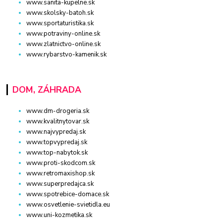
www.sanita-kupelne.sk
www.skolsky-batoh.sk
www.sportaturistika.sk
www.potraviny-online.sk
www.zlatnictvo-online.sk
www.rybarstvo-kamenik.sk
DOM, ZÁHRADA
www.dm-drogeria.sk
www.kvalitnytovar.sk
www.najvypredaj.sk
www.topvypredaj.sk
www.top-nabytok.sk
www.proti-skodcom.sk
www.retromaxishop.sk
www.superpredajca.sk
www.spotrebice-domace.sk
www.osvetlenie-svietidla.eu
www.uni-kozmetika.sk