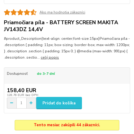
Ako ma hodnotia zákazníci
Priamočiara píla - BATTERY SCREEN MAKITA
JV143DZ 14,4V
#product_Description{text-align: center;font-size:15px}Priamočiara píla -
.description { padding: 11px; box-sizing: border-box; max-width: 1200px;
} .description .section { padding: 15px 0; } @media (max-width: 991px) {
.description .sectio...
celý popis
Dostupnosť
do 3-7 dní
158,40 EUR
128,78 EUR
bez DPH
Pridať do košíka
Tento mesiac zakúpili 44 zákazníci.