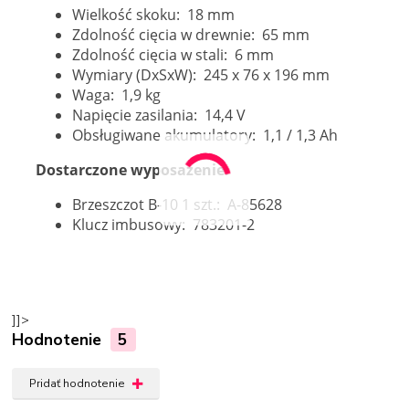
Wielkość skoku: 18 mm
Zdolność cięcia w drewnie: 65 mm
Zdolność cięcia w stali: 6 mm
Wymiary (DxSxW): 245 x 76 x 196 mm
Waga: 1,9 kg
Napięcie zasilania: 14,4 V
Obsługiwane akumulatory: 1,1 / 1,3 Ah
Dostarczone wyposażenie:
Brzeszczot B-10 1 szt.: A-85628
Klucz imbusowy: 783201-2
]]>
Hodnotenie
5
Pridať hodnotenie