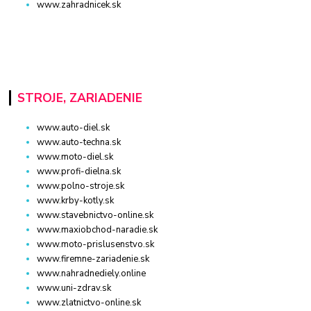
www.zahradnicek.sk
STROJE, ZARIADENIE
www.auto-diel.sk
www.auto-techna.sk
www.moto-diel.sk
www.profi-dielna.sk
www.polno-stroje.sk
www.krby-kotly.sk
www.stavebnictvo-online.sk
www.maxiobchod-naradie.sk
www.moto-prislusenstvo.sk
www.firemne-zariadenie.sk
www.nahradnediely.online
www.uni-zdrav.sk
www.zlatnictvo-online.sk