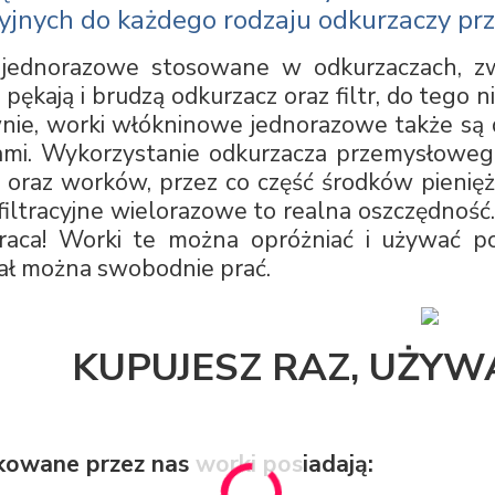
acyjnych do każdego rodzaju odkurzaczy p
jednorazowe stosowane w odkurzaczach, zw
, pękają i brudzą odkurzacz oraz filtr, do tego 
ie, worki włókninowe jednorazowe także są d
ami. Wykorzystanie odkurzacza przemysłowego
w oraz worków, przez co część środków pienię
filtracyjne wielorazowe to realna oszczędnoś
raca! Worki te można opróżniać i używać po
ał można swobodnie prać.
KUPUJESZ RAZ, UŻYW
owane przez nas worki posiadają: