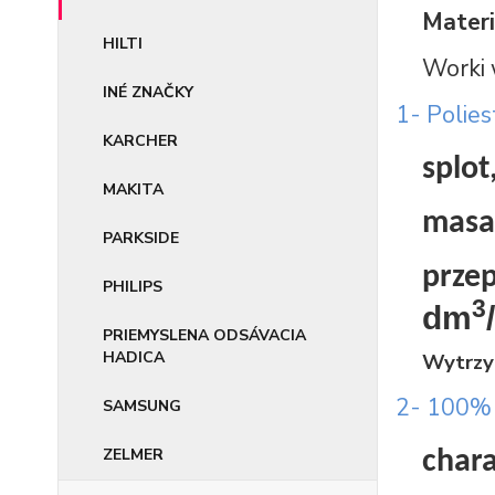
Materia
HILTI
Worki 
INÉ ZNAČKY
1- Polies
KARCHER
splot
MAKITA
masa
PARKSIDE
przep
PHILIPS
3
dm
PRIEMYSLENA ODSÁVACIA
HADICA
Wytrzy
2- 100% 
SAMSUNG
ZELMER
chara