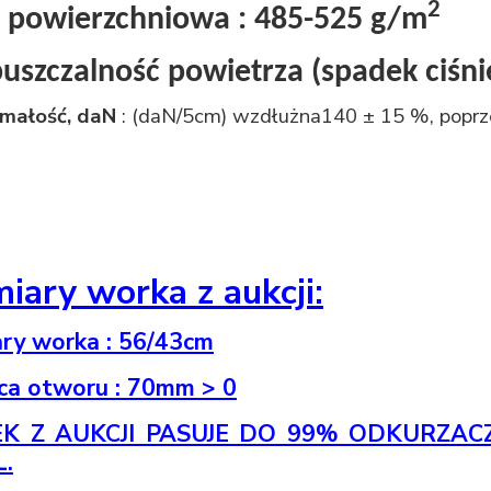
2
 powierzchniowa :
485-525 g/m
uszczalność powietrza (spadek ciśni
małość, daN
: (
daN/5cm
)
wzdłużna
140 ± 15 %, popr
ary worka z aukcji:
ry worka : 56/43cm
ca otworu : 70mm > 0
K Z AUKCJI PASUJE DO 99% ODKURZAC
L.