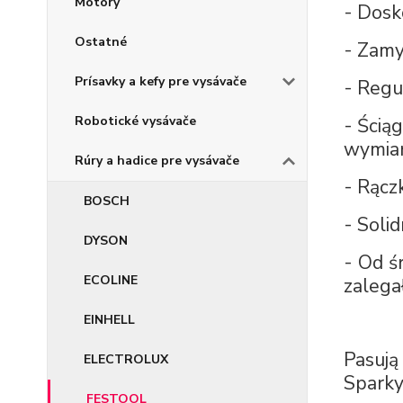
Motory
- Dosko
Ostatné
- Zamy
Prísavky a kefy pre vysávače
- Regu
Robotické vysávače
- Ścią
wymiar
Rúry a hadice pre vysávače
- Rącz
BOSCH
- Soli
DYSON
- Od ś
ECOLINE
zalega
EINHELL
Pasują
ELECTROLUX
Sparky
FESTOOL