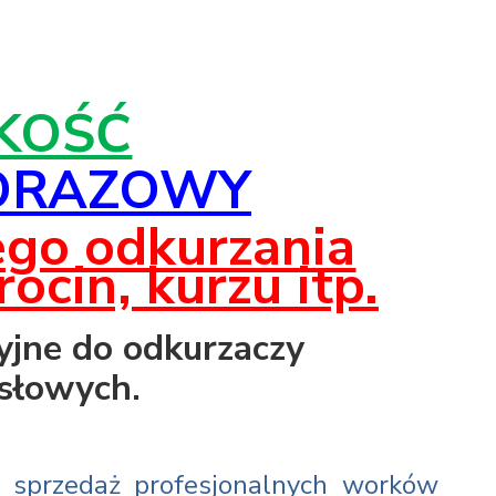
AKOŚĆ
ORAZOWY
go odkurzania
cin, kurzu itp.
yjne do odkurzaczy
słowych.
 sprzedaż profesjonalnych worków