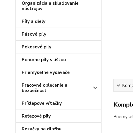
Organizácia a skladovanie
nástrojov
Píly a diely
Pásové píly
Pokosové píly
Ponorne píly s lištou
Priemyselne vysavače
Pracovné oblečenie a
Kompl
bezpečnosť
Príklepove vŕtačky
Komple
Reťazové píly
Priemysel
Rezačky na dlažbu