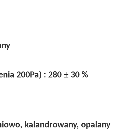
any
±
enia 200Pa) :
280
30 %
iowo, kalandrowany, opalany