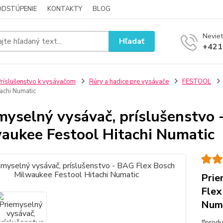
ODSTÚPENIE
KONTAKTY
BLOG
Neviet
Hľadať
+421
ríslušenstvo k vysávačom
Rúry a hadice pre vysávače
FESTOOL
achi Numatic
myselný vysávač, príslušenstvo
aukee Festool Hitachi Numatic
Prie
Flex
Num
#produ