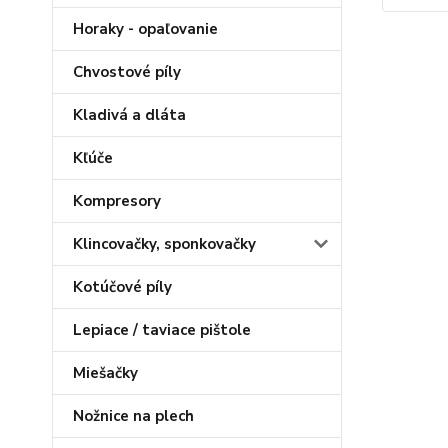
Horaky - opaľovanie
Chvostové píly
Kladivá a dláta
Kľúče
Kompresory
Klincovačky, sponkovačky
Kotúčové píly
Lepiace / taviace pištole
Miešačky
Nožnice na plech