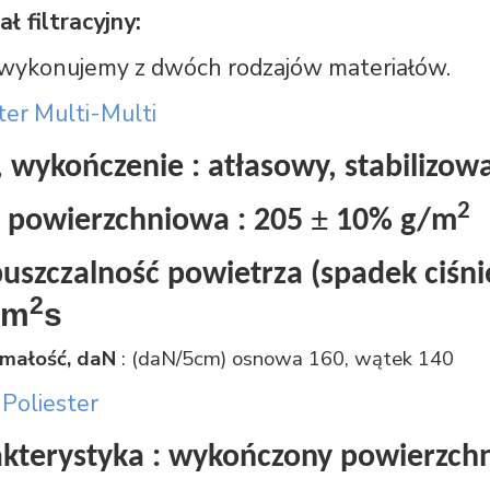
ł filtracyjny:
wykonujemy z dwóch rodzajów materiałów.
ter Multi-Multi
, wykończenie :
atłasowy, stabilizow
2
±
 powierzchniowa :
205
10% g/m
uszczalność powietrza (spadek ciśni
2
/m
s
małość, daN
: (
daN/5cm
)
osnowa 160, wątek 140
Poliester
kterystyka :
wykończony powierzchn