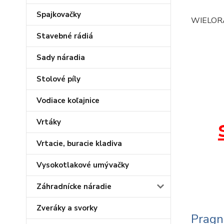
Spajkovačky
WIELOR
Stavebné rádiá
Sady náradia
Stolové píly
Vodiace koľajnice
Vrtáky
Vrtacie, buracie kladiva
Vysokotlakové umývačky
Záhradnícke náradie
Zveráky a svorky
Pragn