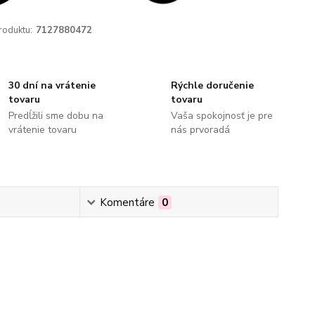
roduktu:
7127880472
30 dní na vrátenie
Rýchle doručenie
tovaru
tovaru
Predĺžili sme dobu na
Vaša spokojnosť je pre
vrátenie tovaru
nás prvoradá
Komentáre
0