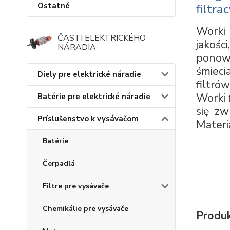
Ostatné
filtr
Worki 
ČASTI ELEKTRICKÉHO
jakości
NÁRADIA
ponown
śmieci
Diely pre elektrické náradie
filtró
Worki 
Batérie pre elektrické náradie
się zw
Príslušenstvo k vysávačom
Materi
Batérie
Čerpadlá
Filtre pre vysávače
Chemikálie pre vysávače
Produk