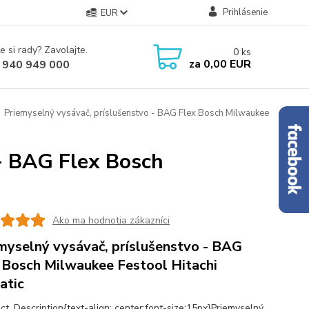
Prihlásenie
EUR
e si rady? Zavolajte.
0
ks
za
0,00 EUR
 940 949 000
Priemyselný vysávač, príslušenstvo - BAG Flex Bosch Milwaukee
 - BAG Flex Bosch
Ako ma hodnotia zákazníci
myselný vysávač, príslušenstvo - BAG
 Bosch Milwaukee Festool Hitachi
atic
ct_Description{text-align: center;font-size:15px}Priemyselný