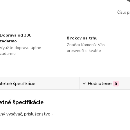
Číslo p
Doprava od 30€
8 rokov na trhu
zadarmo
Značka Kameník Vás
Využite dopravu úplne
presvedčí o kvalite
zadarmo
etné špecifikácie
Hodnotenie
5
tné špecifikácie
ný vysávač, príslušenstvo -