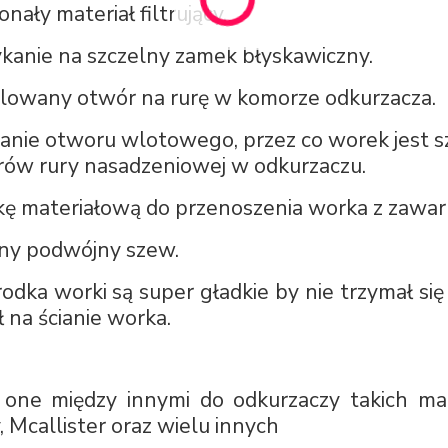
nały materiał filtrujący.
kanie na szczelny zamek błyskawiczny.
lowany otwór na rurę w komorze odkurzacza.
ganie otworu wlotowego, przez co worek jest sz
ów rury nasadzeniowej w odkurzaczu.
kę materiałową do przenoszenia worka z zawart
dny podwójny szew.
rodka worki są super gładkie by nie trzymał się
ł na ścianie worka.
 one między innymi do odkurzaczy takich mar
, Mcallister oraz wielu innych