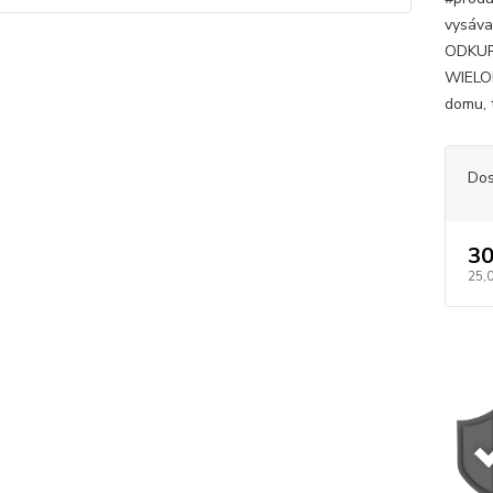
vysáv
ODKU
WIELO
domu, t
Dos
30
25,