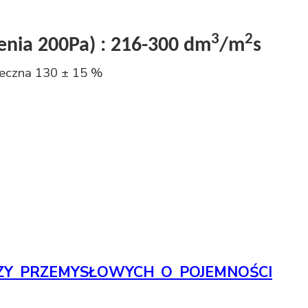
3
2
enia 200Pa) :
216-300 dm
/m
s
zeczna 130 ± 15 %
ZY PRZEMYSŁOWYCH O POJEMNOŚCI