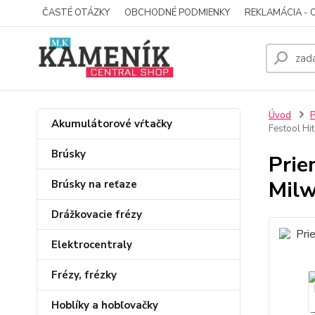
ČASTÉ OTÁZKY
OBCHODNÉ PODMIENKY
REKLAMÁCIA - 
Úvod
P
Akumulátorové vŕtačky
Festool Hit
Brúsky
Prie
Milw
Brúsky na reťaze
Drážkovacie frézy
Elektrocentraly
Frézy, frézky
Hoblíky a hobľovačky