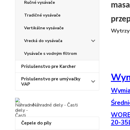
Ručné vysávače
masa
Tradičné vysávače
przep
Vertikálne vysávače
Wytrzy
Vrecká do vysávača
Vysávače s vodným filtrom
Príslušenstvo pre Karcher
Wymi
Príslušenstvo pre umývačky
VAP
Wymia
Średni
Náhradné diely - Časti
WORE
20-35
Čepele do píly