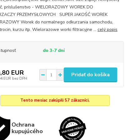
ač, príslušenstvo - WIELORAZOWY WOREK DO
RZACZY PRZEMYSŁOWYCH SUPER JAKOŚĆ WOREK
RAZOWY Worek do normalnego odkurzania samochodu,
rocin, kurzu itp. Wielorazowe worki filtracyjne ...
celý popis
tupnosť
do 3-7 dní
,80 EUR
Pridať do košíka
04 EUR
bez DPH
Tento mesiac zakúpili 57 zákazníci.
Ochrana
kupujúcého