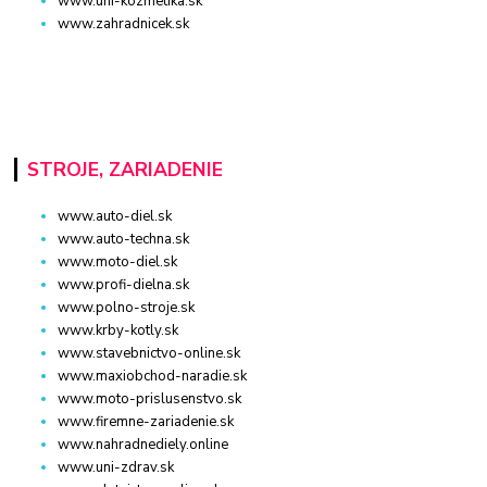
www.uni-kozmetika.sk
www.zahradnicek.sk
STROJE, ZARIADENIE
www.auto-diel.sk
www.auto-techna.sk
www.moto-diel.sk
www.profi-dielna.sk
www.polno-stroje.sk
www.krby-kotly.sk
www.stavebnictvo-online.sk
www.maxiobchod-naradie.sk
www.moto-prislusenstvo.sk
www.firemne-zariadenie.sk
www.nahradnediely.online
www.uni-zdrav.sk