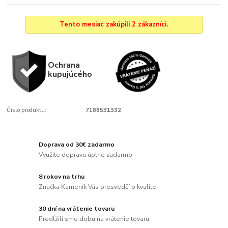
Tento mesiac zakúpili 2 zákazníci.
Ochrana
kupujúcého
Číslo produktu:
7188531332
Doprava od 30€ zadarmo
Využite dopravu úplne zadarmo
8 rokov na trhu
Značka Kameník Vás presvedčí o kvalite
30 dní na vrátenie tovaru
Predĺžili sme dobu na vrátenie tovaru