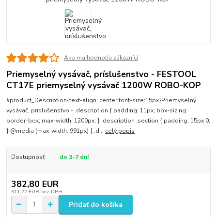
Ako ma hodnotia zákazníci
Priemyselný vysávač, príslušenstvo - FESTOOL
CT17E priemyselný vysávač 1200W ROBO-KOP
#product_Description{text-align: center;font-size:15px}Priemyselný
vysávač, príslušenstvo - .description { padding: 11px; box-sizing:
border-box; max-width: 1200px; } .description .section { padding: 15px 0;
} @media (max-width: 991px) { .d...
celý popis
Dostupnosť
do 3-7 dní
382,80 EUR
311,22 EUR
bez DPH
Pridať do košíka