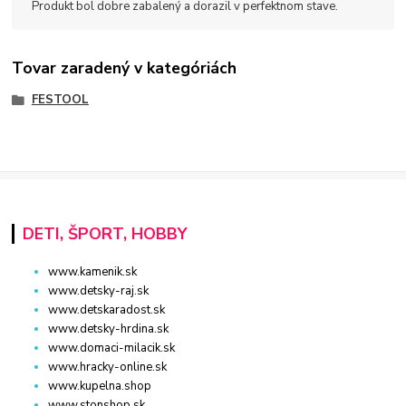
Produkt bol dobre zabalený a dorazil v perfektnom stave.
Tovar zaradený v kategóriách
FESTOOL
DETI, ŠPORT, HOBBY
www.kamenik.sk
www.detsky-raj.sk
www.detskaradost.sk
www.detsky-hrdina.sk
www.domaci-milacik.sk
www.hracky-online.sk
www.kupelna.shop
www.stonshop.sk