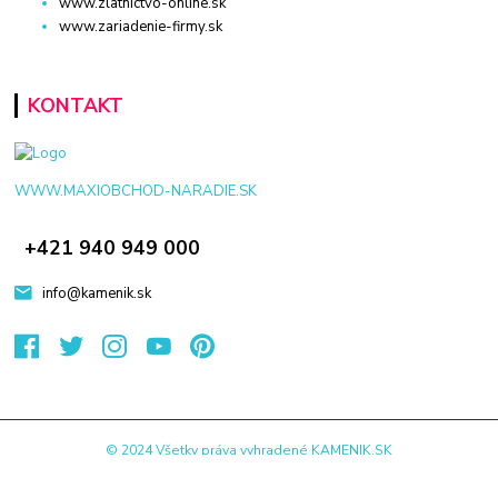
www.zlatnictvo-online.sk
www.zariadenie-firmy.sk
KONTAKT
WWW.MAXIOBCHOD-NARADIE.SK
+421 940 949 000
info@kamenik.sk
© 2024 Všetky práva vyhradené KAMENIK.SK