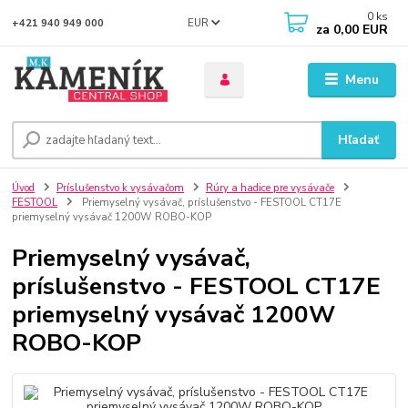
0
ks
EUR
+421 940 949 000
za
0,00 EUR
Menu
Hľadať
Úvod
Príslušenstvo k vysávačom
Rúry a hadice pre vysávače
FESTOOL
Priemyselný vysávač, príslušenstvo - FESTOOL CT17E
priemyselný vysávač 1200W ROBO-KOP
Priemyselný vysávač,
príslušenstvo - FESTOOL CT17E
priemyselný vysávač 1200W
ROBO-KOP