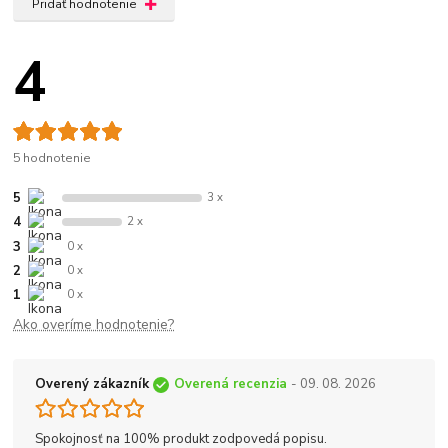
Pridať hodnotenie
4
5 hodnotenie
5
3 x
4
2 x
3
0 x
2
0 x
1
0 x
Ako overíme hodnotenie?
Overený zákazník
Overená recenzia
- 09. 08. 2026
Spokojnosť na 100% produkt zodpovedá popisu.