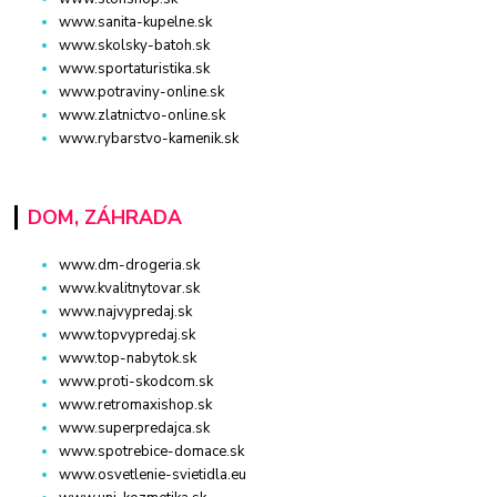
www.sanita-kupelne.sk
www.skolsky-batoh.sk
www.sportaturistika.sk
www.potraviny-online.sk
www.zlatnictvo-online.sk
www.rybarstvo-kamenik.sk
DOM, ZÁHRADA
www.dm-drogeria.sk
www.kvalitnytovar.sk
www.najvypredaj.sk
www.topvypredaj.sk
www.top-nabytok.sk
www.proti-skodcom.sk
www.retromaxishop.sk
www.superpredajca.sk
www.spotrebice-domace.sk
www.osvetlenie-svietidla.eu