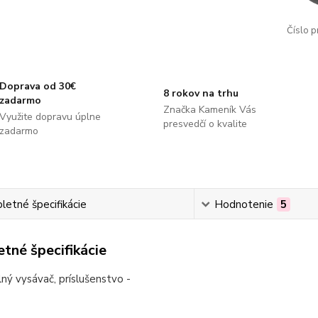
Číslo p
Doprava od 30€
8 rokov na trhu
zadarmo
Značka Kameník Vás
Využite dopravu úplne
presvedčí o kvalite
zadarmo
etné špecifikácie
Hodnotenie
5
tné špecifikácie
ný vysávač, príslušenstvo -