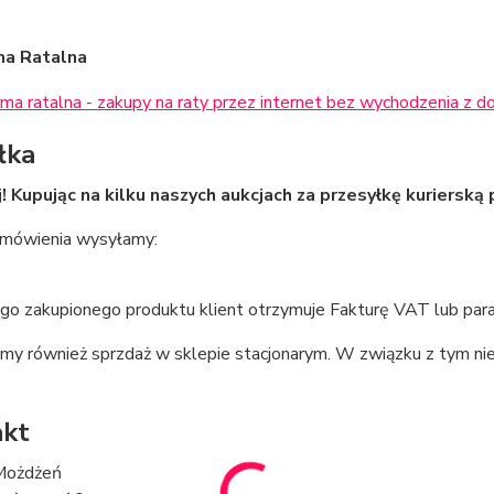
ma Ratalna
łka
! Kupując na kilku naszych aukcjach za przesyłkę kurierską p
mówienia wysyłamy:
go zakupionego produktu klient otrzymuje Fakturę VAT lub par
my również sprzdaż w sklepie stacjonarym. W związku z tym n
akt
Możdżeń