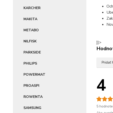
Och
KARCHER
Ube
Zak
MAKITA
Now
METABO
NILFISK
]]>
Hodno
PARKSIDE
Pridať
PHILIPS
POWERMAT
4
PROASPI
ROWENTA
5 hodnote
SAMSUNG
Ako overí