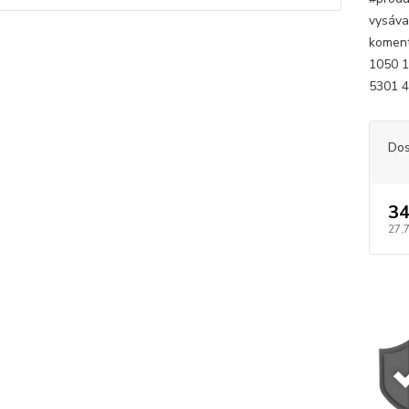
vysáva
koment
1050 
5301 4
Dos
34
27,