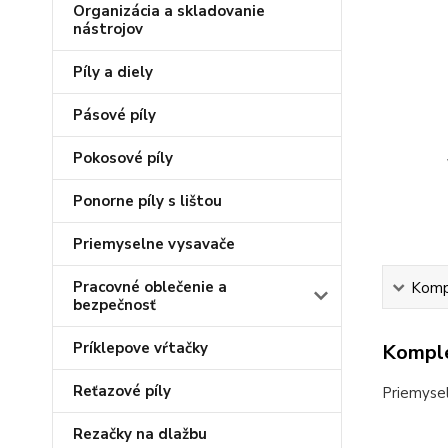
Organizácia a skladovanie
nástrojov
Píly a diely
Pásové píly
Pokosové píly
Ponorne píly s lištou
Priemyselne vysavače
Pracovné oblečenie a
Kompl
bezpečnosť
Príklepove vŕtačky
Komple
Reťazové píly
Priemysel
Rezačky na dlažbu