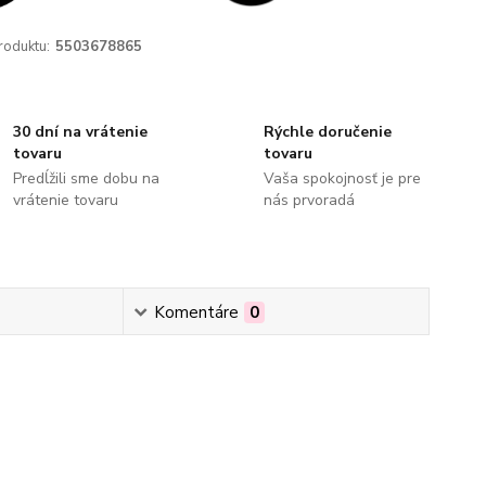
roduktu:
5503678865
30 dní na vrátenie
Rýchle doručenie
tovaru
tovaru
Predĺžili sme dobu na
Vaša spokojnosť je pre
vrátenie tovaru
nás prvoradá
Komentáre
0