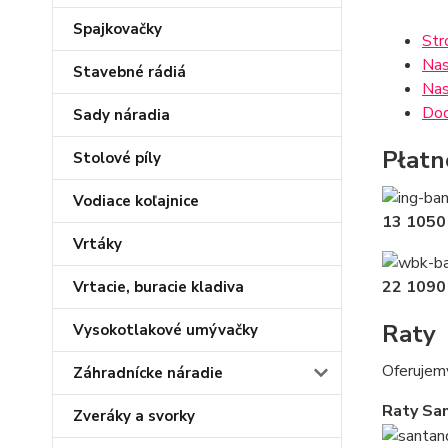
Spajkovačky
Str
Nas
Stavebné rádiá
Nas
Dod
Sady náradia
Płatn
Stolové píly
Vodiace koľajnice
13 1050
Vrtáky
22 1090
Vrtacie, buracie kladiva
Raty
Vysokotlakové umývačky
Oferujem
Záhradnícke náradie
Raty Sa
Zveráky a svorky