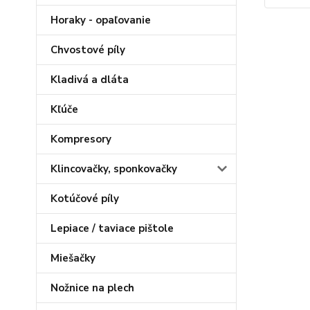
Horaky - opaľovanie
Chvostové píly
Kladivá a dláta
Kľúče
Kompresory
Klincovačky, sponkovačky
Kotúčové píly
Lepiace / taviace pištole
Miešačky
Nožnice na plech