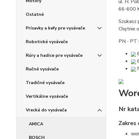
Motory
ul. H. P
66-600 K
Ostatné
Szukasz 
Prísavky a kefy pre vysávače
Chętnie 
PN - PT
Robotické vysávače
6
Rúry a hadice pre vysávače
6
f
Ručné vysávače
Tradičné vysávače
Wore
Vertikálne vysávače
Nr kat
Vrecká do vysávača
Zakres
AMICA
wor
BOSCH