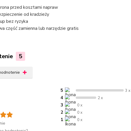
rona przed kosztami napraw
zpieczenie od kradzieży
up bez ryzyka
a część zamienna lub narzędzie gratis
tenie
5
 hodnotenie
5
3 x
4
2 x
3
0 x
2
0 x
1
0 x
nie
me hodnotenie?