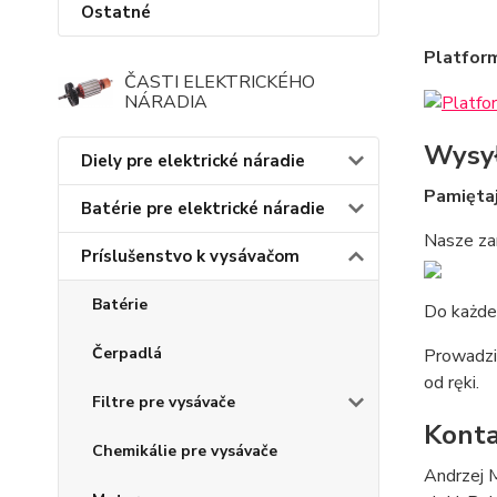
Ostatné
Platfor
ČASTI ELEKTRICKÉHO
NÁRADIA
Wysy
Diely pre elektrické náradie
Pamiętaj
Batérie pre elektrické náradie
Nasze za
Príslušenstvo k vysávačom
Batérie
Do każde
Čerpadlá
Prowadzi
od ręki.
Filtre pre vysávače
Kont
Chemikálie pre vysávače
Andrzej 