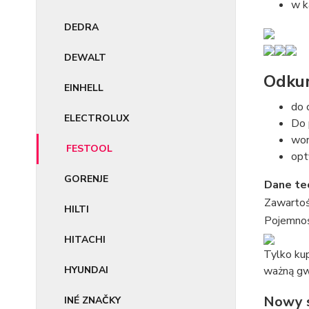
w k
DEDRA
DEWALT
Odkur
EINHELL
do 
ELECTROLUX
Do 
wor
FESTOOL
opt
GORENJE
Dane te
Zawartoś
HILTI
Pojemnoś
HITACHI
Tylko ku
HYUNDAI
ważną gw
Nowy s
INÉ ZNAČKY