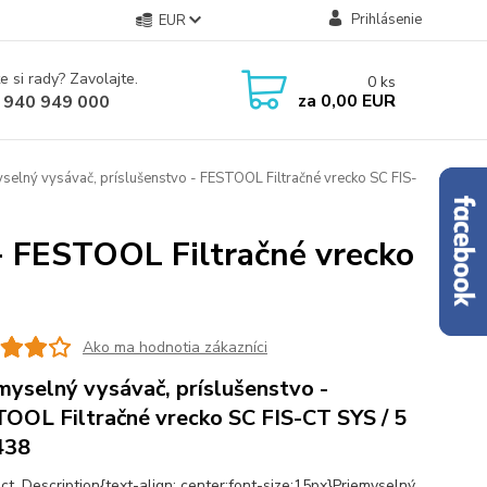
Prihlásenie
EUR
e si rady? Zavolajte.
0
ks
za
0,00 EUR
 940 949 000
selný vysávač, príslušenstvo - FESTOOL Filtračné vrecko SC FIS-
- FESTOOL Filtračné vrecko
Ako ma hodnotia zákazníci
myselný vysávač, príslušenstvo -
OOL Filtračné vrecko SC FIS-CT SYS / 5
438
ct_Description{text-align: center;font-size:15px}Priemyselný