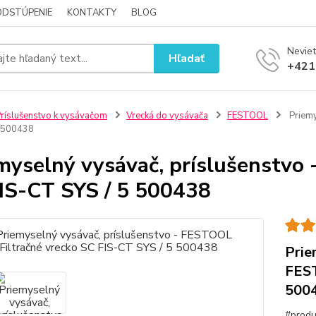
ODSTÚPENIE
KONTAKTY
BLOG
Neviet
Hľadať
+421
ríslušenstvo k vysávačom
Vrecká do vysávača
FESTOOL
Priemy
5 500438
myselný vysávač, príslušenstvo 
IS-CT SYS / 5 500438
Prie
FEST
500
#produ