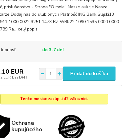
č, príslušenstvo - Strona "O mnie" Nasze aukcje Nasze
arze Dodaj nas do ulubionych Płatność ING Bank Śląski13
1911 1000 0022 3251 1473 BZ WBK22 1090 1535 0000 0000
789 Ra...
celý popis
tupnosť
do 3-7 dní
,10 EUR
Pridať do košíka
72 EUR
bez DPH
Tento mesiac zakúpili 42 zákazníci.
Ochrana
kupujúcého