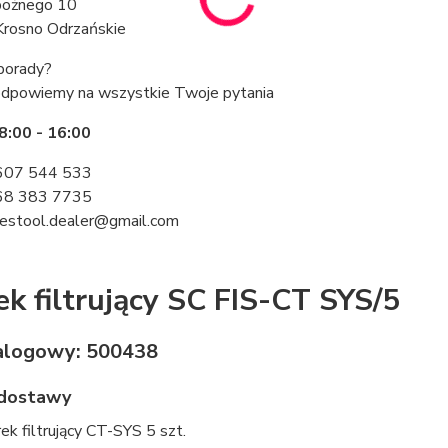
obożnego 10
rosno Odrzańskie
porady?
odpowiemy na wszystkie Twoje pytania
8:00 - 16:00
07 544 533
8 383 7735
estool.dealer@gmail.com
k filtrujący SC FIS-CT SYS/5
alogowy: 500438
 dostawy
ek filtrujący CT-SYS 5 szt.