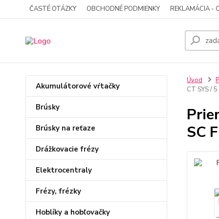
ČASTÉ OTÁZKY
OBCHODNÉ PODMIENKY
REKLAMÁCIA - 
Úvod
P
Akumulátorové vŕtačky
CT SYS / 
Brúsky
Prie
SC F
Brúsky na reťaze
Drážkovacie frézy
Elektrocentraly
Frézy, frézky
Hoblíky a hobľovačky