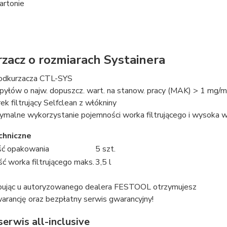
artonie
zacz o rozmiarach Systainera
odkurzacza CTL-SYS
pyłów o najw. dopuszcz. wart. na stanow. pracy (MAK) > 1 mg/m
ek filtrujący Selfclean z włókniny
ymalne wykorzystanie pojemności worka filtrującego i wysoka wyt
chniczne
ć opakowania
5 szt.
ć worka filtrującego maks.
3,5 l
pując u autoryzowanego dealera FESTOOL otrzymujesz
arancję oraz bezpłatny serwis gwarancyjny!
erwis all-inclusive