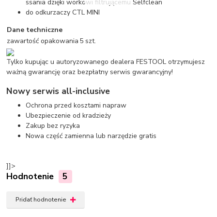
ssania dzięki workowi filtrującemu Selfclean
do odkurzaczy CTL MINI
Dane techniczne
zawartość opakowania
5 szt.
Tylko kupując u autoryzowanego dealera FESTOOL otrzymujesz
ważną gwarancję oraz bezpłatny serwis gwarancyjny!
Nowy serwis all-inclusive
Ochrona przed kosztami napraw
Ubezpieczenie od kradzieży
Zakup bez ryzyka
Nowa część zamienna lub narzędzie gratis
]]>
Hodnotenie
5
Pridať hodnotenie