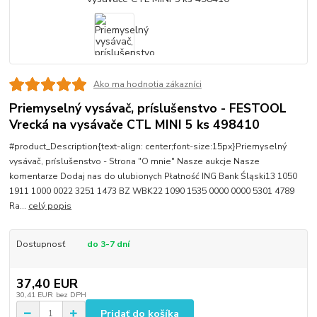
Ako ma hodnotia zákazníci
Priemyselný vysávač, príslušenstvo - FESTOOL
Vrecká na vysávače CTL MINI 5 ks 498410
#product_Description{text-align: center;font-size:15px}Priemyselný
vysávač, príslušenstvo - Strona "O mnie" Nasze aukcje Nasze
komentarze Dodaj nas do ulubionych Płatność ING Bank Śląski13 1050
1911 1000 0022 3251 1473 BZ WBK22 1090 1535 0000 0000 5301 4789
Ra...
celý popis
Dostupnosť
do 3-7 dní
37,40 EUR
30,41 EUR
bez DPH
Pridať do košíka