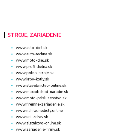
STROJE, ZARIADENIE
www.auto-diel.sk
www.auto-techna.sk
www.moto-diel.sk
www.profi-dielna.sk
www.polno-stroje.sk
www.krby-kotly.sk
www.stavebnictvo-online.sk
www.maxiobchod-naradie.sk
www.moto-prislusenstvo.sk
www.firemne-zariadenie.sk
www.nahradnediely.online
www.uni-zdrav.sk
www.zlatnictvo-online.sk
www.zariadenie-firmy.sk