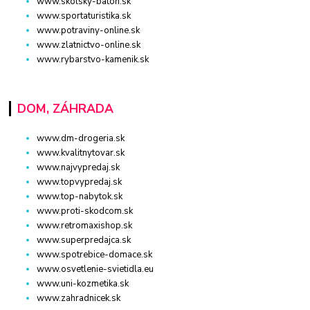
www.skolsky-batoh.sk
www.sportaturistika.sk
www.potraviny-online.sk
www.zlatnictvo-online.sk
www.rybarstvo-kamenik.sk
DOM, ZÁHRADA
www.dm-drogeria.sk
www.kvalitnytovar.sk
www.najvypredaj.sk
www.topvypredaj.sk
www.top-nabytok.sk
www.proti-skodcom.sk
www.retromaxishop.sk
www.superpredajca.sk
www.spotrebice-domace.sk
www.osvetlenie-svietidla.eu
www.uni-kozmetika.sk
www.zahradnicek.sk