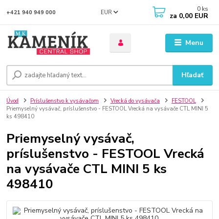
0
ks
EUR
+421 940 949 000
za
0,00 EUR
Menu
Hľadať
Úvod
Príslušenstvo k vysávačom
Vrecká do vysávača
FESTOOL
Priemyselný vysávač, príslušenstvo - FESTOOL Vrecká na vysávače CTL MINI 5
ks 498410
Priemyselný vysávač,
príslušenstvo - FESTOOL Vrecká
na vysávače CTL MINI 5 ks
498410