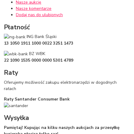
Nasze aukcje
Nasze komentarze
Dodaj nas do ulubionych
Płatność
ING Bank Śląski
13 1050 1911 1000 0022 3251 1473
BZ WBK
22 1090 1535 0000 0000 5301 4789
Raty
Oferujemy możliwość zakupu elektronarzędzi w dogodnych
ratach
Raty Santander Consumer Bank
Wysyłka
Pamiętaj! Kupując na kilku naszych aukcjach za przesyłkę
kurierską płacisz tylko raz!