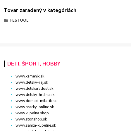
Tovar zaradený v kategóriách
FESTOOL
DETI, ŠPORT, HOBBY
www.kamenik.sk
www.detsky-raj.sk
www.detskaradost.sk
www.detsky-hrdina.sk
www.domaci-milacik.sk
www.hracky-online.sk
www.kupelna.shop
www.stonshop.sk
www.sanita-kupelne.sk