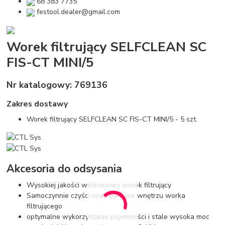
68 383 7735
festool.dealer@gmail.com
Worek filtrujący SELFCLEAN SC
FIS-CT MINI/5
Nr katalogowy: 769136
Zakres dostawy
Worek filtrujący SELFCLEAN SC FIS-CT MINI/5 - 5 szt.
Akcesoria do odsysania
Wysokiej jakości włókninowy worek filtrujący
Samoczynnie czyści osad pyłu we wnętrzu worka
filtrującego
optymalne wykorzystanie pojemności i stale wysoka moc