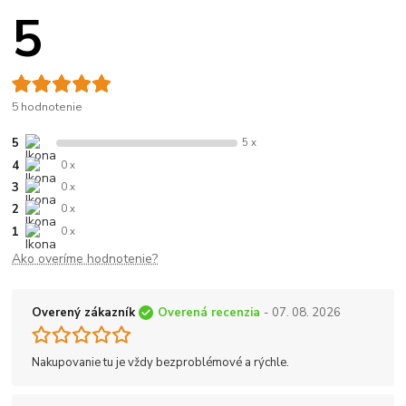
5
5 hodnotenie
5
5 x
4
0 x
3
0 x
2
0 x
1
0 x
Ako overíme hodnotenie?
Overený zákazník
Overená recenzia
- 07. 08. 2026
Nakupovanie tu je vždy bezproblémové a rýchle.