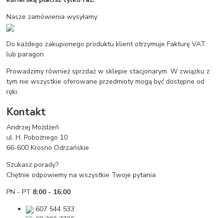
Nasze zamówienia wysyłamy:
Do każdego zakupionego produktu klient otrzymuje Fakturę VAT
lub paragon.
Prowadzimy również sprzdaż w sklepie stacjonarym. W związku z
tym nie wszystkie oferowane przedmioty mogą być dostępne od
ręki.
Kontakt
Andrzej Możdżeń
ul. H. Pobożnego 10
66-600 Krosno Odrzańskie
Szukasz porady?
Chętnie odpowiemy na wszystkie Twoje pytania
PN - PT
8:00 - 16:00
607 544 533