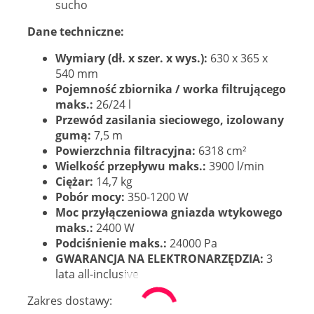
sucho
Dane techniczne:
Wymiary (dł. x szer. x wys.):
630 x 365 x
540 mm
Pojemność zbiornika / worka filtrującego
maks.:
26/24 l
Przewód zasilania sieciowego, izolowany
gumą:
7,5 m
Powierzchnia filtracyjna:
6318 cm²
Wielkość przepływu maks.:
3900 l/min
Ciężar:
14,7 kg
Pobór mocy:
350-1200 W
Moc przyłączeniowa gniazda wtykowego
maks.:
2400 W
Podciśnienie maks.:
24000 Pa
GWARANCJA NA ELEKTRONARZĘDZIA:
3
lata all-inclusive
Zakres dostawy: