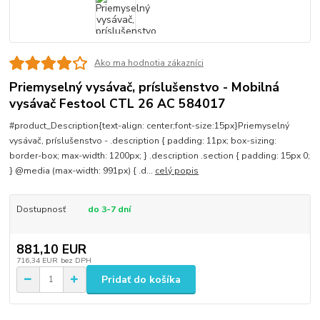
Ako ma hodnotia zákazníci
Priemyselný vysávač, príslušenstvo - Mobilná
vysávač Festool CTL 26 AC 584017
#product_Description{text-align: center;font-size:15px}Priemyselný
vysávač, príslušenstvo - .description { padding: 11px; box-sizing:
border-box; max-width: 1200px; } .description .section { padding: 15px 0;
} @media (max-width: 991px) { .d...
celý popis
Dostupnosť
do 3-7 dní
881,10 EUR
716,34 EUR
bez DPH
Pridať do košíka