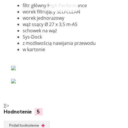
filtr główny High Performance
worek filtrujący SELFCLEAN
worek jednorazowy
wąż ssący Ø 27 x 3,5 m-AS
schowek na wąż
Sys-Dock
z możliwością nawijania przewodu
w kartonie
]]>
Hodnotenie
5
Pridať hodnotenie