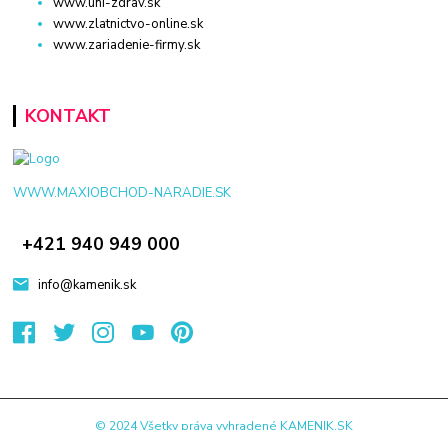
www.uni-zdrav.sk
www.zlatnictvo-online.sk
www.zariadenie-firmy.sk
KONTAKT
WWW.MAXIOBCHOD-NARADIE.SK
+421 940 949 000
info@kamenik.sk
© 2024 Všetky práva vyhradené KAMENIK.SK