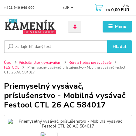
0
ks
EUR
+421 940 949 000
za
0,00 EUR
Menu
Hľadať
Úvod
Príslušenstvo k vysávačom
Rúry a hadice pre vysávače
FESTOOL
Priemyselný vysávač, príslušenstvo - Mobilná vysávač Festool
CTL 26 AC 584017
Priemyselný vysávač,
príslušenstvo - Mobilná vysávač
Festool CTL 26 AC 584017