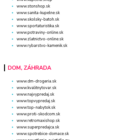
www.stonshop.sk
www.sanita-kupelne.sk
www.skolsky-batoh.sk
www.sportaturistika.sk
www.potraviny-online.sk
www.zlatnictvo-online.sk
www.rybarstvo-kamenik.sk
DOM, ZÁHRADA
www.dm-drogeria.sk
www.kvalitnytovar.sk
www.najvypredaj.sk
www.topvypredaj.sk
www.top-nabytok.sk
www.proti-skodcom.sk
www.retromaxishop.sk
www.superpredajca.sk
www.spotrebice-domace.sk