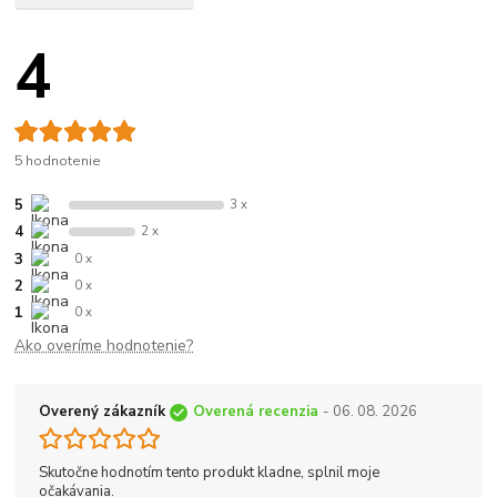
4
5 hodnotenie
5
3 x
4
2 x
3
0 x
2
0 x
1
0 x
Ako overíme hodnotenie?
Overený zákazník
Overená recenzia
- 06. 08. 2026
Skutočne hodnotím tento produkt kladne, splnil moje
očakávania.