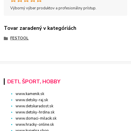
Výborný výber produktov a profesionálny prístup.
Tovar zaradený v kategóriách
FESTOOL
DETI, ŠPORT, HOBBY
www.kamenik.sk
www.detsky-raj.sk
www.detskaradost.sk
www.detsky-hrdina.sk
www.domaci-milacik.sk
www.hracky-online.sk
www.kupelna.shop