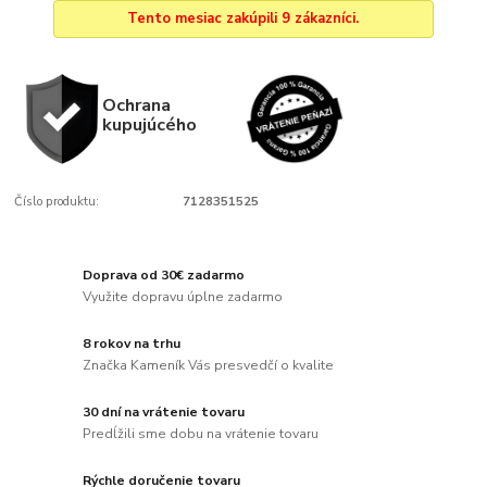
Tento mesiac zakúpili 9 zákazníci.
Ochrana
kupujúcého
Číslo produktu:
7128351525
Doprava od 30€ zadarmo
Využite dopravu úplne zadarmo
8 rokov na trhu
Značka Kameník Vás presvedčí o kvalite
30 dní na vrátenie tovaru
Predĺžili sme dobu na vrátenie tovaru
Rýchle doručenie tovaru