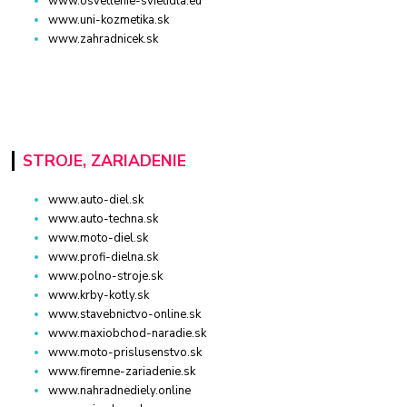
www.osvetlenie-svietidla.eu
www.uni-kozmetika.sk
www.zahradnicek.sk
STROJE, ZARIADENIE
www.auto-diel.sk
www.auto-techna.sk
www.moto-diel.sk
www.profi-dielna.sk
www.polno-stroje.sk
www.krby-kotly.sk
www.stavebnictvo-online.sk
www.maxiobchod-naradie.sk
www.moto-prislusenstvo.sk
www.firemne-zariadenie.sk
www.nahradnediely.online