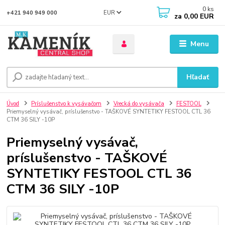
0
ks
EUR
+421 940 949 000
za
0,00 EUR
Menu
Hľadať
Úvod
Príslušenstvo k vysávačom
Vrecká do vysávača
FESTOOL
Priemyselný vysávač, príslušenstvo - TAŠKOVÉ SYNTETIKY FESTOOL CTL 36
CTM 36 SILY -10P
Priemyselný vysávač,
príslušenstvo - TAŠKOVÉ
SYNTETIKY FESTOOL CTL 36
CTM 36 SILY -10P