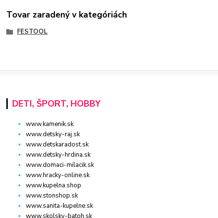
Tovar zaradený v kategóriách
FESTOOL
DETI, ŠPORT, HOBBY
www.kamenik.sk
www.detsky-raj.sk
www.detskaradost.sk
www.detsky-hrdina.sk
www.domaci-milacik.sk
www.hracky-online.sk
www.kupelna.shop
www.stonshop.sk
www.sanita-kupelne.sk
www.skolsky-batoh.sk