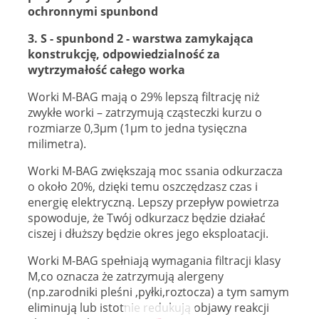
ochronnymi spunbond
3. S - spunbond 2 - warstwa zamykająca
konstrukcję, odpowiedzialność za
wytrzymałość całego worka
Worki M-BAG mają o 29% lepszą filtrację niż
zwykłe worki – zatrzymują cząsteczki kurzu o
rozmiarze 0,3µm (1µm to jedna tysięczna
milimetra).
Worki M-BAG zwiększają moc ssania odkurzacza
o około 20%, dzięki temu oszczędzasz czas i
energię elektryczną. Lepszy przepływ powietrza
spowoduje, że Twój odkurzacz będzie działać
ciszej i dłuższy będzie okres jego eksploatacji.
Worki M-BAG spełniają wymagania filtracji klasy
M,co oznacza że zatrzymują alergeny
(np.zarodniki pleśni ,pyłki,roztocza) a tym samym
eliminują lub istotnie redukują objawy reakcji