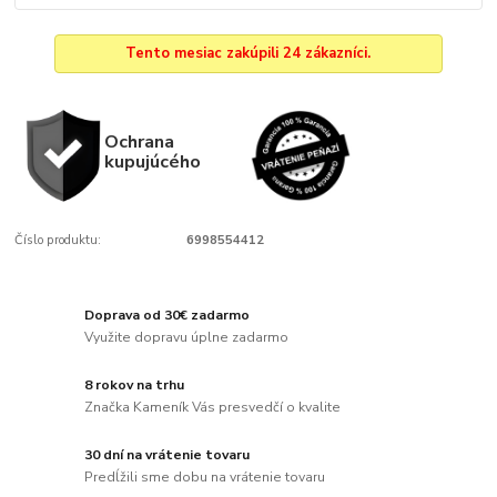
Tento mesiac zakúpili 24 zákazníci.
Ochrana
kupujúcého
Číslo produktu:
6998554412
Doprava od 30€ zadarmo
Využite dopravu úplne zadarmo
8 rokov na trhu
Značka Kameník Vás presvedčí o kvalite
30 dní na vrátenie tovaru
Predĺžili sme dobu na vrátenie tovaru