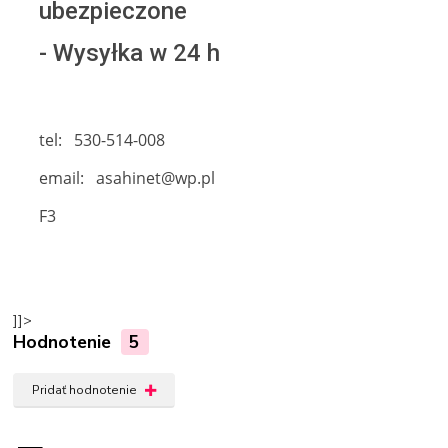
ubezpieczone
- Wysyłka w 24 h
tel: 530-514-008
email: asahinet@wp.pl
F3
]]>
Hodnotenie
5
Pridať hodnotenie