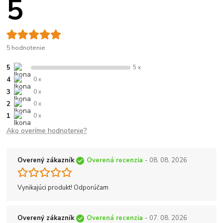
5
5 hodnotenie
5
5 x
4
0 x
3
0 x
2
0 x
1
0 x
Ako overíme hodnotenie?
Overený zákazník
Overená recenzia
- 08. 08. 2026
Vynikajúci produkt! Odporúčam
Overený zákazník
Overená recenzia
- 07. 08. 2026