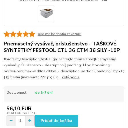
Ako ma hodnotia zákazníci
Priemyselný vysávač, príslušenstvo - TAŠKOVÉ
SYNTETIKY FESTOOL CTL 36 CTM 36 SILY -10P
#product_Description{text-align: center;font-size:15px}Priemyselný
vysávač, príslušenstvo - .description { padding: 11px; box-sizing:
border-box; max-width: 1200px; } .description .section { padding: 15px 0;
} @media (max-width: 991px) { .d...
celý popis
Dostupnosť
do 3-7 dní
56,10 EUR
45,61 EUR
bez DPH
Pridať do košíka