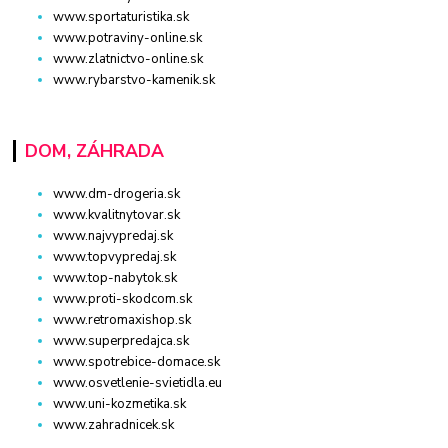
www.sportaturistika.sk
www.potraviny-online.sk
www.zlatnictvo-online.sk
www.rybarstvo-kamenik.sk
DOM, ZÁHRADA
www.dm-drogeria.sk
www.kvalitnytovar.sk
www.najvypredaj.sk
www.topvypredaj.sk
www.top-nabytok.sk
www.proti-skodcom.sk
www.retromaxishop.sk
www.superpredajca.sk
www.spotrebice-domace.sk
www.osvetlenie-svietidla.eu
www.uni-kozmetika.sk
www.zahradnicek.sk