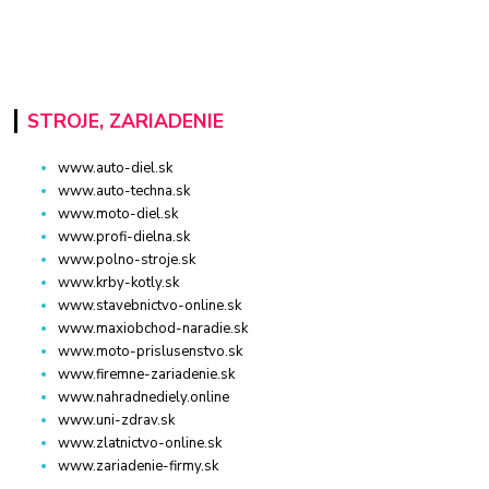
STROJE, ZARIADENIE
www.auto-diel.sk
www.auto-techna.sk
www.moto-diel.sk
www.profi-dielna.sk
www.polno-stroje.sk
www.krby-kotly.sk
www.stavebnictvo-online.sk
www.maxiobchod-naradie.sk
www.moto-prislusenstvo.sk
www.firemne-zariadenie.sk
www.nahradnediely.online
www.uni-zdrav.sk
www.zlatnictvo-online.sk
www.zariadenie-firmy.sk