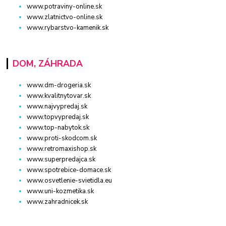
www.potraviny-online.sk
www.zlatnictvo-online.sk
www.rybarstvo-kamenik.sk
DOM, ZÁHRADA
www.dm-drogeria.sk
www.kvalitnytovar.sk
www.najvypredaj.sk
www.topvypredaj.sk
www.top-nabytok.sk
www.proti-skodcom.sk
www.retromaxishop.sk
www.superpredajca.sk
www.spotrebice-domace.sk
www.osvetlenie-svietidla.eu
www.uni-kozmetika.sk
www.zahradnicek.sk