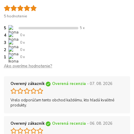
5 hodnotenie
5
5 x
4
0 x
3
0 x
2
0 x
1
0 x
Ako overíme hodnotenie?
Overený zákazník
Overená recenzia
- 07. 08. 2026
Vrelo odporúčam tento obchod každému, kto hľadá kvalitné
produkty.
Overený zákazník
Overená recenzia
- 06. 08. 2026