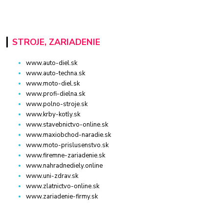
STROJE, ZARIADENIE
www.auto-diel.sk
www.auto-techna.sk
www.moto-diel.sk
www.profi-dielna.sk
www.polno-stroje.sk
www.krby-kotly.sk
www.stavebnictvo-online.sk
www.maxiobchod-naradie.sk
www.moto-prislusenstvo.sk
www.firemne-zariadenie.sk
www.nahradnediely.online
www.uni-zdrav.sk
www.zlatnictvo-online.sk
www.zariadenie-firmy.sk