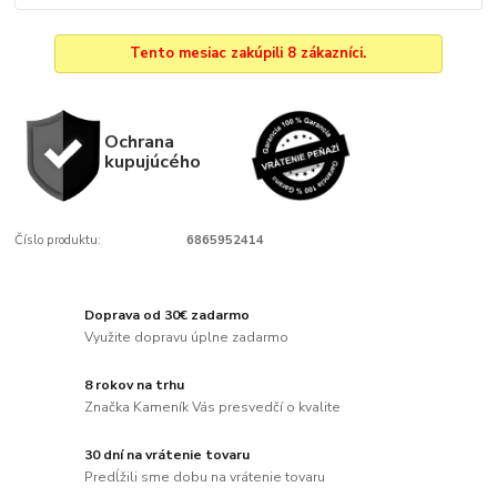
Tento mesiac zakúpili 8 zákazníci.
Ochrana
kupujúcého
Číslo produktu:
6865952414
Doprava od 30€ zadarmo
Využite dopravu úplne zadarmo
8 rokov na trhu
Značka Kameník Vás presvedčí o kvalite
30 dní na vrátenie tovaru
Predĺžili sme dobu na vrátenie tovaru