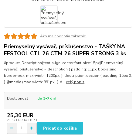
Ako ma hodnotia zákazníci
Priemyselný vysávač, príslušenstvo - TAŠKY NA
FESTOOL CTL 26 CTM 26 SUPER STRONG 3 ks
#product_Description{text-align: center;font-size:15px}Priemyselný
vysávač, príslušenstvo - .description { padding: 11px; box-sizing:
border-box; max-width: 1200px; } .description .section { padding: 15px 0;
} @media (max-width: 991px) { .d...
celý popis
Dostupnosť
do 3-7 dní
25,30 EUR
20,57 EUR
bez DPH
Pridať do košíka