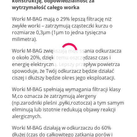
konstrukcję, odpowiedzialność za
wytrzymałość całego worka
Worki M-BAG mają o 29% lepszą filtrację niż
zwykłe worki – zatrzymują cząsteczki kurzu o
rozmiarze 0,3µm (1µm to jedna tysięczna
milimetra).
Worki M-BAG zwiększają moc ssania odkurzacza
o około 20%, dzięki temu oszczędzasz czas i
energię elektryczną. Lepszy przepływ powietrza
spowoduje, że Twój odkurzacz będzie działać
ciszej i dłuższy będzie okres jego eksploatacji.
Worki M-BAG spełniają wymagania filtracji klasy
M,co oznacza że zatrzymują alergeny
(np.zarodniki pleśni ,pyłki,roztocza) a tym samym
eliminują lub istotnie redukują objawy reakcji
alergicznych.
Worki M-BAG działają w odkurzaczu do 60%
dłużej (czas do całkowitego zatkania porów i