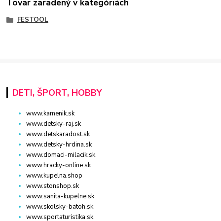
Tovar zaradený v kategóriách
FESTOOL
DETI, ŠPORT, HOBBY
www.kamenik.sk
www.detsky-raj.sk
www.detskaradost.sk
www.detsky-hrdina.sk
www.domaci-milacik.sk
www.hracky-online.sk
www.kupelna.shop
www.stonshop.sk
www.sanita-kupelne.sk
www.skolsky-batoh.sk
www.sportaturistika.sk