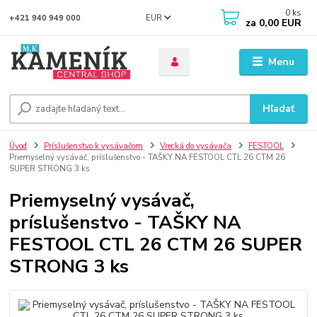
0
ks
EUR
+421 940 949 000
za
0,00 EUR
Menu
Hľadať
Úvod
Príslušenstvo k vysávačom
Vrecká do vysávača
FESTOOL
Priemyselný vysávač, príslušenstvo - TAŠKY NA FESTOOL CTL 26 CTM 26
SUPER STRONG 3 ks
Priemyselný vysávač,
príslušenstvo - TAŠKY NA
FESTOOL CTL 26 CTM 26 SUPER
STRONG 3 ks