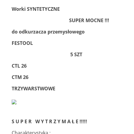
Worki SYNTETYCZNE
SUPER MOCNE !!!
do odkurzacza przemysłowego
FESTOOL
5 SZT
CTL 26
CTM 26
TRZYWARSTWOWE
S U P E R W Y T R Z Y M A Ł E !!!!!
Charakterystyka :