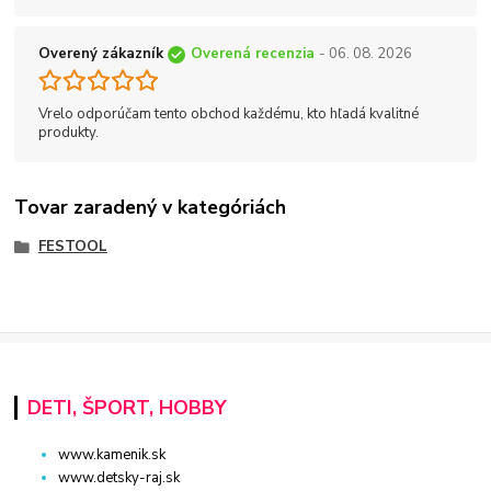
Overený zákazník
Overená recenzia
- 06. 08. 2026
Vrelo odporúčam tento obchod každému, kto hľadá kvalitné
produkty.
Tovar zaradený v kategóriách
FESTOOL
DETI, ŠPORT, HOBBY
www.kamenik.sk
www.detsky-raj.sk