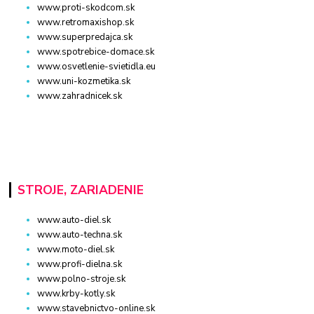
www.proti-skodcom.sk
www.retromaxishop.sk
www.superpredajca.sk
www.spotrebice-domace.sk
www.osvetlenie-svietidla.eu
www.uni-kozmetika.sk
www.zahradnicek.sk
STROJE, ZARIADENIE
www.auto-diel.sk
www.auto-techna.sk
www.moto-diel.sk
www.profi-dielna.sk
www.polno-stroje.sk
www.krby-kotly.sk
www.stavebnictvo-online.sk