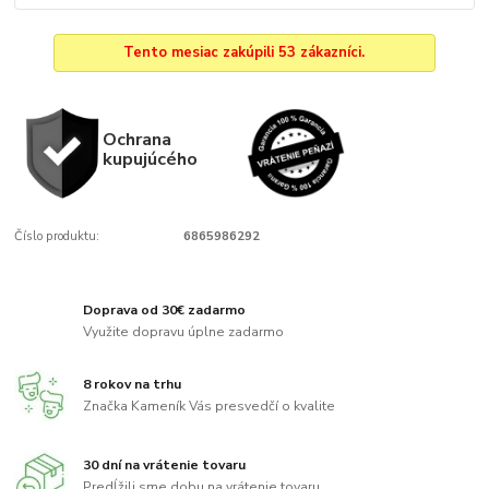
Tento mesiac zakúpili 53 zákazníci.
Ochrana
kupujúcého
Číslo produktu:
6865986292
Doprava od 30€ zadarmo
Využite dopravu úplne zadarmo
8 rokov na trhu
Značka Kameník Vás presvedčí o kvalite
30 dní na vrátenie tovaru
Predĺžili sme dobu na vrátenie tovaru