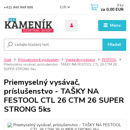
0
ks
EUR
+421 940 949 000
za
0,00 EUR
Menu
Hľadať
Úvod
Príslušenstvo k vysávačom
Vrecká do vysávača
FESTOOL
Priemyselný vysávač, príslušenstvo - TAŠKY NA FESTOOL CTL 26 CTM 26
SUPER STRONG 5ks
Priemyselný vysávač,
príslušenstvo - TAŠKY NA
FESTOOL CTL 26 CTM 26 SUPER
STRONG 5ks