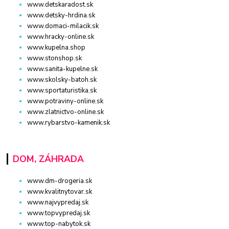
www.detskaradost.sk
www.detsky-hrdina.sk
www.domaci-milacik.sk
www.hracky-online.sk
www.kupelna.shop
www.stonshop.sk
www.sanita-kupelne.sk
www.skolsky-batoh.sk
www.sportaturistika.sk
www.potraviny-online.sk
www.zlatnictvo-online.sk
www.rybarstvo-kamenik.sk
DOM, ZÁHRADA
www.dm-drogeria.sk
www.kvalitnytovar.sk
www.najvypredaj.sk
www.topvypredaj.sk
www.top-nabytok.sk