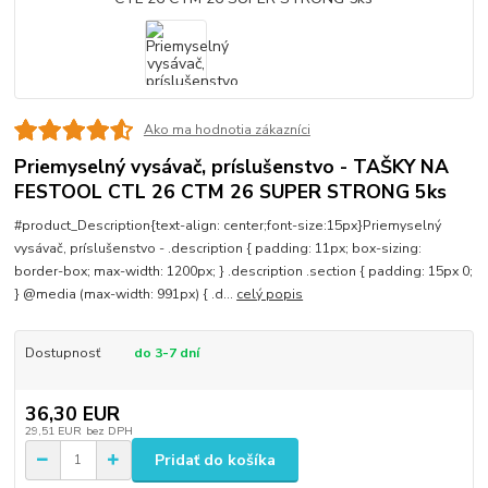
Ako ma hodnotia zákazníci
Priemyselný vysávač, príslušenstvo - TAŠKY NA
FESTOOL CTL 26 CTM 26 SUPER STRONG 5ks
#product_Description{text-align: center;font-size:15px}Priemyselný
vysávač, príslušenstvo - .description { padding: 11px; box-sizing:
border-box; max-width: 1200px; } .description .section { padding: 15px 0;
} @media (max-width: 991px) { .d...
celý popis
Dostupnosť
do 3-7 dní
36,30 EUR
29,51 EUR
bez DPH
Pridať do košíka