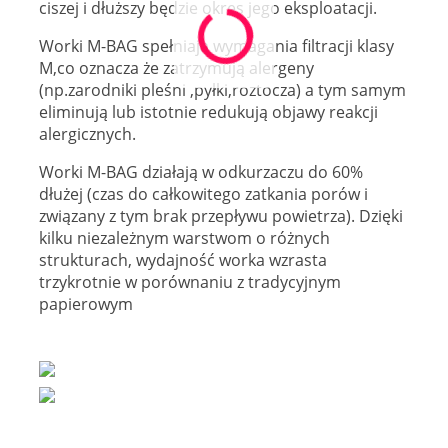
ciszej i dłuższy będzie okres jego eksploatacji.
Worki M-BAG spełniają wymagania filtracji klasy
M,co oznacza że zatrzymują alergeny
(np.zarodniki pleśni ,pyłki,roztocza) a tym samym
eliminują lub istotnie redukują objawy reakcji
alergicznych.
Worki M-BAG działają w odkurzaczu do 60%
dłużej (czas do całkowitego zatkania porów i
związany z tym brak przepływu powietrza). Dzięki
kilku niezależnym warstwom o różnych
strukturach, wydajność worka wzrasta
trzykrotnie w porównaniu z tradycyjnym
papierowym