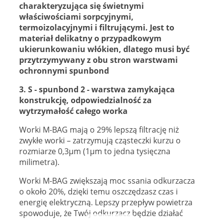
charakteryzująca się świetnymi
właściwościami sorpcyjnymi,
termoizolacyjnymi i filtrującymi. Jest to
materiał delikatny o przypadkowym
ukierunkowaniu włókien, dlatego musi być
przytrzymywany z obu stron warstwami
ochronnymi spunbond
3. S - spunbond 2 - warstwa zamykająca
konstrukcję, odpowiedzialność za
wytrzymałość całego worka
Worki M-BAG mają o 29% lepszą filtrację niż
zwykłe worki – zatrzymują cząsteczki kurzu o
rozmiarze 0,3µm (1µm to jedna tysięczna
milimetra).
Worki M-BAG zwiększają moc ssania odkurzacza
o około 20%, dzięki temu oszczędzasz czas i
energię elektryczną. Lepszy przepływ powietrza
spowoduje, że Twój odkurzacz będzie działać