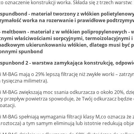
o oznaczenie konstrukcji worka. Składa się z trzech warstw:
 - spundbond - materiał tworzony z włókien polietyleno
zymałość worka na rozerwanie i prawidłowe podtrzymyw
 - meltbown - materiał z w włókien polipropylenowych - w
tnymi właściwościami sorpcyjnymi, termoizolacyjnymi i fi
padkowym ukierunkowaniu włókien, dlatego musi być 
onnymi spunbond
 - spunbond 2 - warstwa zamykająca konstrukcję, odpowi
 M-BAG mają o 29% lepszą filtrację niż zwykłe worki – zatrz
 tysięczna milimetra).
 M-BAG zwiększają moc ssania odkurzacza o około 20%, dzięk
y przepływ powietrza spowoduje, że Twój odkurzacz będzie dz
oatacji.
 M-BAG spełniają wymagania filtracji klasy M,co oznacza że 
i,roztocza) a tym samym eliminują lub istotnie redukują obja