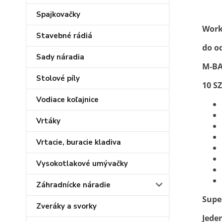
Spajkovačky
Work
Stavebné rádiá
do o
Sady náradia
M-B
Stolové píly
10 S
Vodiace koľajnice
Vrtáky
Vrtacie, buracie kladiva
Vysokotlakové umývačky
Záhradnícke náradie
Super
Zveráky a svorky
Jede