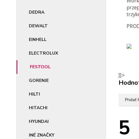
Worki
przep
DEDRA
trzy
PROD
DEWALT
EINHELL
ELECTROLUX
FESTOOL
]]>
GORENJE
Hodno
HILTI
Pridať
HITACHI
5
HYUNDAI
INÉ ZNAČKY