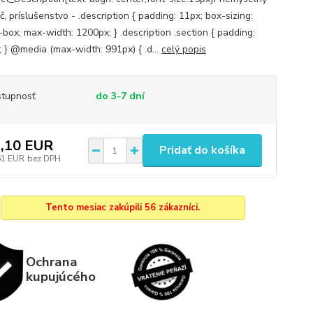
, príslušenstvo - .description { padding: 11px; box-sizing:
box; max-width: 1200px; } .description .section { padding:
; } @media (max-width: 991px) { .d...
celý popis
tupnosť
do 3-7 dní
,10 EUR
Pridať do košíka
61 EUR
bez DPH
Tento mesiac zakúpili 56 zákazníci.
Ochrana
kupujúcého