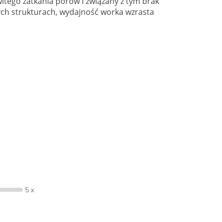
itego zatkania porów i związany z tym brak
ych strukturach, wydajność worka wzrasta
5 x