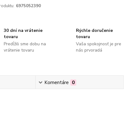
roduktu:
6975052390
30 dní na vrátenie
Rýchle doručenie
tovaru
tovaru
Predĺžili sme dobu na
Vaša spokojnosť je pre
vrátenie tovaru
nás prvoradá
Komentáre
0