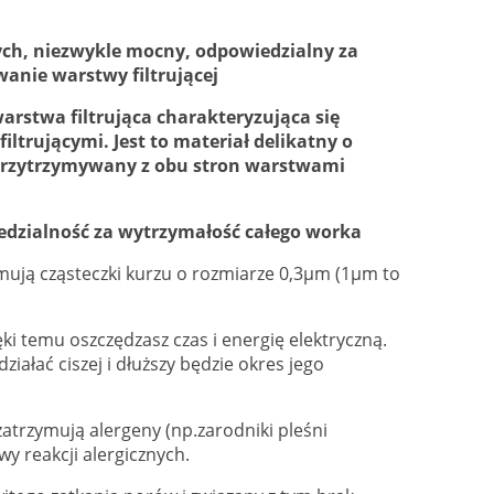
wych, niezwykle mocny, odpowiedzialny za
anie warstwy filtrującej
arstwa filtrująca charakteryzująca się
ltrującymi. Jest to materiał delikatny o
przytrzymywany z obu stron warstwami
edzialność za wytrzymałość całego worka
ymują cząsteczki kurzu o rozmiarze 0,3µm (1µm to
i temu oszczędzasz czas i energię elektryczną.
iałać ciszej i dłuższy będzie okres jego
zatrzymują alergeny (np.zarodniki pleśni
wy reakcji alergicznych.