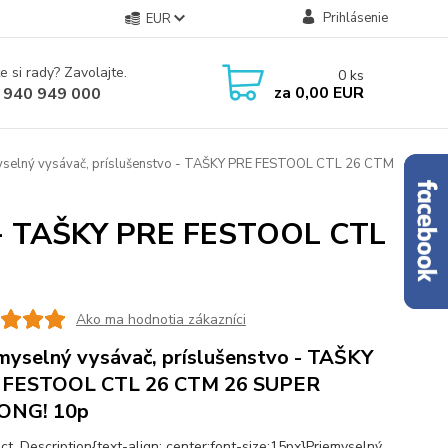
Prihlásenie
EUR
e si rady? Zavolajte.
0
ks
za
0,00 EUR
 940 949 000
selný vysávač, príslušenstvo - TAŠKY PRE FESTOOL CTL 26 CTM
o - TAŠKY PRE FESTOOL CTL
Ako ma hodnotia zákazníci
myselný vysávač, príslušenstvo - TAŠKY
 FESTOOL CTL 26 CTM 26 SUPER
ONG! 10p
ct_Description{text-align: center;font-size:15px}Priemyselný