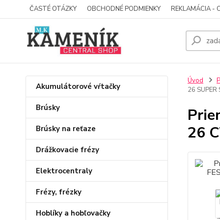
ČASTÉ OTÁZKY
OBCHODNÉ PODMIENKY
REKLAMÁCIA - 
Úvod
P
Akumulátorové vŕtačky
26 SUPER
Brúsky
Prie
26 
Brúsky na reťaze
Drážkovacie frézy
Elektrocentraly
Frézy, frézky
Hoblíky a hobľovačky