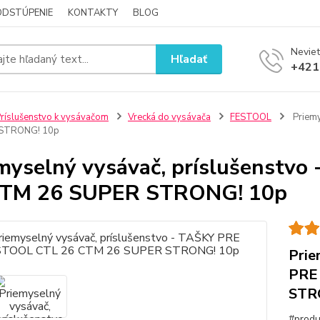
ODSTÚPENIE
KONTAKTY
BLOG
Neviet
Hľadať
+421
ríslušenstvo k vysávačom
Vrecká do vysávača
FESTOOL
Priemy
 STRONG! 10p
myselný vysávač, príslušenstv
CTM 26 SUPER STRONG! 10p
Prie
PRE
STR
#produ