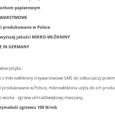
workom papierowym
YWARSTWOWE
i produkowane w Polsce
jwyższej jakości MIKRO-WŁÓKNINY
E IN GERMANY
kterystyka :
i z mikrowłókniny trzywarstwowe SMS do odkurzaczy przem
 produkowane w Polsce, mikrowłóknina użyta do ich produk
i worka - zgrzew ulrtradźwiękowy mieszany,
zymałość zgrzewu 100 N/mb