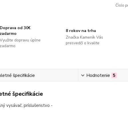
Číslo p
Doprava od 30€
8 rokov na trhu
zadarmo
Značka Kameník Vás
Využite dopravu úplne
presvedčí o kvalite
zadarmo
etné špecifikácie
Hodnotenie
5
tné špecifikácie
ný vysávač, príslušenstvo -