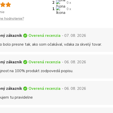
2
0 x
1
0 x
nie
me hodnotenie?
Overená recenzia
ný zákazník
- 07. 08. 2026
o bolo presne tak, ako som očakával, vďaka za skvelý tovar.
Overená recenzia
ný zákazník
- 06. 08. 2026
jnosť na 100% produkt zodpovedá popisu.
Overená recenzia
ný zákazník
- 06. 08. 2026
ujem tu pravidelne