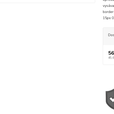
vysávač
border-
15px 0
Dos
56
45,