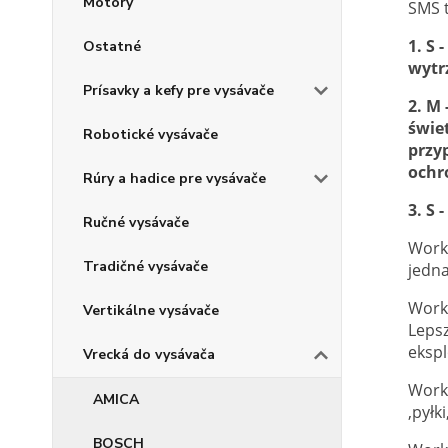
Motory
SMS t
1. S
Ostatné
wytr
Prísavky a kefy pre vysávače
2. M
świe
Robotické vysávače
przy
ochr
Rúry a hadice pre vysávače
3. S
Ručné vysávače
Worki
Tradičné vysávače
jedna
Worki
Vertikálne vysávače
Lepsz
ekspl
Vrecká do vysávača
Worki
AMICA
,pyłk
BOSCH