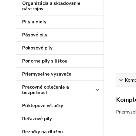
Organizácia a skladovanie
nástrojov
Píly a diely
Pásové píly
Pokosové píly
Ponorne píly s lištou
Priemyselne vysavače
Kompl
Pracovné oblečenie a
bezpečnosť
Komple
Príklepove vŕtačky
Priemysel
Reťazové píly
Rezačky na dlažbu