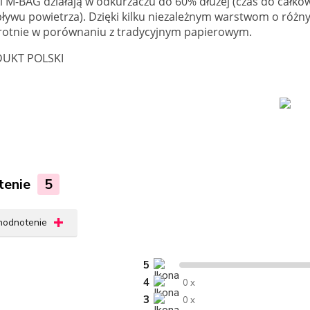
 M-BAG działają w odkurzaczu do 60% dłużej (czas do całkow
ływu powietrza). Dzięki kilku niezależnym warstwom o różn
krotnie w porównaniu z tradycyjnym papierowym.
UKT POLSKI
tenie
5
 hodnotenie
5
4
0 x
3
0 x