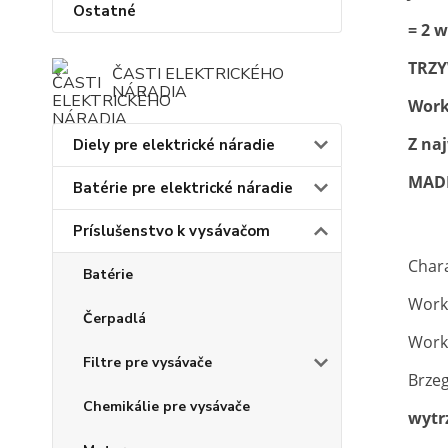
Ostatné
= 2 
TRZ
ČASTI ELEKTRICKÉHO
NÁRADIA
Work
Z na
Diely pre elektrické náradie
MAD
Batérie pre elektrické náradie
Príslušenstvo k vysávačom
Chara
Batérie
Work
Čerpadlá
Worki
Filtre pre vysávače
Brzeg
Chemikálie pre vysávače
wytr