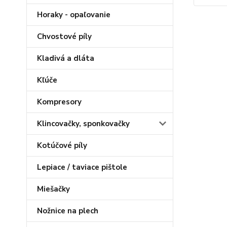
Horaky - opaľovanie
Chvostové píly
Kladivá a dláta
Kľúče
Kompresory
Klincovačky, sponkovačky
Kotúčové píly
Lepiace / taviace pištole
Miešačky
Nožnice na plech