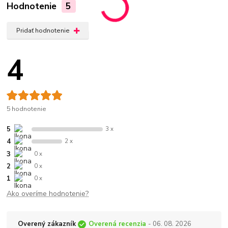
Hodnotenie
5
Pridať hodnotenie
4
5 hodnotenie
5
3 x
4
2 x
3
0 x
2
0 x
1
0 x
Ako overíme hodnotenie?
Overený zákazník
Overená recenzia
- 06. 08. 2026