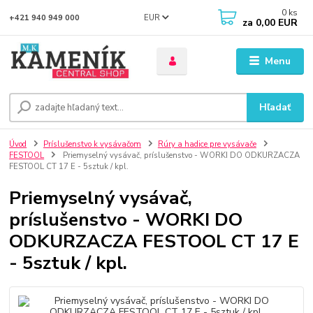
0
ks
EUR
+421 940 949 000
za
0,00 EUR
Menu
Hľadať
Úvod
Príslušenstvo k vysávačom
Rúry a hadice pre vysávače
FESTOOL
Priemyselný vysávač, príslušenstvo - WORKI DO ODKURZACZA
FESTOOL CT 17 E - 5sztuk / kpl.
Priemyselný vysávač,
príslušenstvo - WORKI DO
ODKURZACZA FESTOOL CT 17 E
- 5sztuk / kpl.