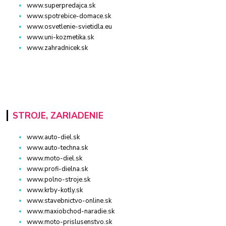
www.superpredajca.sk
www.spotrebice-domace.sk
www.osvetlenie-svietidla.eu
www.uni-kozmetika.sk
www.zahradnicek.sk
STROJE, ZARIADENIE
www.auto-diel.sk
www.auto-techna.sk
www.moto-diel.sk
www.profi-dielna.sk
www.polno-stroje.sk
www.krby-kotly.sk
www.stavebnictvo-online.sk
www.maxiobchod-naradie.sk
www.moto-prislusenstvo.sk