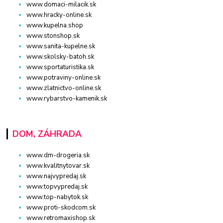
www.domaci-milacik.sk
www.hracky-online.sk
www.kupelna.shop
www.stonshop.sk
www.sanita-kupelne.sk
www.skolsky-batoh.sk
www.sportaturistika.sk
www.potraviny-online.sk
www.zlatnictvo-online.sk
www.rybarstvo-kamenik.sk
DOM, ZÁHRADA
www.dm-drogeria.sk
www.kvalitnytovar.sk
www.najvypredaj.sk
www.topvypredaj.sk
www.top-nabytok.sk
www.proti-skodcom.sk
www.retromaxishop.sk