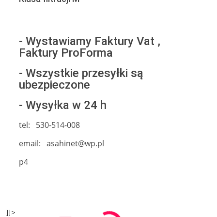
- Wystawiamy Faktury Vat ,
Faktury ProForma
- Wszystkie przesyłki są
ubezpieczone
- Wysyłka w 24 h
tel: 530-514-008
email: asahinet@wp.pl
p4
]]>