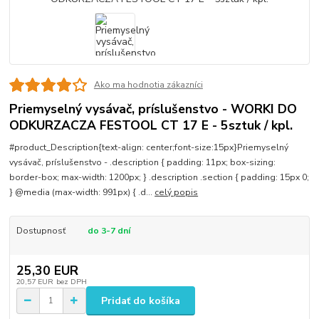
Ako ma hodnotia zákazníci
Priemyselný vysávač, príslušenstvo - WORKI DO
ODKURZACZA FESTOOL CT 17 E - 5sztuk / kpl.
#product_Description{text-align: center;font-size:15px}Priemyselný
vysávač, príslušenstvo - .description { padding: 11px; box-sizing:
border-box; max-width: 1200px; } .description .section { padding: 15px 0;
} @media (max-width: 991px) { .d...
celý popis
Dostupnosť
do 3-7 dní
25,30 EUR
20,57 EUR
bez DPH
Pridať do košíka