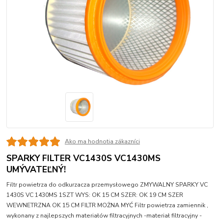
Ako ma hodnotia zákazníci
SPARKY FILTER VC1430S VC1430MS
UMÝVATEĽNÝ!
Filtr powietrza do odkurzacza przemysłowego ZMYWALNY SPARKY VC
1430S VC 1430MS 1SZT WYS: OK 15 CM SZER: OK 19 CM SZER
WEWNETRZNA OK 15 CM FILTR MOŻNA MYĆ Filtr powietrza zamiennik ,
wykonany z najlepszych materiałów filtracyjnych -materiał filtracyjny -