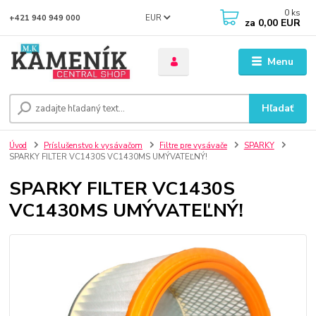
0
ks
EUR
+421 940 949 000
za
0,00 EUR
Menu
Hľadať
Úvod
Príslušenstvo k vysávačom
Filtre pre vysávače
SPARKY
SPARKY FILTER VC1430S VC1430MS UMÝVATEĽNÝ!
SPARKY FILTER VC1430S
VC1430MS UMÝVATEĽNÝ!