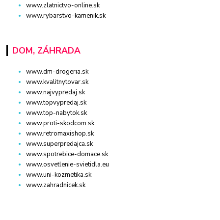
www.zlatnictvo-online.sk
www.rybarstvo-kamenik.sk
DOM, ZÁHRADA
www.dm-drogeria.sk
www.kvalitnytovar.sk
www.najvypredaj.sk
www.topvypredaj.sk
www.top-nabytok.sk
www.proti-skodcom.sk
www.retromaxishop.sk
www.superpredajca.sk
www.spotrebice-domace.sk
www.osvetlenie-svietidla.eu
www.uni-kozmetika.sk
www.zahradnicek.sk