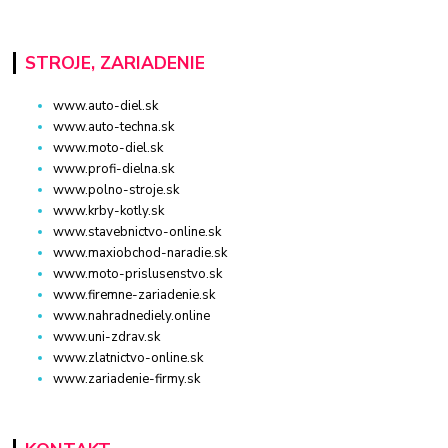
STROJE, ZARIADENIE
www.auto-diel.sk
www.auto-techna.sk
www.moto-diel.sk
www.profi-dielna.sk
www.polno-stroje.sk
www.krby-kotly.sk
www.stavebnictvo-online.sk
www.maxiobchod-naradie.sk
www.moto-prislusenstvo.sk
www.firemne-zariadenie.sk
www.nahradnediely.online
www.uni-zdrav.sk
www.zlatnictvo-online.sk
www.zariadenie-firmy.sk