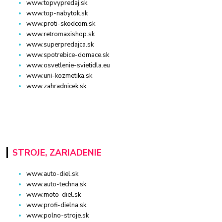
www.topvypredaj.sk
www.top-nabytok.sk
www.proti-skodcom.sk
www.retromaxishop.sk
www.superpredajca.sk
www.spotrebice-domace.sk
www.osvetlenie-svietidla.eu
www.uni-kozmetika.sk
www.zahradnicek.sk
STROJE, ZARIADENIE
www.auto-diel.sk
www.auto-techna.sk
www.moto-diel.sk
www.profi-dielna.sk
www.polno-stroje.sk