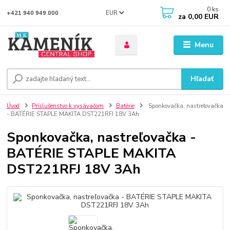
0
ks
EUR
+421 940 949 000
za
0,00 EUR
Menu
Hľadať
Úvod
Príslušenstvo k vysávačom
Batérie
Sponkovačka, nastreľovačka
- BATÉRIE STAPLE MAKITA DST221RFJ 18V 3Ah
Sponkovačka, nastreľovačka -
BATÉRIE STAPLE MAKITA
DST221RFJ 18V 3Ah