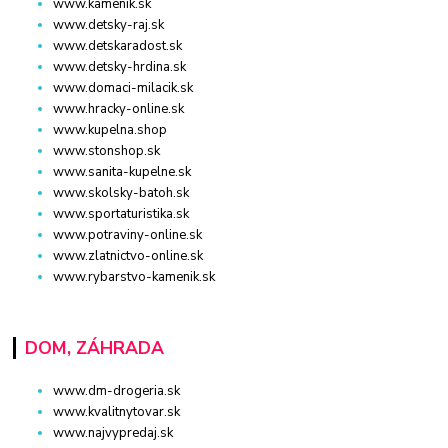
www.kamenik.sk
www.detsky-raj.sk
www.detskaradost.sk
www.detsky-hrdina.sk
www.domaci-milacik.sk
www.hracky-online.sk
www.kupelna.shop
www.stonshop.sk
www.sanita-kupelne.sk
www.skolsky-batoh.sk
www.sportaturistika.sk
www.potraviny-online.sk
www.zlatnictvo-online.sk
www.rybarstvo-kamenik.sk
DOM, ZÁHRADA
www.dm-drogeria.sk
www.kvalitnytovar.sk
www.najvypredaj.sk