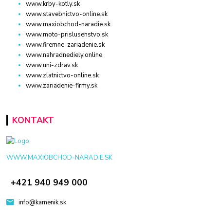
www.krby-kotly.sk
www.stavebnictvo-online.sk
www.maxiobchod-naradie.sk
www.moto-prislusenstvo.sk
www.firemne-zariadenie.sk
www.nahradnediely.online
www.uni-zdrav.sk
www.zlatnictvo-online.sk
www.zariadenie-firmy.sk
KONTAKT
WWW.MAXIOBCHOD-NARADIE.SK
+421 940 949 000
info@kamenik.sk