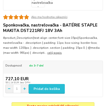
Ako ma hodnotia zákazníci
Sponkovačka, nastreľovačka - BATÉRIE STAPLE
MAKITA DST221RFJ 18V 3Ah
#product_Description{text-align: center;font-size:15px}Sponkovačka,
nastreľovačka - .description { padding: 11px; box-sizing: border-box;
max-width: 1200px; } .description .section { padding: 15px 0; } @media
(max-width: 991px) { .descripti...
celý popis
Dostupnosť
do 3-7 dní
727,10 EUR
591,14 EUR
bez DPH
Pridať do košíka