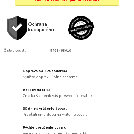
Tento mesiac zakúpili 66 zákazníci.
Ochrana
kupujúcého
Číslo produktu:
5761463610
Doprava od 30€ zadarmo
Využite dopravu úplne zadarmo
8 rokov na trhu
Značka Kameník Vás presvedčí o kvalite
30 dní na vrátenie tovaru
Predĺžili sme dobu na vrátenie tovaru
Rýchle doručenie tovaru
Vaša spokojnosť je pre nás prvoradá