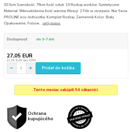
30.5cm Szerokość: 79cm Ilość sztuk: 10 Rodzaj worków: Syntetyczne
Materiał: Mikrowłóknina Ilość warstw filtracji: 2 Filtr w zestawie: Nie Seria:
PROLINE eco Jednostka: Komplet Rodzaj: Zamiennik Kolor: Biały
Opakowanie: Foliow...
celý popis
Dostupnosť
do 3-7 dní
27,05 EUR
21,99 EUR
bez DPH
Pridať do košíka
Tento mesiac zakúpili 54 zákazníci.
Ochrana
kupujúcého