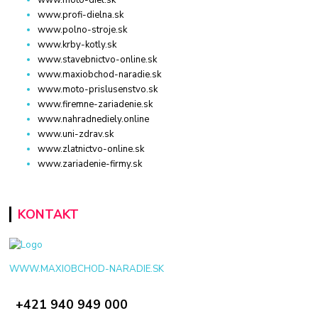
www.profi-dielna.sk
www.polno-stroje.sk
www.krby-kotly.sk
www.stavebnictvo-online.sk
www.maxiobchod-naradie.sk
www.moto-prislusenstvo.sk
www.firemne-zariadenie.sk
www.nahradnediely.online
www.uni-zdrav.sk
www.zlatnictvo-online.sk
www.zariadenie-firmy.sk
KONTAKT
WWW.MAXIOBCHOD-NARADIE.SK
+421 940 949 000