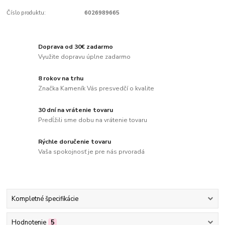
Číslo produktu:
6026989665
Doprava od 30€ zadarmo
Využite dopravu úplne zadarmo
8 rokov na trhu
Značka Kameník Vás presvedčí o kvalite
30 dní na vrátenie tovaru
Predĺžili sme dobu na vrátenie tovaru
Rýchle doručenie tovaru
Vaša spokojnosť je pre nás prvoradá
Kompletné špecifikácie
Hodnotenie
5