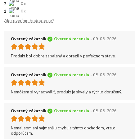
2
0 x
1
0 x
Ako overíme hodnotenie?
Overený zákazník
Overená recenzia
- 09. 08. 2026
Produkt bol dobre zabalený a dorazil v perfektnom stave.
Overený zákazník
Overená recenzia
- 08. 08. 2026
Nemôžem si vynachváliť, produkt je skvelý a rýchlo doručený.
Overený zákazník
Overená recenzia
- 08. 08. 2026
Nemal som ani najmenšiu chybu s týmto obchodom, vrelo
odporúčam.