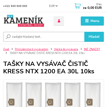
0
ks
EUR
+421 940 949 000
za
0,00 EUR
Menu
Hľadať
Úvod
Príslušenstvo k vysávačom
Vrecká do vysávača
INÉ ZNAČKY
TAŠKY NA VYSÁVAČ ČISTIČ KRESS NTX 1200 EA 30L 10ks
TAŠKY NA VYSÁVAČ ČISTIČ
KRESS NTX 1200 EA 30L 10ks