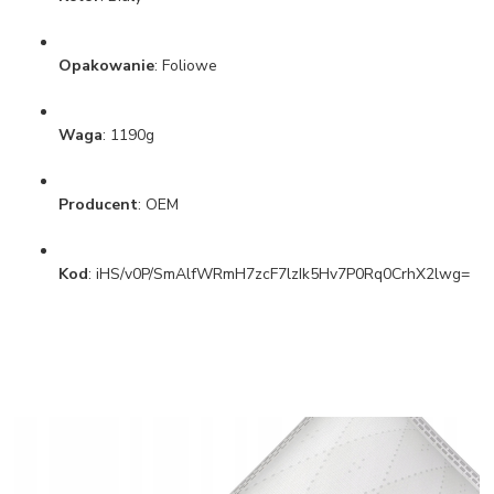
Opakowanie
: Foliowe
Waga
: 1190g
Producent
: OEM
Kod
: iHS/v0P/SmAlfWRmH7zcF7lzIk5Hv7P0Rq0CrhX2lwg=