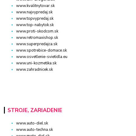
www.kvalitnytovar.sk
www.najvypredaj.sk
www.topvypredaj.sk
www.top-nabytok.sk
www.proti-skodcom.sk
www.retromaxishop.sk
www.superpredajca.sk
www.spotrebice-domace.sk
www.osvetlenie-svietidla.eu
www.uni-kozmetika.sk
www.zahradnicek.sk
STROJE, ZARIADENIE
www.auto-diel.sk
www.auto-techna.sk
www.moto-diel.sk