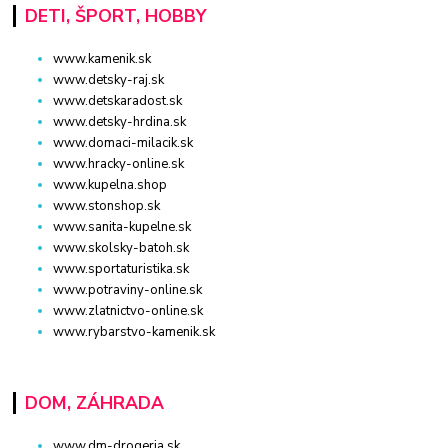
DETI, ŠPORT, HOBBY
www.kamenik.sk
www.detsky-raj.sk
www.detskaradost.sk
www.detsky-hrdina.sk
www.domaci-milacik.sk
www.hracky-online.sk
www.kupelna.shop
www.stonshop.sk
www.sanita-kupelne.sk
www.skolsky-batoh.sk
www.sportaturistika.sk
www.potraviny-online.sk
www.zlatnictvo-online.sk
www.rybarstvo-kamenik.sk
DOM, ZÁHRADA
www.dm-drogeria.sk