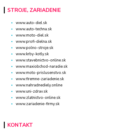
STROJE, ZARIADENIE
www.auto-diel.sk
www.auto-techna.sk
www.moto-diel.sk
www.profi-dielna.sk
www.polno-stroje.sk
www.krby-kotly.sk
www.stavebnictvo-online.sk
www.maxiobchod-naradie.sk
www.moto-prislusenstvo.sk
www.firemne-zariadenie.sk
www.nahradnediely.online
www.uni-zdrav.sk
www.zlatnictvo-online.sk
www.zariadenie-firmy.sk
KONTAKT