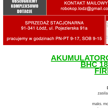
AKUMULATOR
BHC 18
FI
zasila
maks. mo