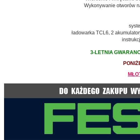
Wykonywanie otworów na 
syst
ładowarka TCL6, 2 akumulatory
instrukc
3-LETNIA GWARAN
PONIŻ
MŁO