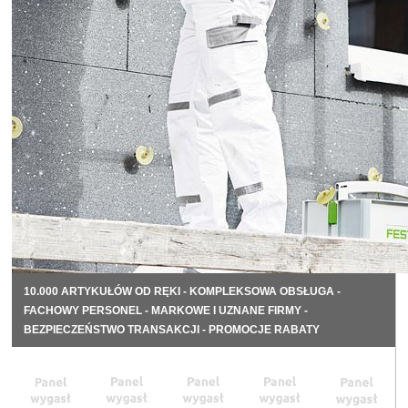
10.000 ARTYKUŁÓW OD RĘKI - KOMPLEKSOWA OBSŁUGA -
FACHOWY PERSONEL - MARKOWE I UZNANE FIRMY -
BEZPIECZEŃSTWO TRANSAKCJI - PROMOCJE RABATY