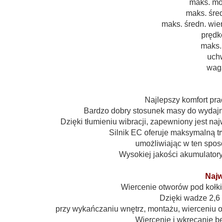
maks. mo
maks. śre
maks. średn. wie
prędk
maks.
uchw
waga
Najlepszy komfort pr
Bardzo dobry stosunek masy do wydajnośc
Dzięki tłumieniu wibracji, zapewniony jest n
Silnik EC oferuje maksymalną t
umożliwiając w ten spos
Wysokiej jakości akumulator
Najw
Wiercenie otworów pod kołki
Dzięki wadze 2,6 
przy wykańczaniu wnętrz, montażu, wierceniu
Wiercenie i wkręcanie b