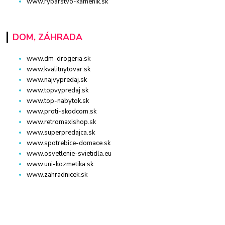
www.rybarstvo-kamenik.sk
DOM, ZÁHRADA
www.dm-drogeria.sk
www.kvalitnytovar.sk
www.najvypredaj.sk
www.topvypredaj.sk
www.top-nabytok.sk
www.proti-skodcom.sk
www.retromaxishop.sk
www.superpredajca.sk
www.spotrebice-domace.sk
www.osvetlenie-svietidla.eu
www.uni-kozmetika.sk
www.zahradnicek.sk