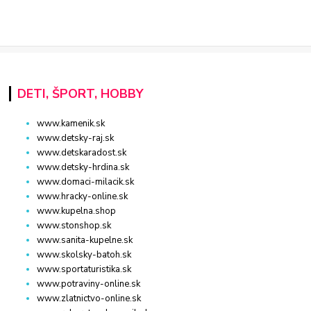
DETI, ŠPORT, HOBBY
www.kamenik.sk
www.detsky-raj.sk
www.detskaradost.sk
www.detsky-hrdina.sk
www.domaci-milacik.sk
www.hracky-online.sk
www.kupelna.shop
www.stonshop.sk
www.sanita-kupelne.sk
www.skolsky-batoh.sk
www.sportaturistika.sk
www.potraviny-online.sk
www.zlatnictvo-online.sk