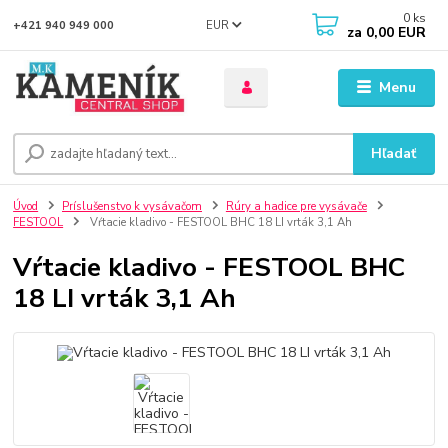
0
ks
EUR
+421 940 949 000
za
0,00 EUR
Menu
Hľadať
Úvod
Príslušenstvo k vysávačom
Rúry a hadice pre vysávače
FESTOOL
Vŕtacie kladivo - FESTOOL BHC 18 LI vrták 3,1 Ah
Vŕtacie kladivo - FESTOOL BHC
18 LI vrták 3,1 Ah