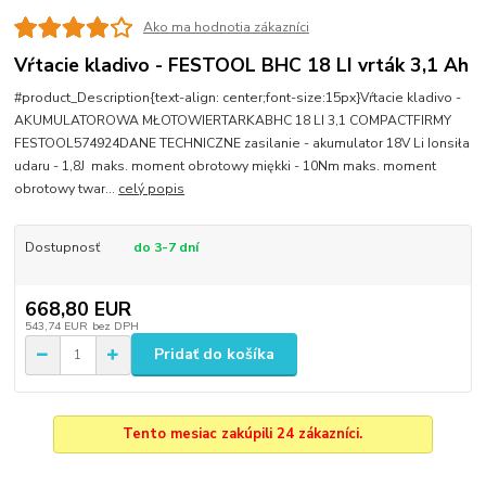
Ako ma hodnotia zákazníci
Vŕtacie kladivo - FESTOOL BHC 18 LI vrták 3,1 Ah
#product_Description{text-align: center;font-size:15px}Vŕtacie kladivo -
AKUMULATOROWA MŁOTOWIERTARKABHC 18 LI 3,1 COMPACTFIRMY
FESTOOL574924DANE TECHNICZNE zasilanie - akumulator 18V Li Ionsiła
udaru - 1,8J maks. moment obrotowy miękki - 10Nm maks. moment
obrotowy twar...
celý popis
Dostupnosť
do 3-7 dní
668,80 EUR
543,74 EUR
bez DPH
Pridať do košíka
Tento mesiac zakúpili 24 zákazníci.