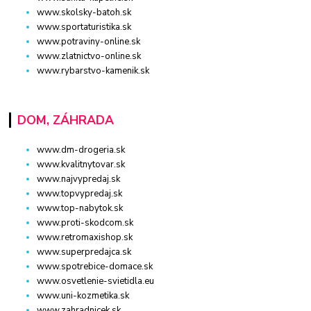
www.skolsky-batoh.sk
www.sportaturistika.sk
www.potraviny-online.sk
www.zlatnictvo-online.sk
www.rybarstvo-kamenik.sk
DOM, ZÁHRADA
www.dm-drogeria.sk
www.kvalitnytovar.sk
www.najvypredaj.sk
www.topvypredaj.sk
www.top-nabytok.sk
www.proti-skodcom.sk
www.retromaxishop.sk
www.superpredajca.sk
www.spotrebice-domace.sk
www.osvetlenie-svietidla.eu
www.uni-kozmetika.sk
www.zahradnicek.sk