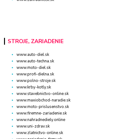
STROJE, ZARIADENIE
www.auto-diel.sk
www.auto-techna.sk
www.moto-diel.sk
www.profi-dielna.sk
www.polno-stroje.sk
www.krby-kotly.sk
www.stavebnictvo-online.sk
www.maxiobchod-naradie.sk
www.moto-prislusenstvo.sk
www.firemne-zariadenie.sk
www.nahradnediely.online
www.uni-zdrav.sk
www.zlatnictvo-online.sk