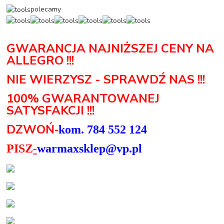
polecamy
GWARANCJA NAJNIŻSZEJ CENY NA
ALLEGRO !!!
NIE WIERZYSZ - SPRAWDŹ NAS !!!
100% GWARANTOWANEJ
SATYSFAKCJI !!!
DZWOŃ
-
kom. 784 552 124
PISZ
-
warmaxsklep@vp.pl