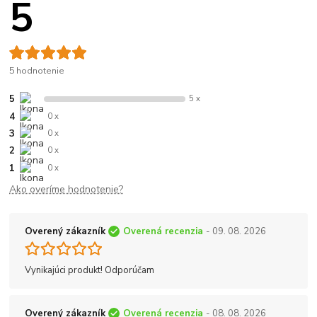
5
5 hodnotenie
5
5 x
4
0 x
3
0 x
2
0 x
1
0 x
Ako overíme hodnotenie?
Overený zákazník
Overená recenzia
- 09. 08. 2026
Vynikajúci produkt! Odporúčam
Overený zákazník
Overená recenzia
- 08. 08. 2026