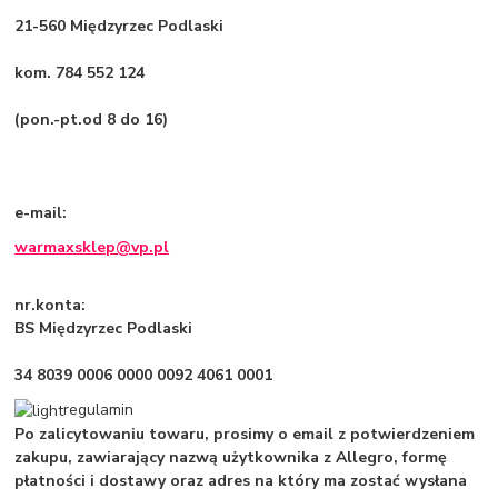
21-560 Międzyrzec Podlaski
kom. 784 552 124
(pon.-pt.od 8 do 16)
e-mail:
warmaxsklep@vp.pl
nr.konta:
BS Międzyrzec Podlaski
34 8039 0006 0000 0092 4061 0001
regulamin
Po zalicytowaniu towaru, prosimy o email z potwierdzeniem
zakupu, zawiarający nazwą użytkownika z Allegro, formę
płatności i dostawy oraz adres na który ma zostać wysłana