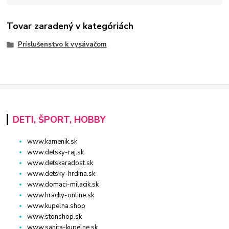
Tovar zaradený v kategóriách
Príslušenstvo k vysávačom
DETI, ŠPORT, HOBBY
www.kamenik.sk
www.detsky-raj.sk
www.detskaradost.sk
www.detsky-hrdina.sk
www.domaci-milacik.sk
www.hracky-online.sk
www.kupelna.shop
www.stonshop.sk
www.sanita-kupelne.sk