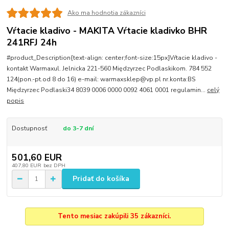
Ako ma hodnotia zákazníci
Vŕtacie kladivo - MAKITA Vŕtacie kladivko BHR
241RFJ 24h
#product_Description{text-align: center;font-size:15px}Vŕtacie kladivo -
kontakt Warmaxul. Jelnicka 221-560 Międzyrzec Podlaskikom. 784 552
124(pon.-pt.od 8 do 16) e-mail: warmaxsklep@vp.pl nr.konta:BS
Międzyrzec Podlaski34 8039 0006 0000 0092 4061 0001 regulamin...
celý
popis
Dostupnosť
do 3-7 dní
501,60 EUR
407,80 EUR
bez DPH
Pridať do košíka
Tento mesiac zakúpili 35 zákazníci.