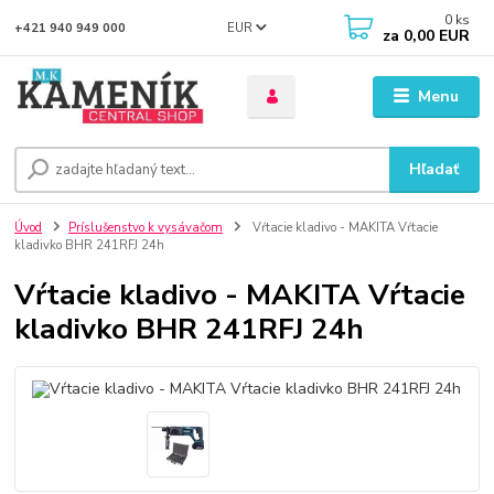
0
ks
EUR
+421 940 949 000
za
0,00 EUR
Menu
Hľadať
Úvod
Príslušenstvo k vysávačom
Vŕtacie kladivo - MAKITA Vŕtacie
kladivko BHR 241RFJ 24h
Vŕtacie kladivo - MAKITA Vŕtacie
kladivko BHR 241RFJ 24h