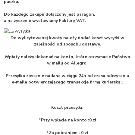
paczka.
Do każdego zakupu dołączony jest paragon,
a na życzenie wystawiamy Fakturę VAT.
wysyłka
Do wylicytowanej kwoty należy dodać koszt wysyłki w
zależności od sposobu dostawy.
Wpłaty należy dokonać na konto, które otrzymacie Państwo
w mailu od Allegro.
Przesyłka zostanie nadana w ciągu 24h od czasu odczytania
e-maila potwierdzającego transakcje firmą kurierską:.
Koszt przesyłki:
*Przy wpłacie na konto :0 zł
*Za pobraniem : 0 zł