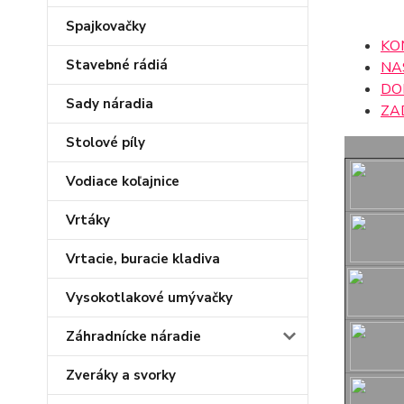
Spajkovačky
KO
Stavebné rádiá
NA
DO
Sady náradia
ZA
Stolové píly
Vodiace koľajnice
Vrtáky
Vrtacie, buracie kladiva
Vysokotlakové umývačky
Záhradnícke náradie
Zveráky a svorky