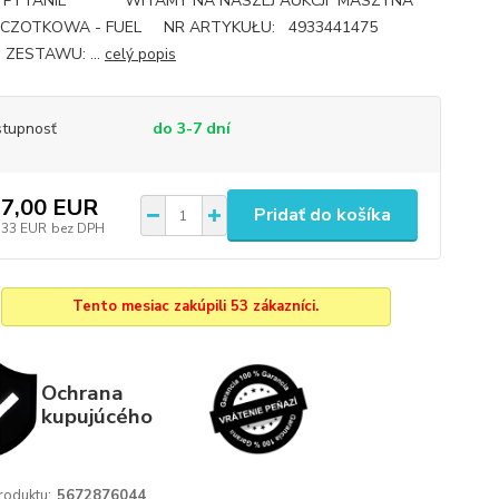
J PYTANIE WITAMY NA NASZEJ AUKCJI MASZYNA
ZCZOTKOWA - FUEL NR ARTYKUŁU: 4933441475
 ZESTAWU: ...
celý popis
tupnosť
do 3-7 dní
7,00 EUR
Pridať do košíka
,33 EUR
bez DPH
Tento mesiac zakúpili 53 zákazníci.
Ochrana
kupujúcého
roduktu:
5672876044