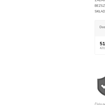
ZADA
BEZS
SKŁAD
Dos
51
420
Číslo p