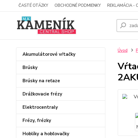
ČASTÉ OTÁZKY
OBCHODNÉ PODMIENKY
REKLAMÁCIA - 
Úvod
P
Akumulátorové vŕtačky
Vŕt
Brúsky
2AKU
Brúsky na reťaze
Drážkovacie frézy
Elektrocentraly
Frézy, frézky
Hoblíky a hobľovačky