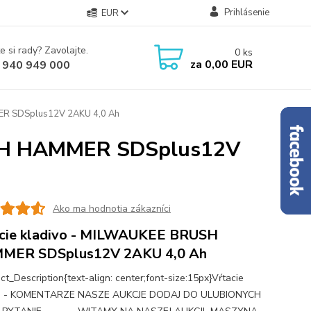
Prihlásenie
EUR
e si rady? Zavolajte.
0
ks
za
0,00 EUR
 940 949 000
ER SDSplus12V 2AKU 4,0 Ah
USH HAMMER SDSplus12V
Ako ma hodnotia zákazníci
cie kladivo - MILWAUKEE BRUSH
MER SDSplus12V 2AKU 4,0 Ah
ct_Description{text-align: center;font-size:15px}Vŕtacie
vo - KOMENTARZE NASZE AUKCJE DODAJ DO ULUBIONYCH