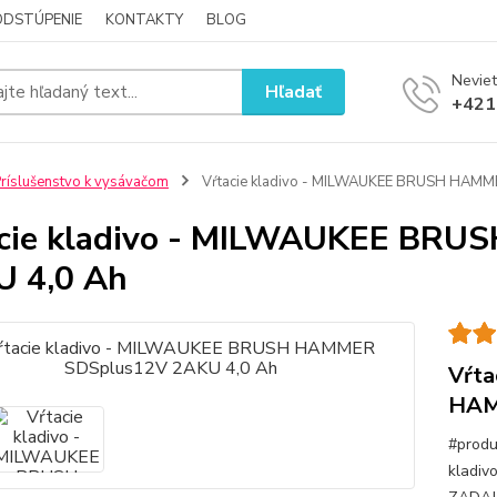
ODSTÚPENIE
KONTAKTY
BLOG
Neviet
Hľadať
+421
ríslušenstvo k vysávačom
Vŕtacie kladivo - MILWAUKEE BRUSH HAMM
acie kladivo - MILWAUKEE BR
 4,0 Ah
Vŕta
HAM
#produ
kladi