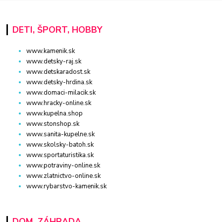
DETI, ŠPORT, HOBBY
www.kamenik.sk
www.detsky-raj.sk
www.detskaradost.sk
www.detsky-hrdina.sk
www.domaci-milacik.sk
www.hracky-online.sk
www.kupelna.shop
www.stonshop.sk
www.sanita-kupelne.sk
www.skolsky-batoh.sk
www.sportaturistika.sk
www.potraviny-online.sk
www.zlatnictvo-online.sk
www.rybarstvo-kamenik.sk
DOM, ZÁHRADA