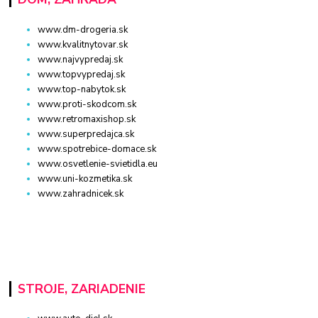
www.dm-drogeria.sk
www.kvalitnytovar.sk
www.najvypredaj.sk
www.topvypredaj.sk
www.top-nabytok.sk
www.proti-skodcom.sk
www.retromaxishop.sk
www.superpredajca.sk
www.spotrebice-domace.sk
www.osvetlenie-svietidla.eu
www.uni-kozmetika.sk
www.zahradnicek.sk
STROJE, ZARIADENIE