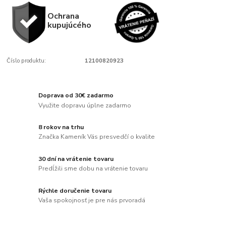
Ochrana
kupujúcého
Číslo produktu:
12100820923
Doprava od 30€ zadarmo
Využite dopravu úplne zadarmo
8 rokov na trhu
Značka Kameník Vás presvedčí o kvalite
30 dní na vrátenie tovaru
Predĺžili sme dobu na vrátenie tovaru
Rýchle doručenie tovaru
Vaša spokojnosť je pre nás prvoradá