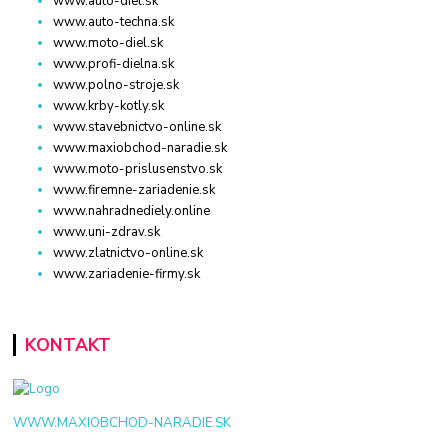
www.auto-diel.sk
www.auto-techna.sk
www.moto-diel.sk
www.profi-dielna.sk
www.polno-stroje.sk
www.krby-kotly.sk
www.stavebnictvo-online.sk
www.maxiobchod-naradie.sk
www.moto-prislusenstvo.sk
www.firemne-zariadenie.sk
www.nahradnediely.online
www.uni-zdrav.sk
www.zlatnictvo-online.sk
www.zariadenie-firmy.sk
KONTAKT
WWW.MAXIOBCHOD-NARADIE.SK