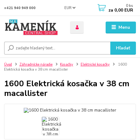
0
ks
EUR
+421 940 949 000
za
0,00 EUR
Menu
Hľadať
Úvod
Záhradnícke náradie
Kosačky
Elektrické kosačky
1600
Elektrická kosačka v 38 cm macallister
1600 Elektrická kosačka v 38 cm
macallister