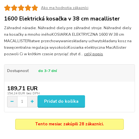
Ako ma hodnotia zákazníci
1600 Elektrická kosačka v 38 cm macallister
Záhradné náradie. Náhradné diely pre záhradné stroje. Náhradné diely
na kosačky a mnoho inéhoKOSIARKA ELEKTRYCZNA 1600 W 38 cm
MACALLISTERłatwe przechowywanieskładany uchwytskładany kosz na
trawęcentralna regulacja wysokościKosiarka elektryczna MacAllister
pozwoli Ci w krótkim czasie przyciąć zbyt d...
celý popis
Dostupnosť
do 3-7 dní
189,71 EUR
154,24 EUR
bez DPH
Pridať do košíka
Tento mesiac zakúpili 28 zákazníci.