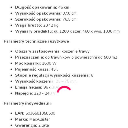
Długość opakowania:
46 cm
Wysokość opakowania:
37.8 cm
Szerokość opakowania:
76.5 cm
Waga brutto:
20.42 kg
Wymiary produktu:
dł. 1260 x szer. 460 x wys. 1030 mm
Parametry techniczne i użytkowe
Obszary zastosowania:
koszenie trawy
Przeznaczenie:
do trawników o powierzchni do 500 m2
Moc kosiarki:
1600 W
Pojemność kosza:
45 l
Stopnie regulacji wysokości koszenia:
6
Wysokość koszenia:
25 – 75 mm
Emisja hałasu:
96 dB(A)
Napięcie:
220 - 240 V
Parametry indywidualne
EAN:
5036581058500
Marka:
MacAllister
Gwarancja:
2 lata