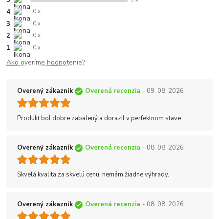
5
4
0 x
3
0 x
2
0 x
1
0 x
Ako overíme hodnotenie?
Overený zákazník
Overená recenzia
- 09. 08. 2026
Produkt bol dobre zabalený a dorazil v perfektnom stave.
Overený zákazník
Overená recenzia
- 08. 08. 2026
Skvelá kvalita za skvelú cenu, nemám žiadne výhrady.
Overený zákazník
Overená recenzia
- 08. 08. 2026