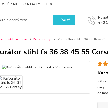
ODSTÚPENIE
KONTAKTY
BLOG
Neviet
Hľadať
+421
áhradnícke náradie
Krovinorezy
Karburátor stihl fs 36 38 45 55 Co
urátor stihl fs 36 38 45 55 Cors
Karb
Záhrad
diely 
do mod