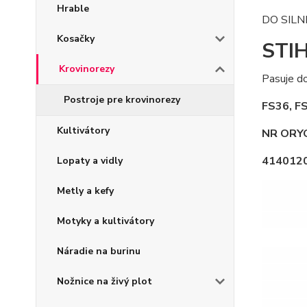
Hrable
DO SIL
Kosačky
STI
Krovinorezy
Pasuje do
Postroje pre krovinorezy
FS36, F
Kultivátory
NR ORYG
414012
Lopaty a vidly
Metly a kefy
Motyky a kultivátory
Náradie na burinu
Nožnice na živý plot