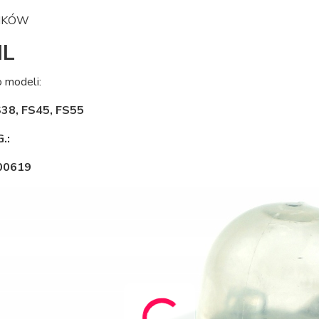
NIKÓW
HL
 modeli:
S38, FS45, FS55
.:
00619