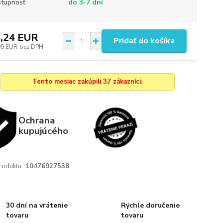
tupnosť
do 3-7 dní
,24 EUR
Pridať do košíka
09 EUR
bez DPH
Tento mesiac zakúpili 37 zákazníci.
Ochrana
kupujúcého
roduktu:
10476927538
30 dní na vrátenie
Rýchle doručenie
tovaru
tovaru