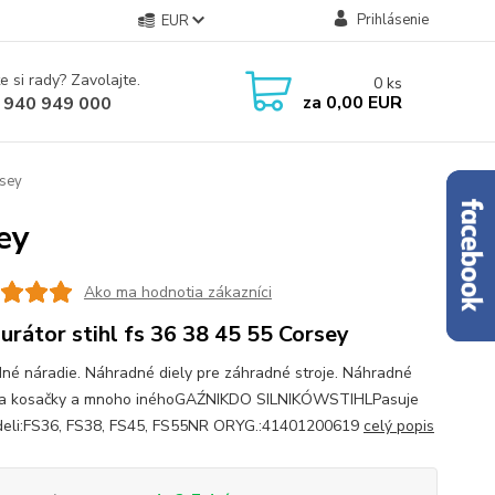
Prihlásenie
EUR
e si rady? Zavolajte.
0
ks
za
0,00 EUR
 940 949 000
rsey
ey
Ako ma hodnotia zákazníci
urátor stihl fs 36 38 45 55 Corsey
né náradie. Náhradné diely pre záhradné stroje. Náhradné
na kosačky a mnoho inéhoGAŹNIKDO SILNIKÓWSTIHLPasuje
eli:FS36, FS38, FS45, FS55NR ORYG.:41401200619
celý popis