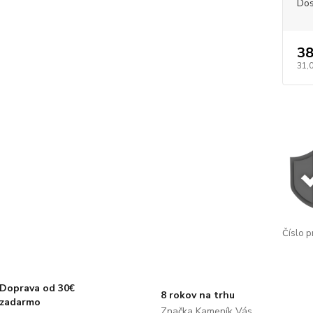
Dos
38
31,
Číslo p
Doprava od 30€
8 rokov na trhu
zadarmo
Značka Kameník Vás