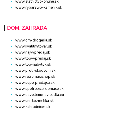
www.zlatnictvo-online.sk
www.rybarstvo-kamenik.sk
DOM, ZÁHRADA
www.dm-drogeria.sk
www.kvalitnytovar.sk
www.najvypredaj.sk
www.topvypredaj.sk
www.top-nabytok.sk
www.proti-skodcom.sk
www.retromaxishop.sk
www.superpredajca.sk
www.spotrebice-domace.sk
www.osvetlenie-svietidla.eu
www.uni-kozmetika.sk
www.zahradnicek.sk