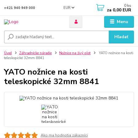
0
ks
EUR
+421 940 949 000
za
0,00 EUR
Menu
Hľadať
Úvod
Záhradnícke náradie
Nožnice na živý plot
YATO nožnice na kosti
teleskopické 32mm 8841
YATO nožnice na kosti
teleskopické 32mm 8841
Ako ma hodnotia zákazníci