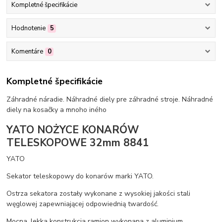
Kompletné špecifikácie
Hodnotenie
5
Komentáre
0
Kompletné špecifikácie
Záhradné náradie. Náhradné diely pre záhradné stroje. Náhradné
diely na kosačky a mnoho iného
YATO NOŻYCE KONARÓW
TELESKOPOWE 32mm 8841
YATO
Sekator teleskopowy do konarów marki YATO.
Ostrza sekatora zostały wykonane z wysokiej jakości stali
węglowej zapewniającej odpowiednią twardość.
Mocna, lekka konstrukcja ramion wykonana z aluminium