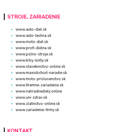
STROJE, ZARIADENIE
www.auto-diel.sk
www.auto-techna.sk
www.moto-diel.sk
www.profi-dielna.sk
www.polno-stroje.sk
www.krby-kotly.sk
www.stavebnictvo-online.sk
www.maxiobchod-naradie.sk
www.moto-prislusenstvo.sk
www.firemne-zariadenie.sk
www.nahradnediely.online
www.uni-zdrav.sk
www.zlatnictvo-online.sk
www.zariadenie-firmy.sk
KONTAKT