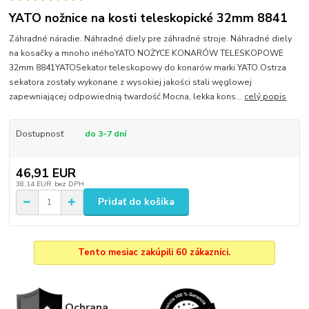
YATO nožnice na kosti teleskopické 32mm 8841
Záhradné náradie. Náhradné diely pre záhradné stroje. Náhradné diely
na kosačky a mnoho inéhoYATO NOŻYCE KONARÓW TELESKOPOWE
32mm 8841YATOSekator teleskopowy do konarów marki YATO.Ostrza
sekatora zostały wykonane z wysokiej jakości stali węglowej
zapewniającej odpowiednią twardość.Mocna, lekka kons...
celý popis
Dostupnosť
do 3-7 dní
46,91 EUR
38,14 EUR
bez DPH
Pridať do košíka
Tento mesiac zakúpili 60 zákazníci.
Ochrana