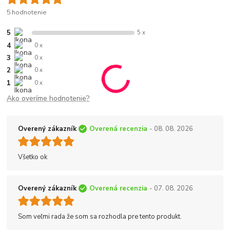
5 hodnotenie
5
5 x
4
0 x
3
0 x
2
0 x
1
0 x
Ako overíme hodnotenie?
Overený zákazník
Overená recenzia
- 08. 08. 2026
Všetko ok
Overený zákazník
Overená recenzia
- 07. 08. 2026
Som veľmi rada že som sa rozhodla pre tento produkt.