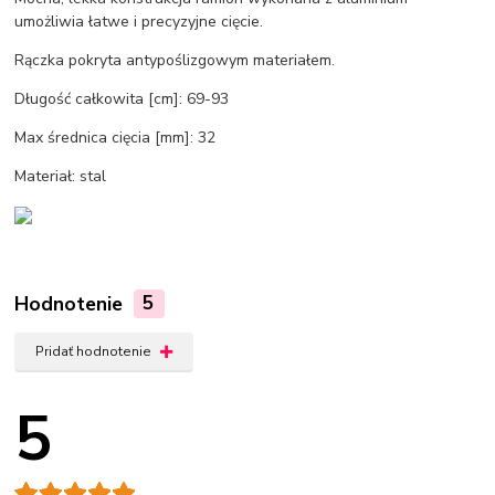
umożliwia łatwe i precyzyjne cięcie.
Rączka pokryta antypoślizgowym materiałem.
Długość całkowita [cm]: 69-93
Max średnica cięcia [mm]: 32
Materiał: stal
Hodnotenie
5
Pridať hodnotenie
5