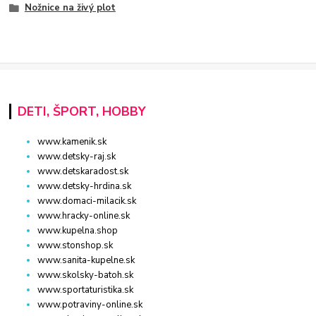
Nožnice na živý plot
DETI, ŠPORT, HOBBY
www.kamenik.sk
www.detsky-raj.sk
www.detskaradost.sk
www.detsky-hrdina.sk
www.domaci-milacik.sk
www.hracky-online.sk
www.kupelna.shop
www.stonshop.sk
www.sanita-kupelne.sk
www.skolsky-batoh.sk
www.sportaturistika.sk
www.potraviny-online.sk