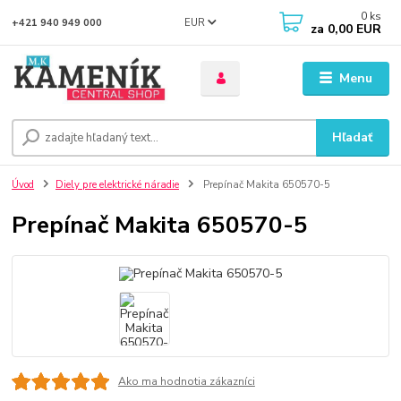
0
ks
EUR
+421 940 949 000
za
0,00 EUR
Menu
Hľadať
Úvod
Diely pre elektrické náradie
Prepínač Makita 650570-5
Prepínač Makita 650570-5
Ako ma hodnotia zákazníci