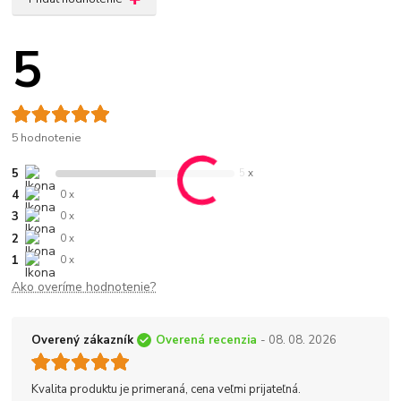
5
5 hodnotenie
5
5 x
4
0 x
3
0 x
2
0 x
1
0 x
Ako overíme hodnotenie?
Overený zákazník
Overená recenzia
- 08. 08. 2026
Kvalita produktu je primeraná, cena veľmi prijateľná.