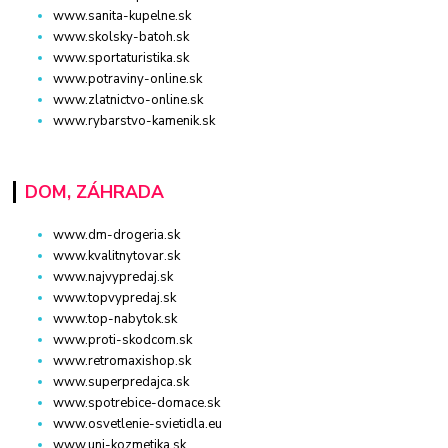
www.sanita-kupelne.sk
www.skolsky-batoh.sk
www.sportaturistika.sk
www.potraviny-online.sk
www.zlatnictvo-online.sk
www.rybarstvo-kamenik.sk
DOM, ZÁHRADA
www.dm-drogeria.sk
www.kvalitnytovar.sk
www.najvypredaj.sk
www.topvypredaj.sk
www.top-nabytok.sk
www.proti-skodcom.sk
www.retromaxishop.sk
www.superpredajca.sk
www.spotrebice-domace.sk
www.osvetlenie-svietidla.eu
www.uni-kozmetika.sk