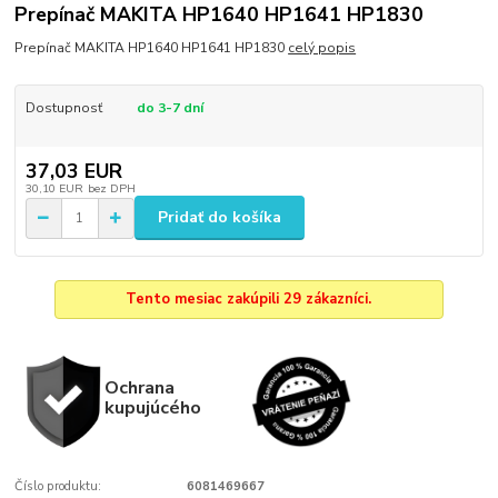
Prepínač MAKITA HP1640 HP1641 HP1830
Prepínač MAKITA HP1640 HP1641 HP1830
celý popis
Dostupnosť
do 3-7 dní
37,03 EUR
30,10 EUR
bez DPH
Pridať do košíka
Tento mesiac zakúpili 29 zákazníci.
Ochrana
kupujúcého
Číslo produktu:
6081469667