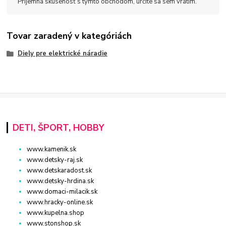
Príjemná skúsenosť s týmto obchodom, určite sa sem vrátim.
Tovar zaradený v kategóriách
Diely pre elektrické náradie
DETI, ŠPORT, HOBBY
www.kamenik.sk
www.detsky-raj.sk
www.detskaradost.sk
www.detsky-hrdina.sk
www.domaci-milacik.sk
www.hracky-online.sk
www.kupelna.shop
www.stonshop.sk