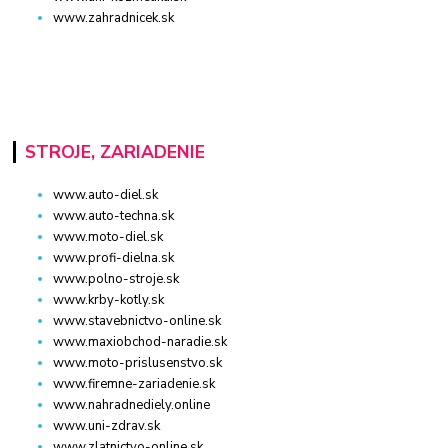
www.zahradnicek.sk
STROJE, ZARIADENIE
www.auto-diel.sk
www.auto-techna.sk
www.moto-diel.sk
www.profi-dielna.sk
www.polno-stroje.sk
www.krby-kotly.sk
www.stavebnictvo-online.sk
www.maxiobchod-naradie.sk
www.moto-prislusenstvo.sk
www.firemne-zariadenie.sk
www.nahradnediely.online
www.uni-zdrav.sk
www.zlatnictvo-online.sk