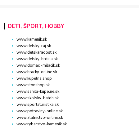
DETI, ŠPORT, HOBBY
www.kamenik.sk
www.detsky-raj.sk
www.detskaradost.sk
www.detsky-hrdina.sk
www.domaci-milacik.sk
www.hracky-online.sk
www.kupelna.shop
www.stonshop.sk
www.sanita-kupelne.sk
www.skolsky-batoh.sk
www.sportaturistika.sk
www.potraviny-online.sk
www.zlatnictvo-online.sk
www.rybarstvo-kamenik.sk