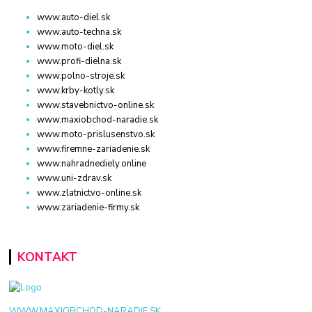
www.auto-diel.sk
www.auto-techna.sk
www.moto-diel.sk
www.profi-dielna.sk
www.polno-stroje.sk
www.krby-kotly.sk
www.stavebnictvo-online.sk
www.maxiobchod-naradie.sk
www.moto-prislusenstvo.sk
www.firemne-zariadenie.sk
www.nahradnediely.online
www.uni-zdrav.sk
www.zlatnictvo-online.sk
www.zariadenie-firmy.sk
KONTAKT
WWW.MAXIOBCHOD-NARADIE.SK