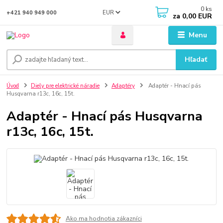
0
ks
EUR
+421 940 949 000
za
0,00 EUR
Menu
Hľadať
Úvod
Diely pre elektrické náradie
Adaptéry
Adaptér - Hnací pás
Husqvarna r13c, 16c, 15t.
Adaptér - Hnací pás Husqvarna
r13c, 16c, 15t.
Ako ma hodnotia zákazníci