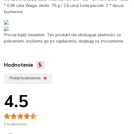
* 0,94 cala Waga: około. 75 g / 2,6 uncji Lista paczek: 1 * dysza
kuchenna
Proszę bądź świadom: Ten produkt nie obsługuje płatności za
pobraniem, wyślemy go po zapłaceniu, dziękuję za zrozumienie.
Hodnotenie
5
Pridať hodnotenie
4.5
5 hodnotenie