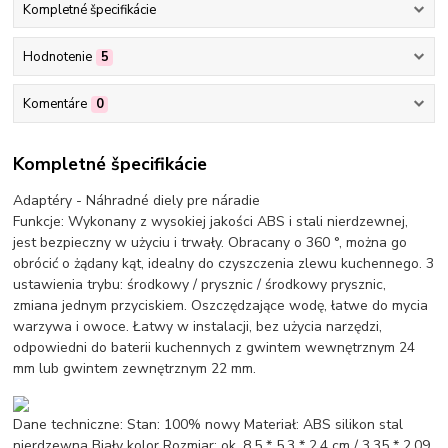
Kompletné špecifikácie
Hodnotenie
5
Komentáre
0
Kompletné špecifikácie
Adaptéry - Náhradné diely pre náradie
Funkcje: Wykonany z wysokiej jakości ABS i stali nierdzewnej,
jest bezpieczny w użyciu i trwały. Obracany o 360 °, można go
obrócić o żądany kąt, idealny do czyszczenia zlewu kuchennego. 3
ustawienia trybu: środkowy / prysznic / środkowy prysznic,
zmiana jednym przyciskiem. Oszczędzające wodę, łatwe do mycia
warzywa i owoce. Łatwy w instalacji, bez użycia narzędzi,
odpowiedni do baterii kuchennych z gwintem wewnętrznym 24
mm lub gwintem zewnętrznym 22 mm.
Dane techniczne: Stan: 100% nowy Materiał: ABS silikon stal
nierdzewna Biały kolor Rozmiar: ok. 8,5 * 5,3 * 2,4 cm / 3,35 * 2,09