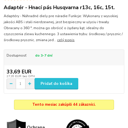
Adaptér - Hnací pás Husqvarna r13c, 16c, 15t.
Adaptéry - Náhradné diely pre náradie Funkcje: Wykonany z wysokiej
jakości ABS i stali nierdzewnej, jest bezpieczny w użyciu i trwały.
Obracany o 360 °, można go obrócić o żądany kąt, idealny do
czyszczenia zlewu kuchennego. 3 ustawienia trybu: środkowy / prysznic /
środkowy prysznic, zmiana jed...
celý popis
Dostupnosť
do 3-7 dní
33,69 EUR
27,39 EUR
bez DPH
Pridať do košíka
Tento mesiac zakúpili 44 zákazníci.
Ochrana