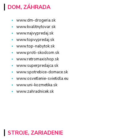
DOM, ZÁHRADA
www.dm-drogeria.sk
www.kvalitnytovar.sk
www.najvypredaj.sk
www.topvypredaj.sk
www.top-nabytok.sk
www.proti-skodcom.sk
www.retromaxishop.sk
www.superpredajca.sk
www.spotrebice-domace.sk
www.osvetlenie-svietidla.eu
www.uni-kozmetika.sk
www.zahradnicek.sk
STROJE, ZARIADENIE