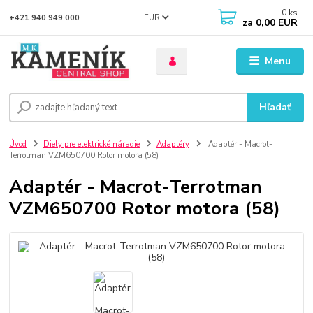
0
ks
EUR
+421 940 949 000
za
0,00 EUR
Menu
Hľadať
Úvod
Diely pre elektrické náradie
Adaptéry
Adaptér - Macrot-
Terrotman VZM650700 Rotor motora (58)
Adaptér - Macrot-Terrotman
VZM650700 Rotor motora (58)