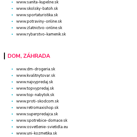
www.sanita-kupelne.sk
www.skolsky-batoh.sk
www.sportaturistika.sk
www.potraviny-online.sk
www.zlatnictvo-online.sk
www.rybarstvo-kamenik.sk
DOM, ZÁHRADA
www.dm-drogeria.sk
www.kvalitnytovar.sk
www.najvypredaj.sk
www.topvypredaj.sk
www.top-nabytok.sk
www.proti-skodcom.sk
www.retromaxishop.sk
www.superpredajca.sk
www.spotrebice-domace.sk
www.osvetlenie-svietidla.eu
www.uni-kozmetika.sk