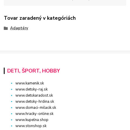
Tovar zaradený v kategóriách
Adaptéry
DETI, ŠPORT, HOBBY
www.kamenik.sk
www.detsky-raj.sk
www.detskaradost.sk
www.detsky-hrdina.sk
www.domaci-milacik.sk
www.hracky-online.sk
www.kupelna.shop
www.stonshop.sk