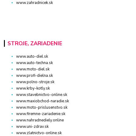
www.zahradnicek.sk
STROJE, ZARIADENIE
www.auto-diel.sk
www.auto-techna.sk
www.moto-diel.sk
www.profi-dielna.sk
www.polno-stroje.sk
www.krby-kotly.sk
www.stavebnictvo-online.sk
www.maxiobchod-naradie.sk
www.moto-prislusenstvo.sk
www.firemne-zariadenie.sk
www.nahradnediely.online
www.uni-zdrav.sk
www.zlatnictvo-online.sk