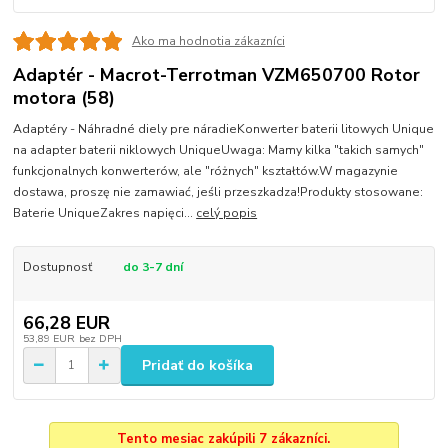
Ako ma hodnotia zákazníci
Adaptér - Macrot-Terrotman VZM650700 Rotor
motora (58)
Adaptéry - Náhradné diely pre náradieKonwerter baterii litowych Unique
na adapter baterii niklowych UniqueUwaga: Mamy kilka "takich samych"
funkcjonalnych konwerterów, ale "różnych" kształtów.W magazynie
dostawa, proszę nie zamawiać, jeśli przeszkadza!Produkty stosowane:
Baterie UniqueZakres napięci...
celý popis
Dostupnosť
do 3-7 dní
66,28 EUR
53,89 EUR
bez DPH
Pridať do košíka
Tento mesiac zakúpili 7 zákazníci.