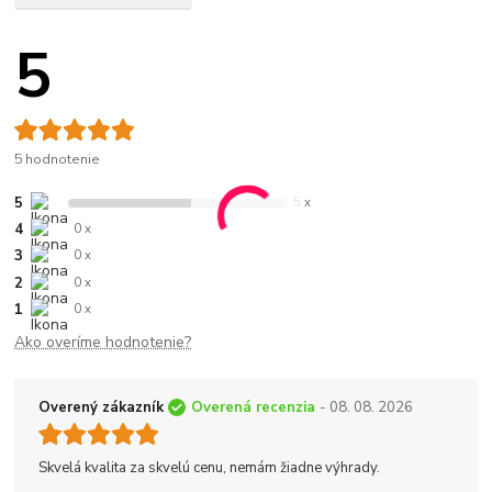
5
5 hodnotenie
5
5 x
4
0 x
3
0 x
2
0 x
1
0 x
Ako overíme hodnotenie?
Overený zákazník
Overená recenzia
- 08. 08. 2026
Skvelá kvalita za skvelú cenu, nemám žiadne výhrady.