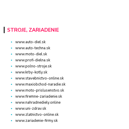
STROJE, ZARIADENIE
www.auto-diel.sk
www.auto-techna.sk
www.moto-diel.sk
www.profi-dielna.sk
www.polno-stroje.sk
www.krby-kotly.sk
www.stavebnictvo-online.sk
www.maxiobchod-naradie.sk
www.moto-prislusenstvo.sk
www.firemne-zariadenie.sk
www.nahradnediely.online
www.uni-zdrav.sk
www.zlatnictvo-online.sk
www.zariadenie-firmy.sk