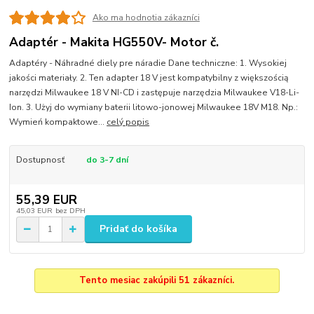
Ako ma hodnotia zákazníci
Adaptér - Makita HG550V- Motor č.
Adaptéry - Náhradné diely pre náradie Dane techniczne: 1. Wysokiej
jakości materiały. 2. Ten adapter 18 V jest kompatybilny z większością
narzędzi Milwaukee 18 V NI-CD i zastępuje narzędzia Milwaukee V18-Li-
Ion. 3. Użyj do wymiany baterii litowo-jonowej Milwaukee 18V M18. Np.:
Wymień kompaktowe...
celý popis
Dostupnosť
do 3-7 dní
55,39 EUR
45,03 EUR
bez DPH
Pridať do košíka
Tento mesiac zakúpili 51 zákazníci.