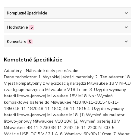
Kompletné špecifikácie
Hodnotenie
5
Komentáre
0
Kompletné špecifikácie
Adaptéry - Náhradné diely pre náradie
Dane techniczne: 1. Wysokiej jakości materiały. 2. Ten adapter 18
V jest kompatybilny z większością narzędzi Milwaukee 18 V NI-CD
i zastępuje narzędzia Milwaukee V18-Li-Ion. 3. Użyj do wymiany
baterii litowo-jonowej Milwaukee 18V M18. Np.: Wymień
kompaktowe baterie do Milwaukee M18,48-11-1815,48-11-
1850,48-11-1820,48-11-1840, 48-11-1815 4. Użyj do wymiany
baterii litowo-jonowej Milwaukee M18. (1) Wymień akumulator
litowo-jonowy Milwaukee V18 18V. (2) Wymień baterię 18 V
Milwaukee: 48-11-2230,48-11-2232,48-11-2200 NI-CD. 5 -
Wyjście USB: DC 5 V / 2,1 A. 6. Wymiary: 60x90x110mm. 7. Waga: