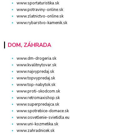
www.sportaturistika.sk
www.potraviny-online.sk
www.zlatnictvo-online.sk
www.rybarstvo-kamenik.sk
DOM, ZÁHRADA
www.dm-drogeria.sk
www.kvalitnytovar.sk
www.najvypredaj.sk
www.topvypredaj.sk
www.top-nabytok.sk
www.proti-skodcom.sk
www.retromaxishop.sk
www.superpredajca.sk
www.spotrebice-domace.sk
www.osvetlenie-svietidla.eu
www.uni-kozmetika.sk
www.zahradnicek.sk