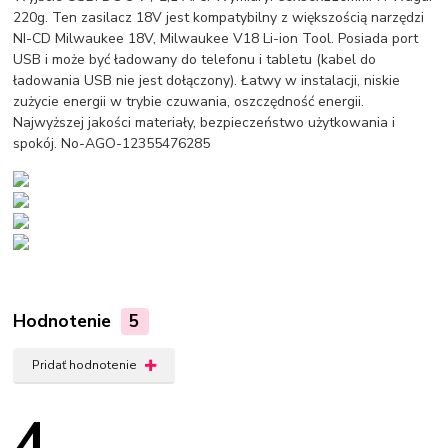
220g. Ten zasilacz 18V jest kompatybilny z większością narzędzi
NI-CD Milwaukee 18V, Milwaukee V18 Li-ion Tool. Posiada port
USB i może być ładowany do telefonu i tabletu (kabel do
ładowania USB nie jest dołączony). Łatwy w instalacji, niskie
zużycie energii w trybie czuwania, oszczędność energii.
Najwyższej jakości materiały, bezpieczeństwo użytkowania i
spokój. No-AGO-12355476285
Hodnotenie
5
Pridať hodnotenie
4