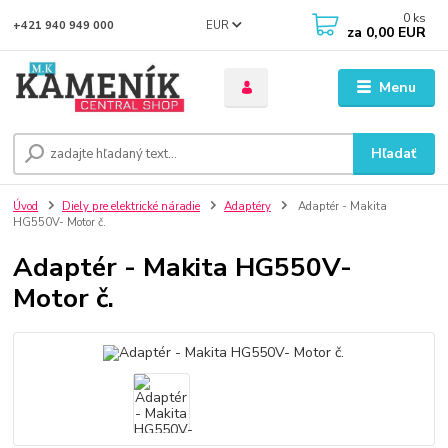
0
ks
EUR
+421 940 949 000
za
0,00 EUR
Menu
Hľadať
Úvod
Diely pre elektrické náradie
Adaptéry
Adaptér - Makita
HG550V- Motor č.
Adaptér - Makita HG550V-
Motor č.