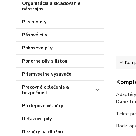
Organizácia a skladovanie
nástrojov
Píly a diely
Pásové píly
Pokosové píly
Ponorne píly s lištou
Kompl
Priemyselne vysavače
Komple
Pracovné oblečenie a
bezpečnosť
Adaptéry 
Dane tec
Príklepove vŕtačky
Tekst pr
Reťazové píly
Rodz. opa
Rezačky na dlažbu