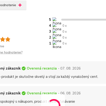
 hodnotenie
5
4
0 x
3
0 x
2
0 x
1
0 x
nie
me hodnotenie?
Overená recenzia
ný zákazník
- 07. 08. 2026
 produkt je skutočne skvelý a stojí za každý vynaložený cent.
Overená recenzia
ný zákazník
- 06. 08. 2026
 spokojný s nákupom, produkt splnil očakávanie