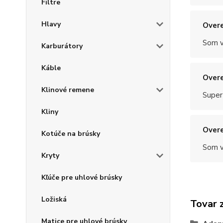
Filtre
Hlavy
Overe
Som v
Karburátory
Káble
Overe
Klinové remene
Super
Kliny
Overe
Kotúče na brúsky
Som v
Kryty
Kľúče pre uhlové brúsky
Ložiská
Tovar 
Matice pre uhlové brúsky