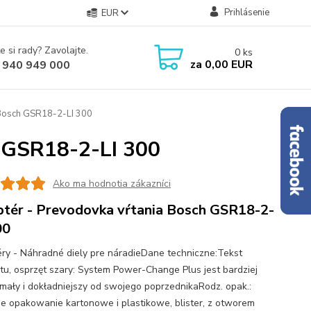
Prihlásenie
EUR
e si rady? Zavolajte.
0
ks
za
0,00 EUR
 940 949 000
 Bosch GSR18-2-LI 300
h GSR18-2-LI 300
Ako ma hodnotia zákazníci
tér - Prevodovka vŕtania Bosch GSR18-2-
00
ry - Náhradné diely pre náradieDane techniczne:Tekst
tu, osprzęt szary: System Power-Change Plus jest bardziej
mały i dokładniejszy od swojego poprzednikaRodz. opak.:
e opakowanie kartonowe i plastikowe, blister, z otworem