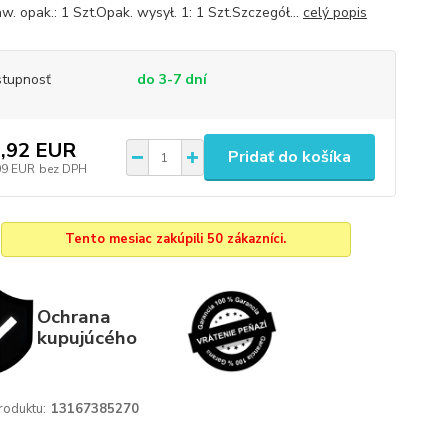
w. opak.: 1 Szt.Opak. wysył. 1: 1 Szt.Szczegół...
celý popis
tupnosť
do 3-7 dní
,92 EUR
Pridať do košíka
09 EUR
bez DPH
Tento mesiac zakúpili 50 zákazníci.
Ochrana
kupujúcého
roduktu:
13167385270