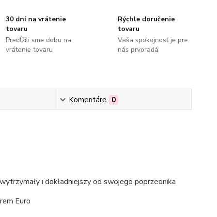
30 dní na vrátenie
Rýchle doručenie
tovaru
tovaru
Predĺžili sme dobu na
Vaša spokojnosť je pre
vrátenie tovaru
nás prvoradá
Komentáre
0
 wytrzymały i dokładniejszy od swojego poprzednika
orem Euro