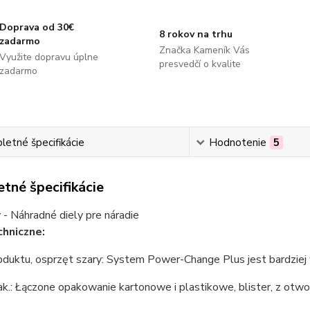
Doprava od 30€
8 rokov na trhu
zadarmo
Značka Kameník Vás
Využite dopravu úplne
presvedčí o kvalite
zadarmo
etné špecifikácie
Hodnotenie
5
tné špecifikácie
- Náhradné diely pre náradie
hniczne:
oduktu, osprzęt szary: System Power-Change Plus jest bardziej
k.: Łączone opakowanie kartonowe i plastikowe, blister, z otw