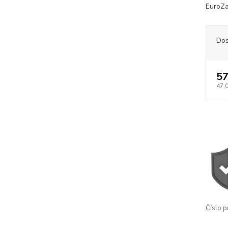
EuroZa
Dos
57
47,
Číslo p