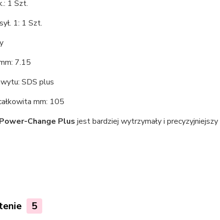
.: 1 Szt.
ył. 1: 1 Szt.
y
 mm: 7.15
hwytu: SDS plus
całkowita mm: 105
Power-Change Plus
jest bardziej wytrzymały i precyzyjniejszy
tenie
5