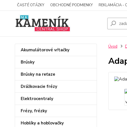
ČASTÉ OTÁZKY
OBCHODNÉ PODMIENKY
REKLAMÁCIA - 
Úvod
D
Akumulátorové vŕtačky
Adap
Brúsky
Brúsky na reťaze
Drážkovacie frézy
Elektrocentraly
Frézy, frézky
Hoblíky a hobľovačky