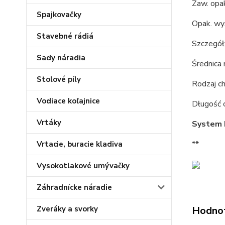
Zaw. opak
Spajkovačky
Opak. wys
Stavebné rádiá
Szczegół
Sady náradia
Średnica
Stolové píly
Rodzaj c
Vodiace koľajnice
Długość 
Vrtáky
System 
**
Vrtacie, buracie kladiva
Vysokotlakové umývačky
Záhradnícke náradie
Zveráky a svorky
Hodno